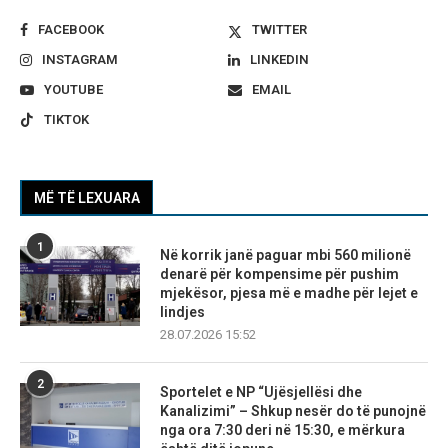
FACEBOOK
TWITTER
INSTAGRAM
LINKEDIN
YOUTUBE
EMAIL
TIKTOK
MË TË LEXUARA
1
Në korrik janë paguar mbi 560 milionë
denarë për kompensime për pushim
mjekësor, pjesa më e madhe për lejet e
lindjes
28.07.2026 15:52
2
Sportelet e NP “Ujësjellësi dhe
Kanalizimi” – Shkup nesër do të punojnë
nga ora 7:30 deri në 15:30, e mërkura