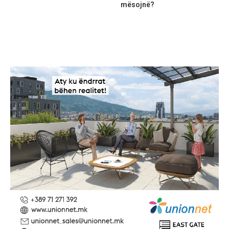
mësojnë?