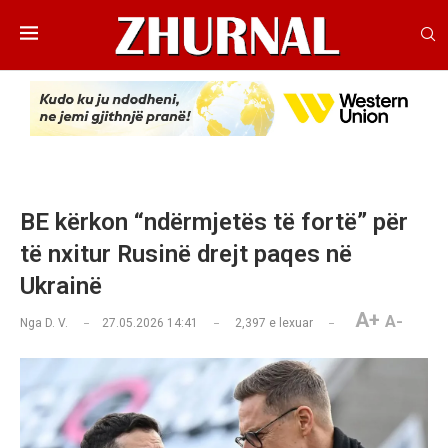
BE kërkon “ndërmjetës të fortë” për
të nxitur Rusinë drejt paqes në
Ukrainë
A+
A-
Nga
D. V.
27.05.2026 14:41
2,397
e lexuar