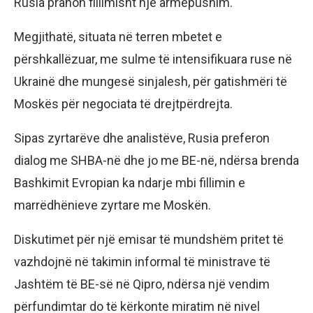
Rusia pranon fillimisht një armëpushim.
Megjithatë, situata në terren mbetet e
përshkallëzuar, me sulme të intensifikuara ruse në
Ukrainë dhe mungesë sinjalesh, për gatishmëri të
Moskës për negociata të drejtpërdrejta.
Sipas zyrtarëve dhe analistëve, Rusia preferon
dialog me SHBA-në dhe jo me BE-në, ndërsa brenda
Bashkimit Evropian ka ndarje mbi fillimin e
marrëdhënieve zyrtare me Moskën.
Diskutimet për një emisar të mundshëm pritet të
vazhdojnë në takimin informal të ministrave të
Jashtëm të BE-së në Qipro, ndërsa një vendim
përfundimtar do të kërkonte miratim në nivel