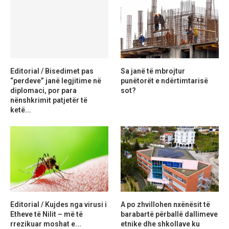
Editorial / Bisedimet pas
Sa janë të mbrojtur
“perdeve” janë legjitime në
punëtorët e ndërtimtarisë
diplomaci, por para
sot?
nënshkrimit patjetër të
ketë...
Editorial / Kujdes nga virusi i
A po zhvillohen nxënësit të
Etheve të Nilit – më të
barabartë përballë dallimeve
rrezikuar moshat e...
etnike dhe shkollave ku