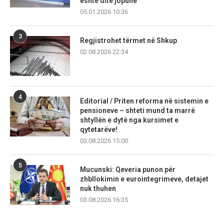
është ditë jopune
05.01.2026 10:36
3
Regjistrohet tërmet në Shkup
02.08.2026 22:34
4
Editorial / Priten reforma në sistemin e
pensioneve – shteti mund ta marrë
shtyllën e dytë nga kursimet e
qytetarëve!
03.08.2026 15:00
5
Mucunski: Qeveria punon për
zhbllokimin e eurointegrimeve, detajet
nuk thuhen
03.08.2026 16:35