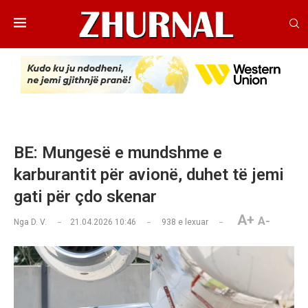
BE: Mungesë e mundshme e
karburantit për avionë, duhet të jemi
gati për çdo skenar
A+
A-
Nga
D. V.
21.04.2026 10:46
938
e lexuar