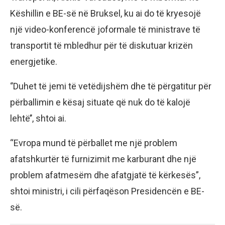
Këshillin e BE-së në Bruksel, ku ai do të kryesojë
një video-konferencë joformale të ministrave të
transportit të mbledhur për të diskutuar krizën
energjetike.
‘’Duhet të jemi të vetëdijshëm dhe të përgatitur për
përballimin e kësaj situate që nuk do të kalojë
lehtë’’, shtoi ai.
“Evropa mund të përballet me një problem
afatshkurtër të furnizimit me karburant dhe një
problem afatmesëm dhe afatgjatë të kërkesës”,
shtoi ministri, i cili përfaqëson Presidencën e BE-
së.