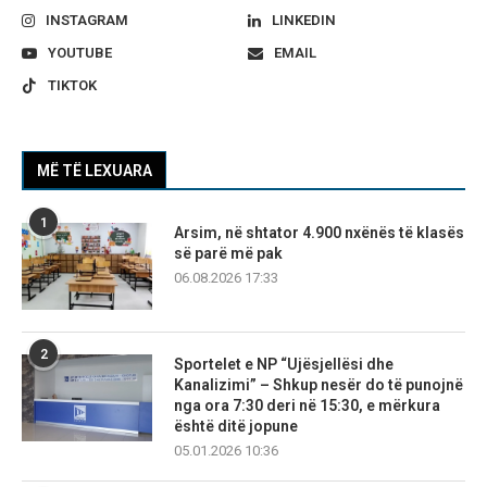
INSTAGRAM
LINKEDIN
YOUTUBE
EMAIL
TIKTOK
MË TË LEXUARA
1
Arsim, në shtator 4.900 nxënës të klasës
së parë më pak
06.08.2026 17:33
2
Sportelet e NP “Ujësjellësi dhe
Kanalizimi” – Shkup nesër do të punojnë
nga ora 7:30 deri në 15:30, e mërkura
është ditë jopune
05.01.2026 10:36