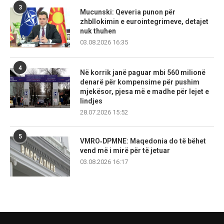
3
Mucunski: Qeveria punon për
zhbllokimin e eurointegrimeve, detajet
nuk thuhen
03.08.2026 16:35
4
Në korrik janë paguar mbi 560 milionë
denarë për kompensime për pushim
mjekësor, pjesa më e madhe për lejet e
lindjes
28.07.2026 15:52
5
VMRO‑DPMNE: Maqedonia do të bëhet
vend më i mirë për të jetuar
03.08.2026 16:17