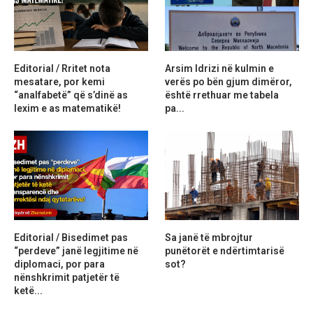
Editorial / Rritet nota
Arsim Idrizi në kulmin e
mesatare, por kemi
verës po bën gjum dimëror,
“analfabetë” që s’dinë as
është rrethuar me tabela
lexim e as matematikë!
pa...
Editorial / Bisedimet pas
Sa janë të mbrojtur
“perdeve” janë legjitime në
punëtorët e ndërtimtarisë
diplomaci, por para
sot?
nënshkrimit patjetër të
ketë...