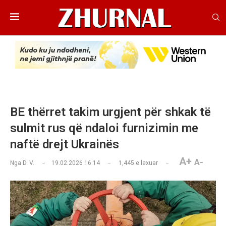
BE thërret takim urgjent për shkak të
sulmit rus që ndaloi furnizimin me
naftë drejt Ukrainës
A+
A-
Nga
D. V.
19.02.2026 16:14
1,445
e lexuar