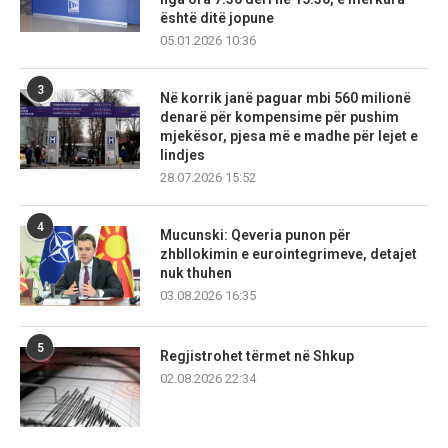
është ditë jopune
05.01.2026 10:36
3
Në korrik janë paguar mbi 560 milionë
denarë për kompensime për pushim
mjekësor, pjesa më e madhe për lejet e
lindjes
28.07.2026 15:52
4
Mucunski: Qeveria punon për
zhbllokimin e eurointegrimeve, detajet
nuk thuhen
03.08.2026 16:35
5
Regjistrohet tërmet në Shkup
02.08.2026 22:34