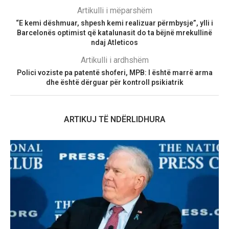
Artikulli i mëparshëm
“E kemi dëshmuar, shpesh kemi realizuar përmbysje”, ylli i
Barcelonës optimist që katalunasit do ta bëjnë mrekullinë
ndaj Atleticos
Artikulli i ardhshëm
Polici voziste pa patentë shoferi, MPB: I është marrë arma
dhe është dërguar për kontroll psikiatrik
ARTIKUJ TË NDËRLIDHURA