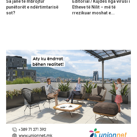
Sa janë të mbrojtur
Editorial / Kujdes nga virusi i
punëtorët e ndërtimtarisë
Etheve të Nilit – më të
sot?
rrezikuar moshat e...