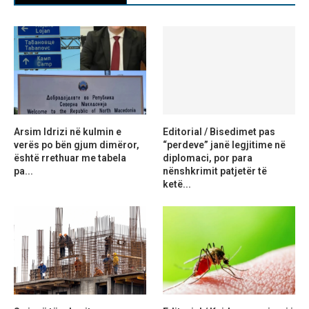
Arsim Idrizi në kulmin e
Editorial / Bisedimet pas
verës po bën gjum dimëror,
“perdeve” janë legjitime në
është rrethuar me tabela
diplomaci, por para
pa...
nënshkrimit patjetër të
ketë...