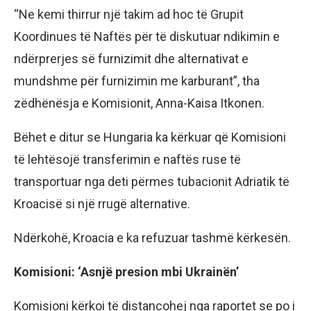
“Ne kemi thirrur një takim ad hoc të Grupit
Koordinues të Naftës për të diskutuar ndikimin e
ndërprerjes së furnizimit dhe alternativat e
mundshme për furnizimin me karburant”, tha
zëdhënësja e Komisionit, Anna-Kaisa Itkonen.
Bëhet e ditur se Hungaria ka kërkuar që Komisioni
të lehtësojë transferimin e naftës ruse të
transportuar nga deti përmes tubacionit Adriatik të
Kroacisë si një rrugë alternative.
Ndërkohë, Kroacia e ka refuzuar tashmë kërkesën.
Komisioni: ‘Asnjë presion mbi Ukrainën’
Komisioni kërkoi të distancohej nga raportet se po i