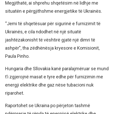
Megjithatë, ai shprehu shqetësim në lidhje me
situatën e përgjithshme energjetike të Ukrainës.
“Jemi të shqetësuar për sigurinë e furnizimit të
Ukrainës, e cila ndodhet në një situatë
jashtëzakonisht të vështirë gjatë një dimri të
ashpër”, tha zëdhënësja kryesore e Komisionit,
Paula Pinho.
Hungaria dhe Sllovakia kanë paralajmëruar se mund
t’i zgjerojnë masat e tyre edhe për furnizimin me
energji elektrike dhe gaz nëse tubacioni nuk
riparohet.
Raportohet se Ukraina po përjeton tashmë
ndërprerje të rënda të energjisë elektrike dhe