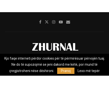
Kjo faqe interneti përdor cookies për të përmirësuar përvojën tuaj.
Rreth nesh
Impresumi
Marketing
Kontakt
Ne do të supozojmë se jeni dakord me këtë, por mund të
Privacy Policy
çregjistroheni nëse dëshironi.
Pranoj
Lexo më tepër
Zhurnal.mk është Agjenci e Lajmeve e pavarur, e themeluar në vitin
2009, që e mbulon Maqedoninë, Kosovën, Shqipërinë edhe lajmet
nga bota.
@2026 - All Right Reserved. Designed and Developed by
Anet.Com.Mk