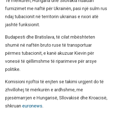
Të mërkurën, Hungaria dhe Sllovakia ndaluan
furnizimet me naftë për Ukrainën, pasi një sulm rus
ndaj tubacionit në territorin ukrainas e nxori atë
jashtë funksionit.
Budapesti dhe Bratislava, të cilat mbështeten
shumë në naftën bruto ruse të transportuar
përmes tubacionit, e kanë akuzuar Kievin për
vonesë të qëllimshme të riparimeve për arsye
politike.
Komisioni njoftoi të enjten se takimi urgjent do të
zhvillohej të mërkurën e ardhshme, me
pjesëmarrjen e Hungarisë, Sllovakisë dhe Kroacisë,
shkruan
euronews
.