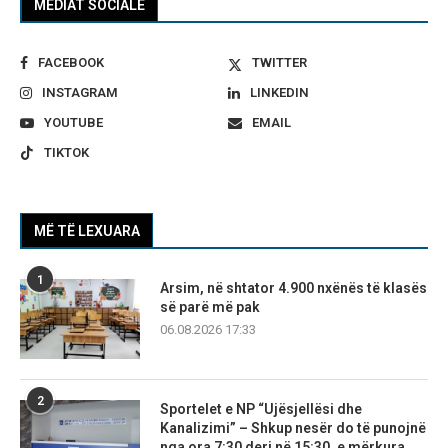
MEDIAT SOCIALE
FACEBOOK
TWITTER
INSTAGRAM
LINKEDIN
YOUTUBE
EMAIL
TIKTOK
MË TË LEXUARA
1
Arsim, në shtator 4.900 nxënës të klasës
së parë më pak
06.08.2026 17:33
2
Sportelet e NP “Ujësjellësi dhe
Kanalizimi” – Shkup nesër do të punojnë
nga ora 7:30 deri në 15:30, e mërkura