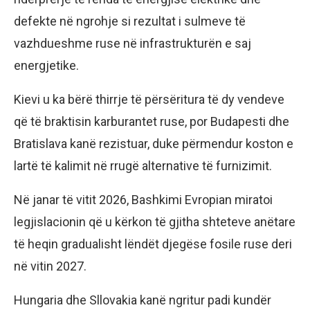
defekte në ngrohje si rezultat i sulmeve të
vazhdueshme ruse në infrastrukturën e saj
energjetike.
Kievi u ka bërë thirrje të përsëritura të dy vendeve
që të braktisin karburantet ruse, por Budapesti dhe
Bratislava kanë rezistuar, duke përmendur koston e
lartë të kalimit në rrugë alternative të furnizimit.
Në janar të vitit 2026, Bashkimi Evropian miratoi
legjislacionin që u kërkon të gjitha shteteve anëtare
të heqin gradualisht lëndët djegëse fosile ruse deri
në vitin 2027.
Hungaria dhe Sllovakia kanë ngritur padi kundër