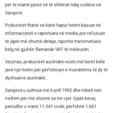
për të marrë pjesë në të shtënat ndaj civilëve në
Sarajevë.
Prokurorët thanë se kanë hapur hetim bazuar në
informacionet e raportuara në media, por refuzuan
të japin më shumë detaje, raportoi transmetuesi
belg në gjuhën flamande VRT të mërkurën.
Veçmas, prokurorët austriakë nisën më herët këtë
javë një hetim për përfshirjen e mundshme të dy të
dyshuarve austriakë.
Sarajeva u sulmua më 6 prill 1992 dhe mbeti nën
rrethim për më shumë se tre vjet. Gjatë kësaj
periudhe u vranë 11.541 civilë, përfshirë 1.601