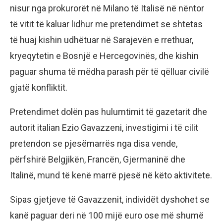
nisur nga prokurorët në Milano të Italisë në nëntor
të vitit të kaluar lidhur me pretendimet se shtetas
të huaj kishin udhëtuar në Sarajevën e rrethuar,
kryeqytetin e Bosnjë e Hercegovinës, dhe kishin
paguar shuma të mëdha parash për të qëlluar civilë
gjatë konfliktit.
Pretendimet dolën pas hulumtimit të gazetarit dhe
autorit italian Ezio Gavazzeni, investigimi i të cilit
pretendon se pjesëmarrës nga disa vende,
përfshirë Belgjikën, Francën, Gjermaninë dhe
Italinë, mund të kenë marrë pjesë në këto aktivitete.
Sipas gjetjeve të Gavazzenit, individët dyshohet se
kanë paguar deri në 100 mijë euro ose më shumë