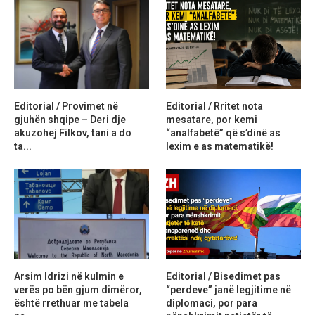
Editorial / Provimet në
Editorial / Rritet nota
gjuhën shqipe – Deri dje
mesatare, por kemi
akuzohej Filkov, tani a do
“analfabetë” që s’dinë as
ta...
lexim e as matematikë!
Arsim Idrizi në kulmin e
Editorial / Bisedimet pas
verës po bën gjum dimëror,
“perdeve” janë legjitime në
është rrethuar me tabela
diplomaci, por para