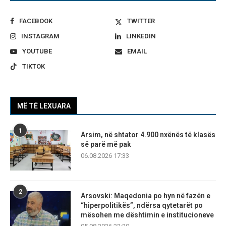
FACEBOOK
TWITTER
INSTAGRAM
LINKEDIN
YOUTUBE
EMAIL
TIKTOK
MË TË LEXUARA
1
Arsim, në shtator 4.900 nxënës të klasës
së parë më pak
06.08.2026 17:33
2
Arsovski: Maqedonia po hyn në fazën e
“hiperpolitikës”, ndërsa qytetarët po
mësohen me dështimin e institucioneve