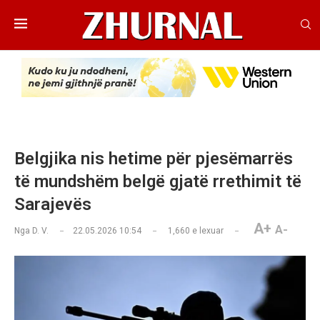
Belgjika nis hetime për pjesëmarrës
të mundshëm belgë gjatë rrethimit të
Sarajevës
A+
A-
Nga
D. V.
22.05.2026 10:54
1,660
e lexuar