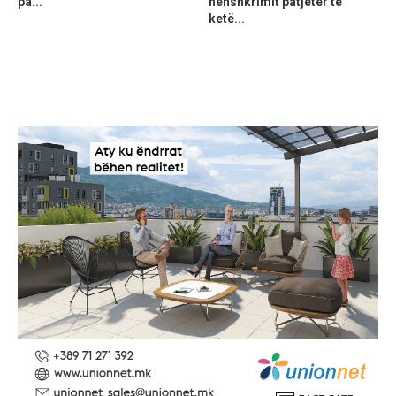
pa...
nënshkrimit patjetër të
ketë...