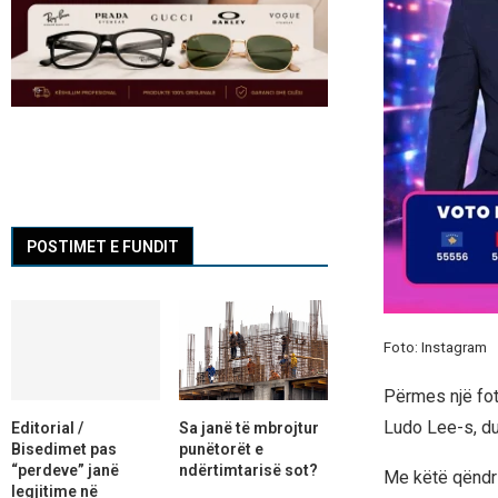
POSTIMET E FUNDIT
Foto: Instagram
Përmes një fot
Ludo Lee-s, du
Editorial /
Sa janë të mbrojtur
Bisedimet pas
punëtorët e
“perdeve” janë
ndërtimtarisë sot?
Me këtë qëndrim
legjitime në