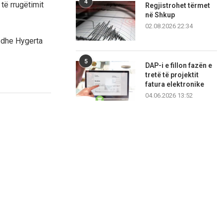
4
të rrugëtimit
Regjistrohet tërmet
në Shkup
02.08.2026 22:34
j dhe Hygerta
5
DAP-i e fillon fazën e
tretë të projektit
fatura elektronike
04.06.2026 13:52