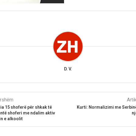
D. V.
parshëm
Arti
ria 15 shoferë për shkak të
​Kurti: Normalizimi me Serbi
entë shoferi me ndalim aktiv
n
n e alkoolit