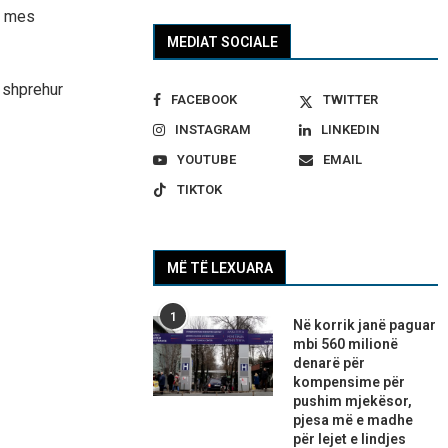
t mes
MEDIAT SOCIALE
 shprehur
FACEBOOK
TWITTER
INSTAGRAM
LINKEDIN
YOUTUBE
EMAIL
TIKTOK
MË TË LEXUARA
1
Në korrik janë paguar
mbi 560 milionë
denarë për
kompensime për
pushim mjekësor,
pjesa më e madhe
për lejet e lindjes