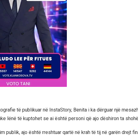
ografie të publikuar në InstaStory, Benita i ka dërguar një mesaz
ke lënë të kuptohet se ai është personi që ajo dëshiron ta shohë
 publik, ajo është rreshtuar qartë në krah të tij në garën drejt fi