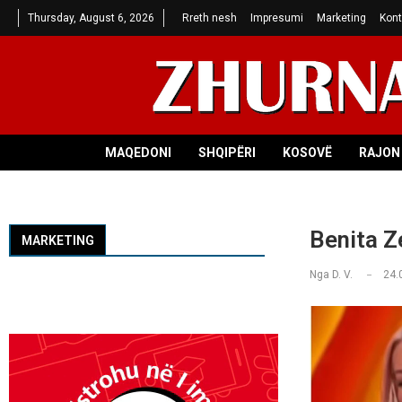
Thursday, August 6, 2026
Rreth nesh
Impresumi
Marketing
Kont
MAQEDONI
SHQIPËRI
KOSOVË
RAJON 
Benita Z
MARKETING
Nga
D. V.
24.