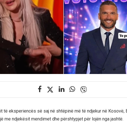
t të eksperiencës së saj në shtëpinë më të ndjekur në Kosovë, B
dajë me ndjekësit mendimet dhe përshtypjet për lojën nga jashtë.