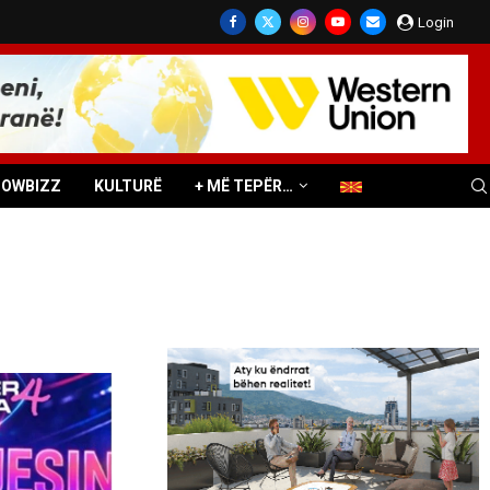
Login
HOWBIZZ
KULTURË
+ MË TEPËR…