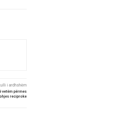
kulli i ardhshëm
në vetëm përmes
johjes reciproke