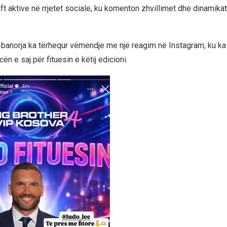
ft aktive në rrjetet sociale, ku komenton zhvillimet dhe dinamika
-banorja ka tërhequr vëmendje me një reagim në Instagram, ku ka
ën e saj për fituesin e këtij edicioni.