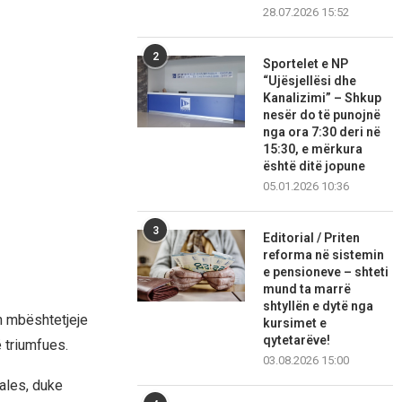
28.07.2026 15:52
2
Sportelet e NP
“Ujësjellësi dhe
Kanalizimi” – Shkup
nesër do të punojnë
nga ora 7:30 deri në
15:30, e mërkura
është ditë jopune
05.01.2026 10:36
3
Editorial / Priten
reforma në sistemin
e pensioneve – shteti
mund ta marrë
shtyllën e dytë nga
h mbështetjeje
kursimet e
qytetarëve!
 triumfues.
03.08.2026 15:00
nales, duke