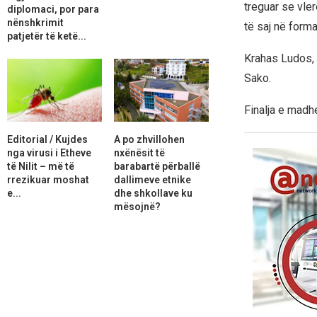
treguar se vler
diplomaci, por para
nënshkrimit
të saj në forma
patjetër të ketë...
Krahas Ludos, 
Sako.
Finalja e madhe
Editorial / Kujdes
A po zhvillohen
nga virusi i Etheve
nxënësit të
të Nilit – më të
barabartë përballë
rrezikuar moshat
dallimeve etnike
e...
dhe shkollave ku
mësojnë?