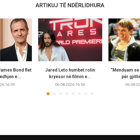
ARTIKUJ TË NDËRLIDHURA
James Bond flet
Jared Leto humbet rolin
“Menduam se i
edhjen e...
kryesor në filmin e...
për gjithë
26 16:59
06.08.2026 16:56
06.08.2