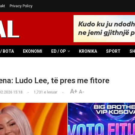
akt
Privacy Policy
/ BOTA
EKONOMI
ED / OP
KRONIKA
SPORT
S
ena: Ludo Lee, të pres me fitore
A+
A-
02.2026 15:18
1,731
e lexuar