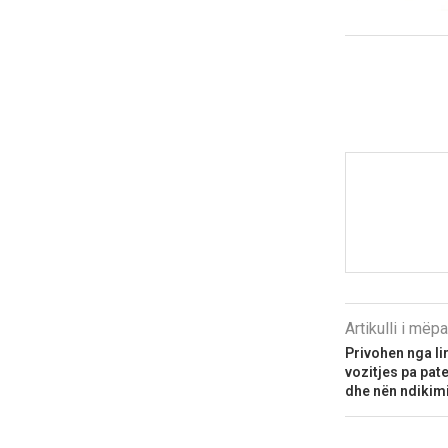
Artikulli i më
Privohen nga li
vozitjes pa pat
dhe nën ndikimi