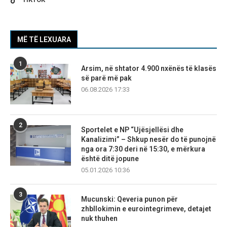
MË TË LEXUARA
1
Arsim, në shtator 4.900 nxënës të klasës
së parë më pak
06.08.2026 17:33
2
Sportelet e NP “Ujësjellësi dhe
Kanalizimi” – Shkup nesër do të punojnë
nga ora 7:30 deri në 15:30, e mërkura
është ditë jopune
05.01.2026 10:36
3
Mucunski: Qeveria punon për
zhbllokimin e eurointegrimeve, detajet
nuk thuhen