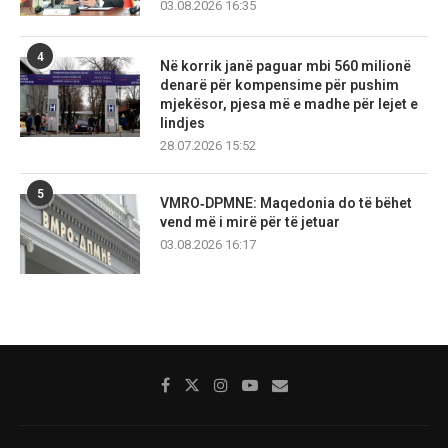
03.08.2026 16:35
4
Në korrik janë paguar mbi 560 milionë
denarë për kompensime për pushim
mjekësor, pjesa më e madhe për lejet e
lindjes
28.07.2026 15:52
5
VMRO‑DPMNE: Maqedonia do të bëhet
vend më i mirë për të jetuar
03.08.2026 16:17