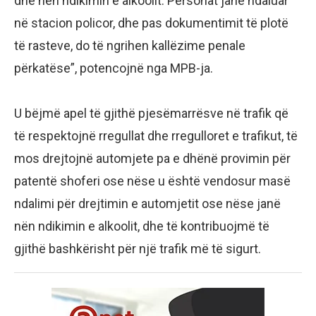
dhe nën ndikimin e alkoolit. Personat janë ndaluar
në stacion policor, dhe pas dokumentimit të plotë
të rasteve, do të ngrihen kallëzime penale
përkatëse”, potencojnë nga MPB-ja.
U bëjmë apel të gjithë pjesëmarrësve në trafik që
të respektojnë rregullat dhe rregulloret e trafikut, të
mos drejtojnë automjete pa e dhënë provimin për
patentë shoferi ose nëse u është vendosur masë
ndalimi për drejtimin e automjetit ose nëse janë
nën ndikimin e alkoolit, dhe të kontribuojmë të
gjithë bashkërisht për një trafik më të sigurt.