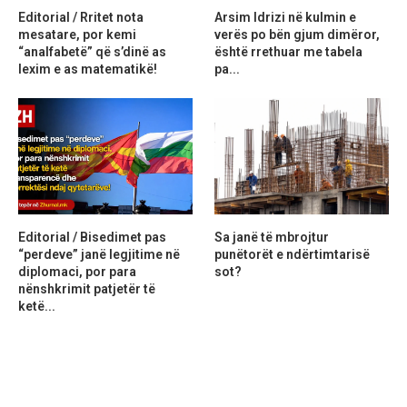
Editorial / Rritet nota
Arsim Idrizi në kulmin e
mesatare, por kemi
verës po bën gjum dimëror,
“analfabetë” që s’dinë as
është rrethuar me tabela
lexim e as matematikë!
pa...
Editorial / Bisedimet pas
Sa janë të mbrojtur
“perdeve” janë legjitime në
punëtorët e ndërtimtarisë
diplomaci, por para
sot?
nënshkrimit patjetër të
ketë...