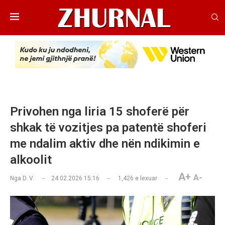
Privohen nga liria 15 shoferë për
shkak të vozitjes pa patentë shoferi
me ndalim aktiv dhe nën ndikimin e
alkoolit
A+
A-
Nga
D. V.
24.02.2026 15:16
1,426
e lexuar