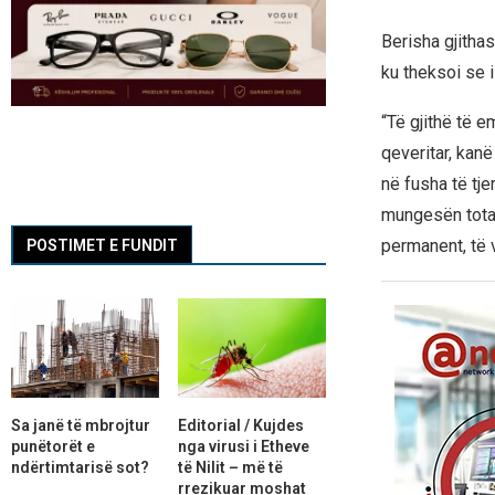
Berisha gjitha
ku theksoi se 
“Të gjithë të e
qeveritar, kanë
në fusha të tje
mungesën total
permanent, të
POSTIMET E FUNDIT
Sa janë të mbrojtur
Editorial / Kujdes
punëtorët e
nga virusi i Etheve
ndërtimtarisë sot?
të Nilit – më të
rrezikuar moshat