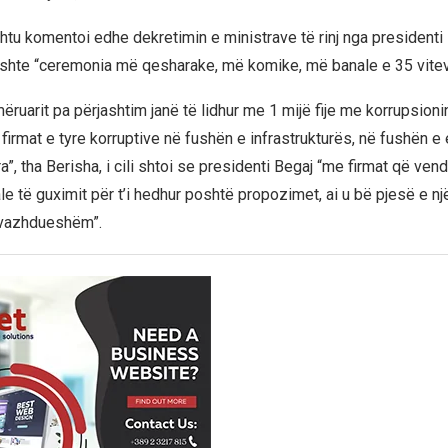
shtu komentoi edhe dekretimin e ministrave të rinj nga presidenti
ishte “ceremonia më qesharake, më komike, më banale e 35 viteve
mëruarit pa përjashtim janë të lidhur me 1 mijë fije me korrupsioni
 firmat e tyre korruptive në fushën e infrastrukturës, në fushën e
ra”, tha Berisha, i cili shtoi se presidenti Begaj “me firmat që ven
e të guximit për t’i hedhur poshtë propozimet, ai u bë pjesë e nj
 vazhdueshëm”.