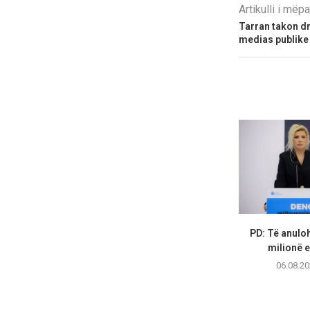
Artikulli i më
Tarran takon dr
medias publike 
PD: Të anuloh
milionë e
06.08.20