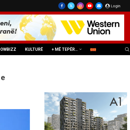
Login
HOWBIZZ
KULTURË
+ MË TEPËR…
 e