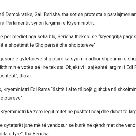
isë Demokratike, Sali Berisha, tha sot se protesta e paralajmërua
a Parlamentit synon largimin e Kryeministrit.
të për mediet nga selia blu, Berisha theksoi se “kryengritja paqë
it e shpëtimit të Shqipërisë dhe shqiptarëve”.
aqësore e qytetarëve shqiptarë ka synim madhor shpëtimin e shq
ikthimin e votës së lirë tek ata. Objektivi i saj është largimi i E
shtetit”, tha ai.
 Kryeministri Edi Rama “është i aftë të bëjë gjithçka në shkelmim
qiptarëve”.
Kryeministri ka zero legjitimitet në pushtet ndaj dhe duhet të lar
e qytetarët janë më të vendosur se kurrë në qëndrimet dhe vendi
ita e tyre”, tha Berisha.