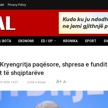
akt
Privacy Policy
/ BOTA
EKONOMI
ED / OP
KRONIKA
SPORT
S
 Kryengritja paqësore, shpresa e fundit
t të shqiptarëve
A+
A-
03.2026 14:27
2,026
e lexuar