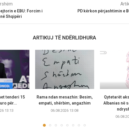
parshëm
Arti
ejtorin e EBU: Forcim i
PD kërkon përjashtimin e B
në Shqipëri
ARTIKUJ TË NDËRLIDHURA
et tenderi 15
Rama ndan mesazhin: Besim,
Qytetarët ak
uro për...
empati, shërbim, angazhim
Albanias në 
ndrysh
26 13:13
06.08.2026 13:08
06.08.2