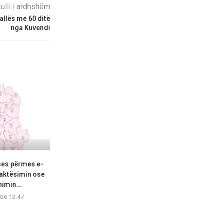
kulli i ardhshëm
allës me 60 ditë
nga Kuvendi
ses përmes e-
Përmbarimi Shtetëror, 22 zyra
I dënuar pë
saktësimin ose
në të gjithë vendin...
deportohet
imin...
06.08.2026 11:12
06.08.2
026 12:47