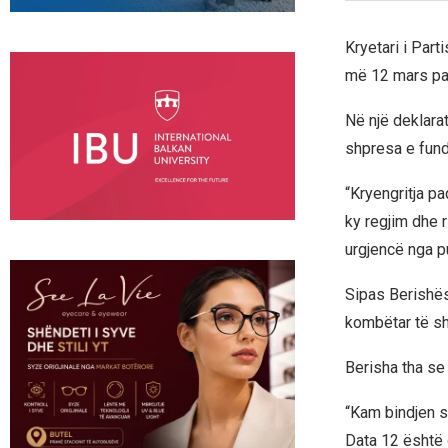
Kryetari i Part
më 12 mars par
Në një deklara
shpresa e fund
“Kryengritja p
ky regjim dhe r
urgjencë nga pu
Sipas Berishës,
kombëtar të sh
Berisha tha se 
“Kam bindjen s
Data 12 është d