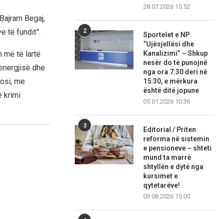
28.07.2026 15:52
 Bajram Begaj,
 të fundit”.
2
Sportelet e NP
“Ujësjellësi dhe
n më të lartë
Kanalizimi” – Shkup
nesër do të punojnë
 energjisë dhe
nga ora 7:30 deri në
dosi, me
15:30, e mërkura
është ditë jopune
ë krimi
05.01.2026 10:36
3
Editorial / Priten
reforma në sistemin
e pensioneve – shteti
mund ta marrë
shtyllën e dytë nga
kursimet e
qytetarëve!
03.08.2026 15:00