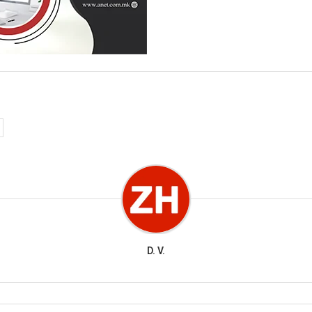
D. V.