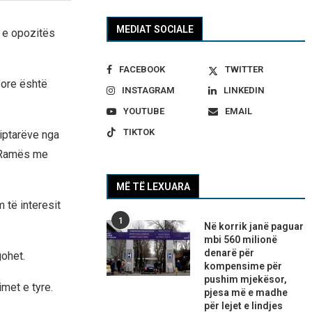
MEDIAT SOCIALE
r e opozitës
FACEBOOK
TWITTER
sore është
INSTAGRAM
LINKEDIN
YOUTUBE
EMAIL
TIKTOK
iptarëve nga
di Ramës me
MË TË LEXUARA
 të interesit
1
Në korrik janë paguar
mbi 560 milionë
denarë për
gohet.
kompensime për
pushim mjekësor,
met e tyre.
pjesa më e madhe
për lejet e lindjes