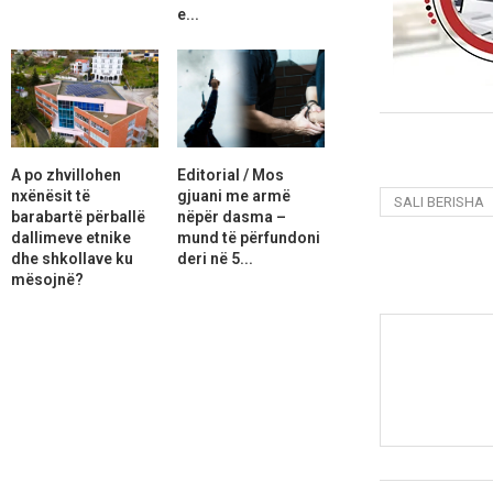
e...
A po zhvillohen
Editorial / Mos
nxënësit të
gjuani me armë
SALI BERISHA
barabartë përballë
nëpër dasma –
dallimeve etnike
mund të përfundoni
dhe shkollave ku
deri në 5...
mësojnë?