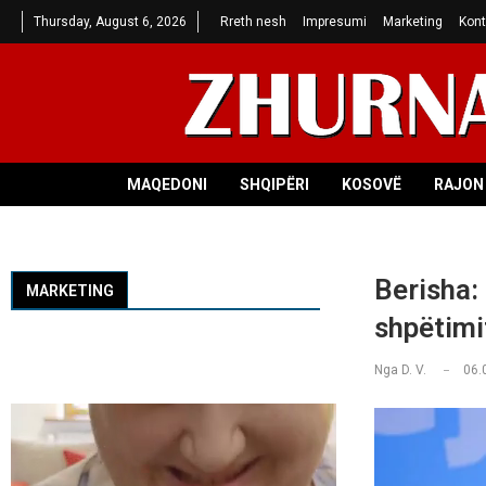
Thursday, August 6, 2026
Rreth nesh
Impresumi
Marketing
Kont
MAQEDONI
SHQIPËRI
KOSOVË
RAJON 
Berisha:
MARKETING
shpëtimi
Nga
D. V.
06.