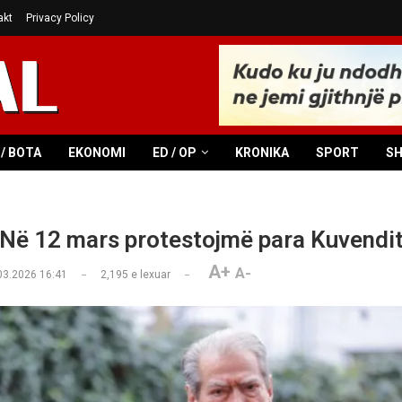
akt
Privacy Policy
/ BOTA
EKONOMI
ED / OP
KRONIKA
SPORT
S
 Në 12 mars protestojmë para Kuvendi
A+
A-
03.2026 16:41
2,195
e lexuar