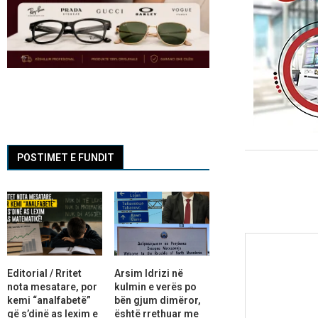
POSTIMET E FUNDIT
Editorial / Rritet
Arsim Idrizi në
nota mesatare, por
kulmin e verës po
kemi “analfabetë”
bën gjum dimëror,
që s’dinë as lexim e
është rrethuar me