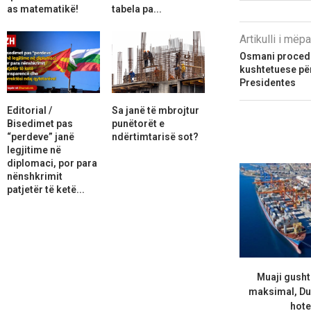
as matematikë!
tabela pa...
Artikulli i më
Osmani proce
kushtetuese për
Presidentes
Editorial /
Sa janë të mbrojtur
Bisedimet pas
punëtorët e
“perdeve” janë
ndërtimtarisë sot?
legjitime në
diplomaci, por para
nënshkrimit
patjetër të ketë...
Muaji gusht 
maksimal, Du
hotel