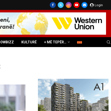
Login
HOWBIZZ
KULTURË
+ MË TEPËR…
t