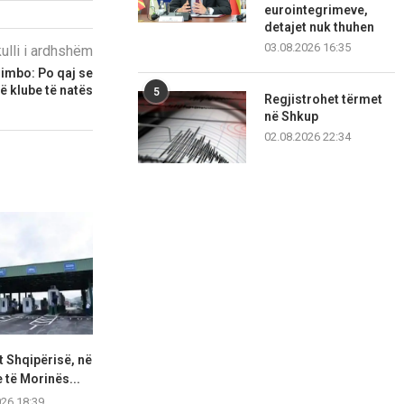
eurointegrimeve,
detajet nuk thuhen
03.08.2026 16:35
kulli i ardhshëm
Gimbo: Po qaj se
ë klube të natës
5
Regjistrohet tërmet
në Shkup
02.08.2026 22:34
t Shqipërisë, në
Kolonë 500-metërshe në
Kakavijë, 
e të Morinës...
Dheun e Bardhë, pritja në...
automjeteve
026 18:39
08.08.2026 11:12
07.08.2