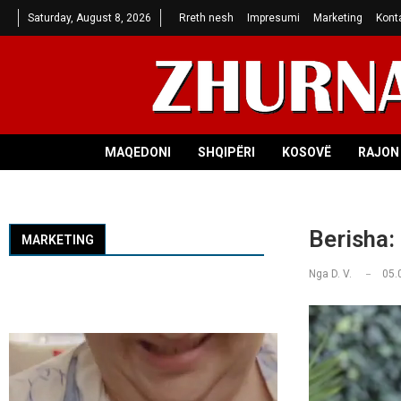
Saturday, August 8, 2026
Rreth nesh
Impresumi
Marketing
Kont
MAQEDONI
SHQIPËRI
KOSOVË
RAJON 
Berisha:
MARKETING
Nga
D. V.
05.