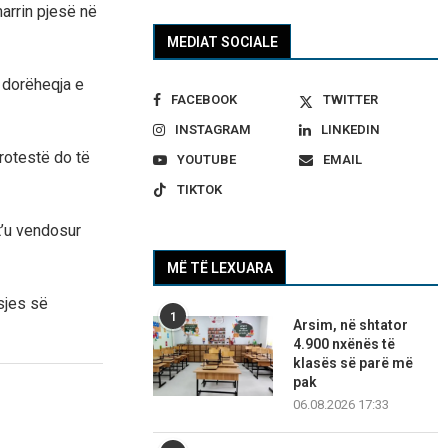
marrin pjesë në
MEDIAT SOCIALE
 dorëheqja e
FACEBOOK
TWITTER
INSTAGRAM
LINKEDIN
rotestë do të
YOUTUBE
EMAIL
TIKTOK
t’u vendosur
MË TË LEXUARA
ysjes së
1
Arsim, në shtator
4.900 nxënës të
klasës së parë më
pak
06.08.2026 17:33