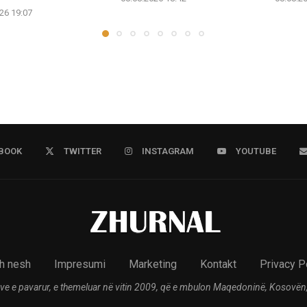
26 19:07
BOOK
TWITTER
INSTAGRAM
YOUTUBE
h nesh
Impresumi
Marketing
Kontakt
Privacy P
ve e pavarur, e themeluar në vitin 2009, që e mbulon Maqedoninë, Kosovën,