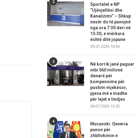
2
Sportelet e NP
“Ujësjellësi dhe
Kanalizimi” – Shkup
nesër do të punojnë
nga ora 7:30 deri në
15:30, e mërkura
është ditë jopune
05.01.2026 10:36
3
Në korrik janë paguar
mbi 560 milionë
denarë për
kompensime për
pushim mjekësor,
pjesa më e madhe
për lejet e lindjes
28.07.2026 15:52
4
Mucunski: Qeveria
punon për
zhbllokimin e