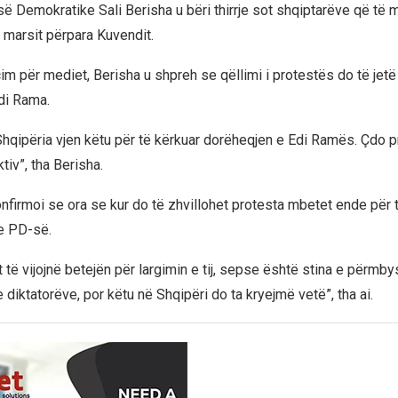
isë Demokratike Sali Berisha u bëri thirrje sot shqiptarëve që të 
 marsit përpara Kuvendit.
im për mediet, Berisha u shpreh se qëllimi i protestës do të jetë
Edi Rama.
hqipëria vjen këtu për të kërkuar dorëheqjen e Edi Ramës. Çdo p
tiv”, tha Berisha.
nfirmoi se ora se kur do të zhvillohet protesta mbetet ende për 
 e PD-së.
t të vijojnë betejën për largimin e tij, sepse është stina e përmb
 diktatorëve, por këtu në Shqipëri do ta kryejmë vetë”, tha ai.