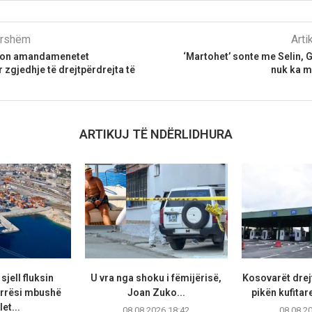
parshëm
Arti
don amandamenetet
‘Martohet’ sonte me Selin, 
 zgjedhje të drejtpërdrejta të
nuk ka m
ARTIKUJ TË NDËRLIDHURA
sjell fluksin
U vra nga shoku i fëmijërisë,
Kosovarët drej
rrësi mbushë
Joan Zuko...
pikën kufitar
et...
08.08.2026 18:42
08.08.2