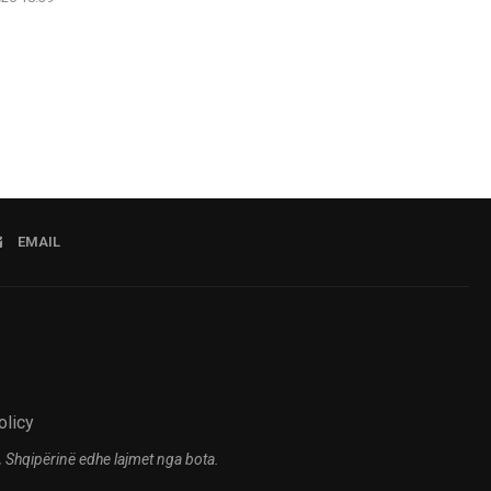
EMAIL
olicy
 Shqipërinë edhe lajmet nga bota.