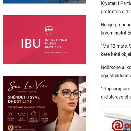
Kryetari i Part
protestën e 12
Në një prononc
kryeministrit 
“Më 12 mars, S
ketë këtë objek
Ndërkohë ai ko
nga strukturat
“Ftoj shqiptarë
diktaturave dhe