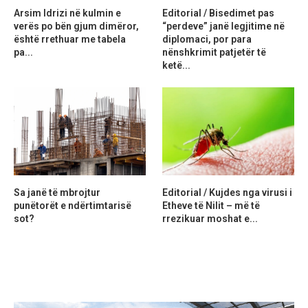
Arsim Idrizi në kulmin e
Editorial / Bisedimet pas
verës po bën gjum dimëror,
“perdeve” janë legjitime në
është rrethuar me tabela
diplomaci, por para
pa...
nënshkrimit patjetër të
ketë...
Sa janë të mbrojtur
Editorial / Kujdes nga virusi i
punëtorët e ndërtimtarisë
Etheve të Nilit – më të
sot?
rrezikuar moshat e...