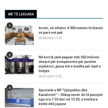
MË TË LEXUARA
1
Arsim, në shtator 4.900 nxënës të klasës
së parë më pak
06.08.2026 17:33
2
Në korrik janë paguar mbi 560 milionë
denarë për kompensime për pushim
mjekësor, pjesa më e madhe për lejet e
lindjes
28.07.2026 15:52
3
Sportelet e NP “Ujësjellësi dhe
Kanalizimi” – Shkup nesër do të punojnë
nga ora 7:30 deri në 15:30, e mërkura
është ditë jopune