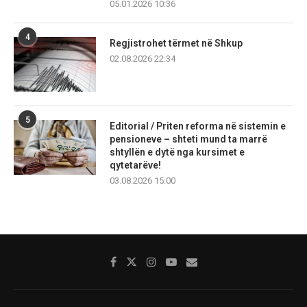
05.01.2026 10:36
4
Regjistrohet tërmet në Shkup
02.08.2026 22:34
5
Editorial / Priten reforma në sistemin e
pensioneve – shteti mund ta marrë
shtyllën e dytë nga kursimet e
qytetarëve!
03.08.2026 15:00