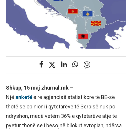
Shkup, 15 maj zhurnal.mk –
Një
anketë
e re agjencisë statistikore të BE-së
thotë se opinioni i qytetarëve të Serbisë nuk po
ndryshon, meqë vetëm 36% e qytetarëve atje të
pyetur thonë se i besojnë bllokut evropian, ndërsa