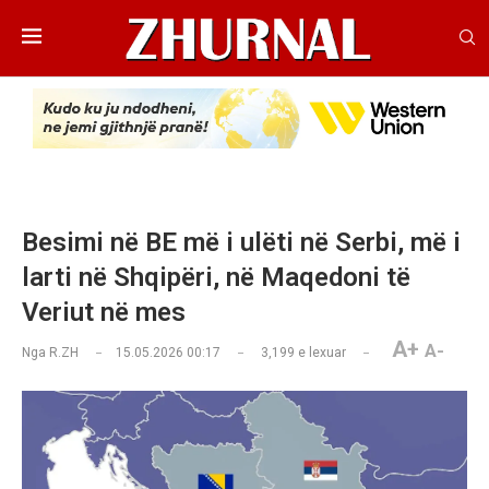
Besimi në BE më i ulëti në Serbi, më i
larti në Shqipëri, në Maqedoni të
Veriut në mes
A+
A-
Nga
R.ZH
15.05.2026 00:17
3,199
e lexuar