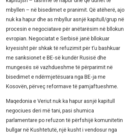
kapitujsh – tashmë të hapur dhe që duhet të
mbyllen – në bisedimet e pranimit. Që atëherë, ajo
nuk ka hapur dhe as mbyllur asnjë kapitull/grup në
procesin e negociatave për anëtarësim në bllokun
evropian. Negociatat e Serbisë janë bllokuar
kryesisht për shkak të refuzimit për t’u bashkuar
me sanksionet e BE-së kundër Rusisë dhe
mungesës së vazhdueshme të përparimit në
bisedimet e ndërmjetësuara nga BE-ja me
Kosovën, përveç reformave të pamjaftueshme.
Maqedonia e Veriut nuk ka hapur asnjë kapitull
negociues deri më tani, pasi shumica
parlamentare po refuzon të përfshijë komunitetin
bullgar në Kushtetutë, një kusht i vendosur nga