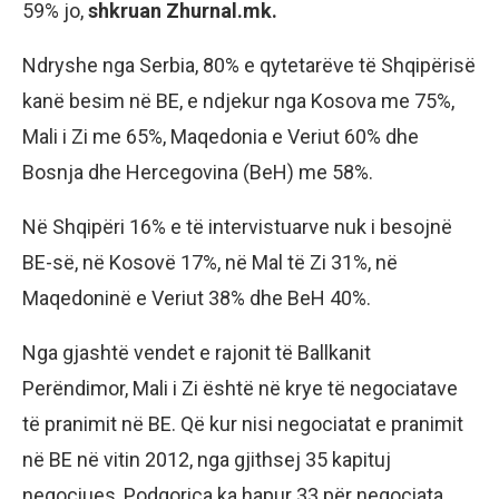
59% jo,
shkruan Zhurnal.mk.
Ndryshe nga Serbia, 80% e qytetarëve të Shqipërisë
kanë besim në BE, e ndjekur nga Kosova me 75%,
Mali i Zi me 65%, Maqedonia e Veriut 60% dhe
Bosnja dhe Hercegovina (BeH) me 58%.
Në Shqipëri 16% e të intervistuarve nuk i besojnë
BE-së, në Kosovë 17%, në Mal të Zi 31%, në
Maqedoninë e Veriut 38% dhe BeH 40%.
Nga gjashtë vendet e rajonit të Ballkanit
Perëndimor, Mali i Zi është në krye të negociatave
të pranimit në BE. Që kur nisi negociatat e pranimit
në BE në vitin 2012, nga gjithsej 35 kapituj
negociues, Podgorica ka hapur 33 për negociata