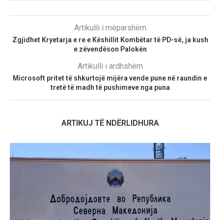
Artikulli i mëparshëm
Zgjidhet Kryetarja e re e Këshillit Kombëtar të PD-së, ja kush
e zëvendëson Palokën
Artikulli i ardhshëm
Microsoft pritet të shkurtojë mijëra vende pune në raundin e
tretë të madh të pushimeve nga puna
ARTIKUJ TË NDËRLIDHURA