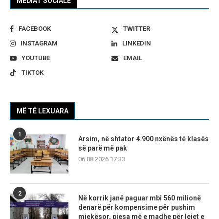
MEDIAT SOCIALE
FACEBOOK
TWITTER
INSTAGRAM
LINKEDIN
YOUTUBE
EMAIL
TIKTOK
MË TË LEXUARA
1
Arsim, në shtator 4.900 nxënës të klasës
së parë më pak
06.08.2026 17:33
2
Në korrik janë paguar mbi 560 milionë
denarë për kompensime për pushim
mjekësor, pjesa më e madhe për lejet e