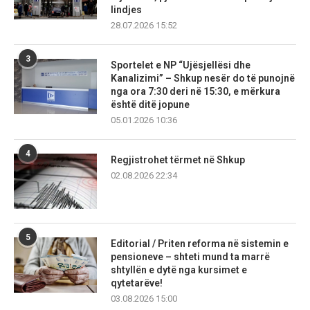
lindjes
28.07.2026 15:52
3
Sportelet e NP “Ujësjellësi dhe
Kanalizimi” – Shkup nesër do të punojnë
nga ora 7:30 deri në 15:30, e mërkura
është ditë jopune
05.01.2026 10:36
4
Regjistrohet tërmet në Shkup
02.08.2026 22:34
5
Editorial / Priten reforma në sistemin e
pensioneve – shteti mund ta marrë
shtyllën e dytë nga kursimet e
qytetarëve!
03.08.2026 15:00