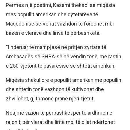
Përmes një postimi, Kasami theksoi se miqësia
mes popullit amerikan dhe qytetarëve të
Maqedonisë së Veriut vazhdon të forcohet mbi
bazën e vlerave dhe lirive të përbashkëta.
“I nderuar të marr pjesë në pritjen zyrtare të
Ambasadës së SHBA-së në vendin tonë, me rastin
e 250-vjetorit të pavarësisë së shtetit amerikan.
Miqësia shekullore e popullit amerikan me popullin
dhe shtetin tonë vazhdon të kultivohet dhe
zhvillohet, gjithmonë pranë njëri-tjetrit.
Ndajmë vizion të përbashkët për të ardhmen e
rajonit, për vlerat dhe liritë mbi të cilat ndërtohet