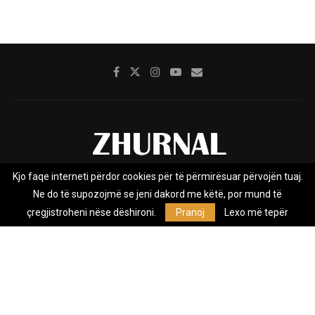
Kjo faqe interneti përdor cookies për të përmirësuar përvojën tuaj.
Rreth nesh
Impresumi
Marketing
Kontakt
Ne do të supozojmë se jeni dakord me këtë, por mund të
Privacy Policy
çregjistroheni nëse dëshironi.
Pranoj
Lexo më tepër
Zhurnal.mk është Agjenci e Lajmeve e pavarur, e themeluar në vitin
2009, që e mbulon Maqedoninë, Kosovën, Shqipërinë edhe lajmet
nga bota.
@2026 - All Right Reserved. Designed and Developed by
Anet.Com.Mk