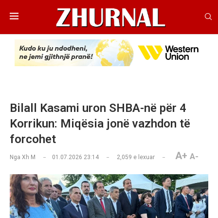
Bilall Kasami uron SHBA-në për 4
Korrikun: Miqësia jonë vazhdon të
forcohet
A+
A-
Nga
Xh M
01.07.2026 23:14
2,059
e lexuar