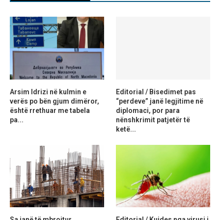
Arsim Idrizi në kulmin e
Editorial / Bisedimet pas
verës po bën gjum dimëror,
“perdeve” janë legjitime në
është rrethuar me tabela
diplomaci, por para
pa...
nënshkrimit patjetër të
ketë...
Sa janë të mbrojtur
Editorial / Kujdes nga virusi i