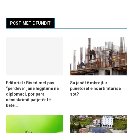
POSTIMET E FUNDIT
Editorial / Bisedimet pas
Sa janë të mbrojtur
“perdeve” janë legjitime në
punëtorët e ndërtimtarisë
diplomaci, por para
sot?
nënshkrimit patjetër të
ketë...