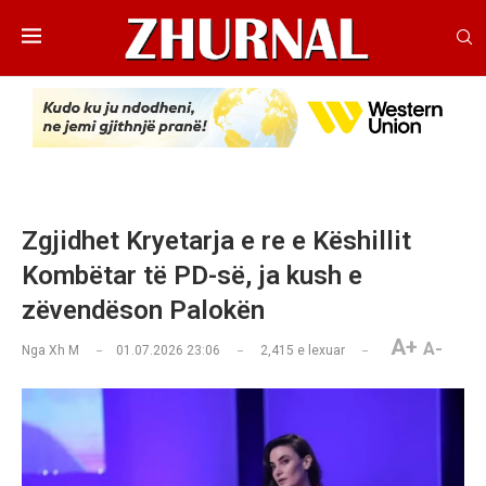
Zgjidhet Kryetarja e re e Këshillit
Kombëtar të PD-së, ja kush e
zëvendëson Palokën
A+
A-
Nga
Xh M
01.07.2026 23:06
2,415
e lexuar