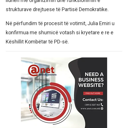
lidhen me organizimin dhe funksionimin e
strukturave drejtuese të Partisë Demokratike.
Në përfundim të procesit të votimit, Julia Emiri u
konfirmua me shumicë votash si kryetare e re e
Këshillit Kombëtar të PD-së.