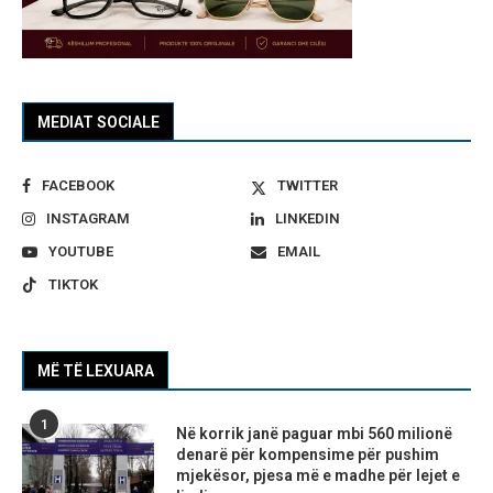
MEDIAT SOCIALE
FACEBOOK
TWITTER
INSTAGRAM
LINKEDIN
YOUTUBE
EMAIL
TIKTOK
MË TË LEXUARA
1
Në korrik janë paguar mbi 560 milionë
denarë për kompensime për pushim
mjekësor, pjesa më e madhe për lejet e