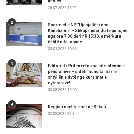
lindjes
28.07.2026 15:52
2
Sportelet e NP “Ujësjellësi dhe
Kanalizimi” – Shkup nesër do të punojnë
nga ora 7:30 deri në 15:30, e mërkura
është ditë jopune
05.01.2026 10:36
3
Editorial / Priten reforma në sistemin e
pensioneve – shteti mund ta marrë
shtyllën e dytë nga kursimet e
qytetarëve!
03.08.2026 15:00
4
Regjistrohet tërmet në Shkup
02.08.2026 22:34