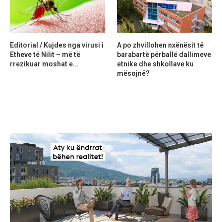
Editorial / Kujdes nga virusi i
A po zhvillohen nxënësit të
Etheve të Nilit – më të
barabartë përballë dallimeve
rrezikuar moshat e...
etnike dhe shkollave ku
mësojnë?