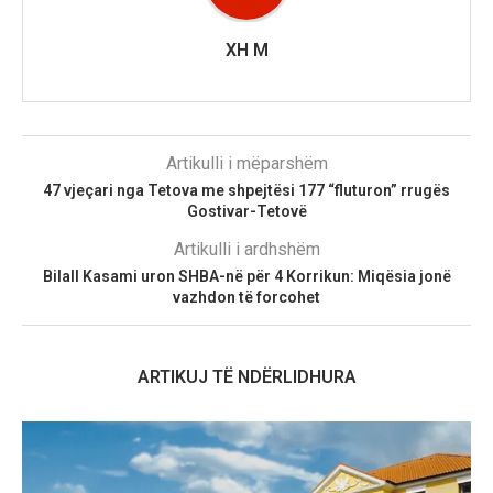
XH M
Artikulli i mëparshëm
47 vjeçari nga Tetova me shpejtësi 177 “fluturon” rrugës
Gostivar-Tetovë
Artikulli i ardhshëm
Bilall Kasami uron SHBA-në për 4 Korrikun: Miqësia jonë
vazhdon të forcohet
ARTIKUJ TË NDËRLIDHURA