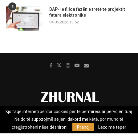
5
DAP-i e fillon fazën e tretë të projektit
fatura elektronike
04.06.2026 13:52
Kjo faqe interneti përdor cookies për të përmirësuar përvojën tuaj.
Rreth nesh
Impresumi
Marketing
Kontakt
Ne do të supozojmë se jeni dakord me këtë, por mund të
Privacy Policy
çregjistroheni nëse dëshironi.
Pranoj
Lexo më tepër
Zhurnal.mk është Agjenci e Lajmeve e pavarur, e themeluar në vitin