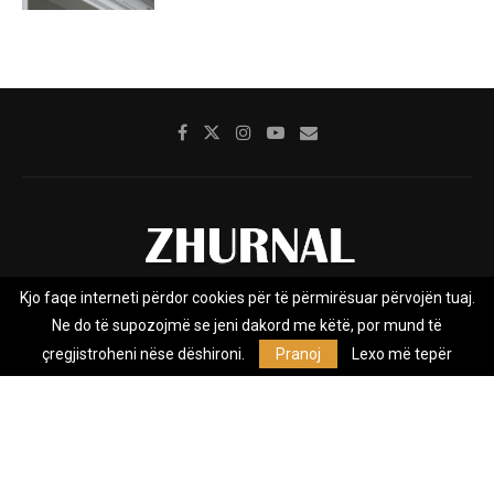
Kjo faqe interneti përdor cookies për të përmirësuar përvojën tuaj.
Rreth nesh
Impresumi
Marketing
Kontakt
Ne do të supozojmë se jeni dakord me këtë, por mund të
Privacy Policy
çregjistroheni nëse dëshironi.
Pranoj
Lexo më tepër
Zhurnal.mk është Agjenci e Lajmeve e pavarur, e themeluar në vitin
2009, që e mbulon Maqedoninë, Kosovën, Shqipërinë edhe lajmet
nga bota.
@2026 - All Right Reserved. Designed and Developed by
Anet.Com.Mk