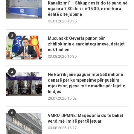
Kanalizimi” – Shkup nesër do të punojnë
nga ora 7:30 deri në 15:30, e mërkura
është ditë jopune
05.01.2026 10:36
3
Mucunski: Qeveria punon për
zhbllokimin e eurointegrimeve, detajet
nuk thuhen
03.08.2026 16:35
4
Në korrik janë paguar mbi 560 milionë
denarë për kompensime për pushim
mjekësor, pjesa më e madhe për lejet e
lindjes
28.07.2026 15:52
5
VMRO‑DPMNE: Maqedonia do të bëhet
vend më i mirë për të jetuar
03.08.2026 16:17