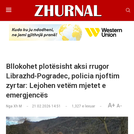
Bllokohet plotësisht aksi rrugor
Librazhd-Pogradec, policia njoftim
zyrtar: Lejohen vetëm mjetet e
emergjencës
A+
A-
Nga
Xh M
21.02.2026 14:51
1,327
e lexuar