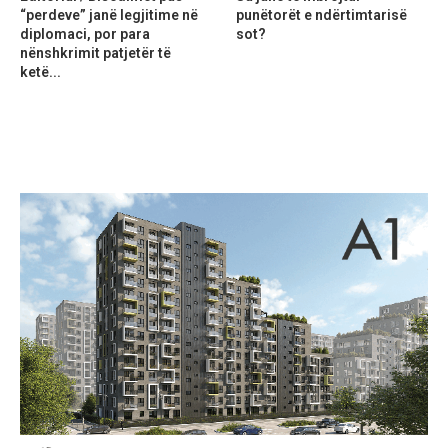
“perdeve” janë legjitime në
punëtorët e ndërtimtarisë
diplomaci, por para
sot?
nënshkrimit patjetër të
ketë...