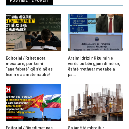
POSTIMET E FUNDIT
Editorial / Rritet nota
Arsim Idrizi në kulmin e
mesatare, por kemi
verës po bën gjum dimëror,
“analfabetë” që s’dinë as
është rrethuar me tabela
lexim e as matematikë!
pa...
Editorial / Bisedimet pas
Sa janë të mbrojtur