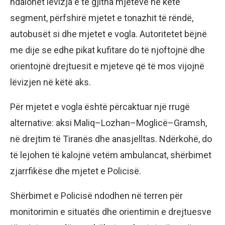
ndalohet lëvizja e të gjitha mjeteve në këtë
segment, përfshirë mjetet e tonazhit të rëndë,
autobusët si dhe mjetet e vogla. Autoritetet bëjnë
me dije se edhe pikat kufitare do të njoftojnë dhe
orientojnë drejtuesit e mjeteve që të mos vijojnë
lëvizjen në këtë aks.
Për mjetet e vogla është përcaktuar një rrugë
alternative: aksi Maliq–Lozhan–Moglicë–Gramsh,
në drejtim të Tiranës dhe anasjelltas. Ndërkohë, do
të lejohen të kalojnë vetëm ambulancat, shërbimet
zjarrfikëse dhe mjetet e Policisë.
Shërbimet e Policisë ndodhen në terren për
monitorimin e situatës dhe orientimin e drejtuesve