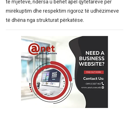
të mjeteve, ndërsa u bëhet apel qytetarëve për
mirëkuptim dhe respektim rigoroz të udhëzimeve
të dhëna nga strukturat përkatëse.