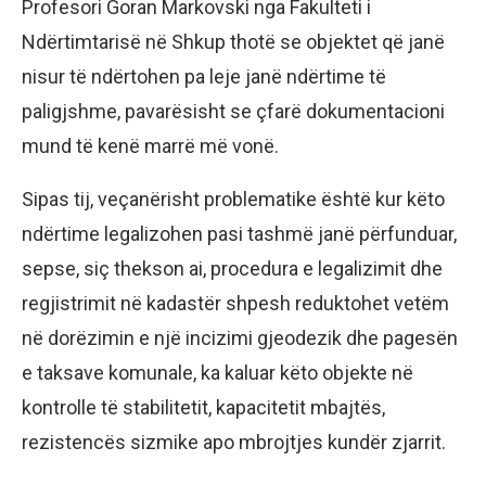
Profesori Goran Markovski nga Fakulteti i
Ndërtimtarisë në Shkup thotë se objektet që janë
nisur të ndërtohen pa leje janë ndërtime të
paligjshme, pavarësisht se çfarë dokumentacioni
mund të kenë marrë më vonë.
Sipas tij, veçanërisht problematike është kur këto
ndërtime legalizohen pasi tashmë janë përfunduar,
sepse, siç thekson ai, procedura e legalizimit dhe
regjistrimit në kadastër shpesh reduktohet vetëm
në dorëzimin e një incizimi gjeodezik dhe pagesën
e taksave komunale, ka kaluar këto objekte në
kontrolle të stabilitetit, kapacitetit mbajtës,
rezistencës sizmike apo mbrojtjes kundër zjarrit.