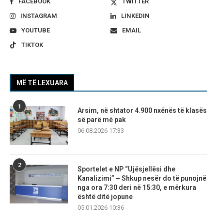
FACEBOOK
TWITTER
INSTAGRAM
LINKEDIN
YOUTUBE
EMAIL
TIKTOK
MË TË LEXUARA
1
Arsim, në shtator 4.900 nxënës të klasës
së parë më pak
06.08.2026 17:33
2
Sportelet e NP “Ujësjellësi dhe
Kanalizimi” – Shkup nesër do të punojnë
nga ora 7:30 deri në 15:30, e mërkura
është ditë jopune
05.01.2026 10:36