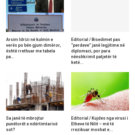
Arsim Idrizi në kulmin e
Editorial / Bisedimet pas
verës po bën gjum dimëror,
“perdeve” janë legjitime në
është rrethuar me tabela
diplomaci, por para
pa...
nënshkrimit patjetër të
ketë...
Sa janë të mbrojtur
Editorial / Kujdes nga virusi i
punëtorët e ndërtimtarisë
Etheve të Nilit – më të
sot?
rrezikuar moshat e...