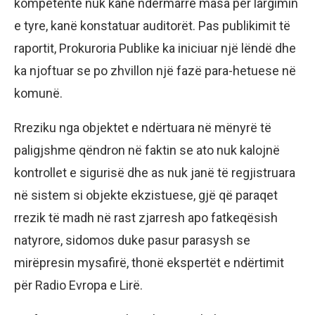
kompetente nuk kanë ndërmarrë masa për largimin
e tyre, kanë konstatuar auditorët. Pas publikimit të
raportit, Prokuroria Publike ka iniciuar një lëndë dhe
ka njoftuar se po zhvillon një fazë para-hetuese në
komunë.
Rreziku nga objektet e ndërtuara në mënyrë të
paligjshme qëndron në faktin se ato nuk kalojnë
kontrollet e sigurisë dhe as nuk janë të regjistruara
në sistem si objekte ekzistuese, gjë që paraqet
rrezik të madh në rast zjarresh apo fatkeqësish
natyrore, sidomos duke pasur parasysh se
mirëpresin mysafirë, thonë ekspertët e ndërtimit
për Radio Evropa e Lirë.