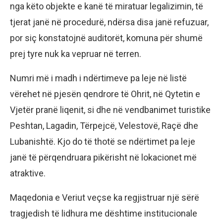
nga këto objekte e kanë të miratuar legalizimin, të
tjerat janë në procedurë, ndërsa disa janë refuzuar,
por siç konstatojnë auditorët, komuna për shumë
prej tyre nuk ka vepruar në terren.
Numri më i madh i ndërtimeve pa leje në listë
vërehet në pjesën qendrore të Ohrit, në Qytetin e
Vjetër pranë liqenit, si dhe në vendbanimet turistike
Peshtan, Lagadin, Tërpejcë, Velestovë, Raçë dhe
Lubanishtë. Kjo do të thotë se ndërtimet pa leje
janë të përqendruara pikërisht në lokacionet më
atraktive.
Maqedonia e Veriut veçse ka regjistruar një sërë
tragjedish të lidhura me dështime institucionale