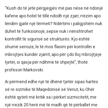
“Kush do të jetë përgjegjës më pas nëse në ndonjë
kafene apo hotel të tillë ndodh një zjarr, rrëzim apo
lëndim gjatë një tërmeti? Ndërtimi i paligjshëm nuk
duhet të funksionojë, sepse nuk i nënshtrohet
kontrollit të sigurisë së strukturës. Kjo është
shumë serioze, le të mos flasim për kontrollin e
mbrojtjes kundër zjarrit, apo për çdo lloj mbrojtjeje
tjetër, si qasja për ndihmë të shpejtë”, thotë
profesori Markovski.
Ai përmend edhe një të dhënë tjetër sipas hartës
së re sizmike të Maqedonisë së Veriut, ku Ohër
është qyteti më kritik sa i përket sizmicitetit, me
një rrezik 20 herë më të madh që të përballet me