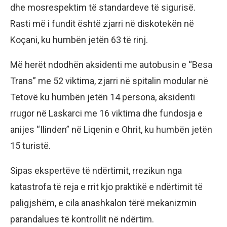
dhe mosrespektim të standardeve të sigurisë.
Rasti më i fundit është zjarri në diskotekën në
Koçani, ku humbën jetën 63 të rinj.
Më herët ndodhën aksidenti me autobusin e “Besa
Trans” me 52 viktima, zjarri në spitalin modular në
Tetovë ku humbën jetën 14 persona, aksidenti
rrugor në Laskarci me 16 viktima dhe fundosja e
anijes “Ilinden” në Liqenin e Ohrit, ku humbën jetën
15 turistë.
Sipas ekspertëve të ndërtimit, rrezikun nga
katastrofa të reja e rrit kjo praktikë e ndërtimit të
paligjshëm, e cila anashkalon tërë mekanizmin
parandalues të kontrollit në ndërtim.