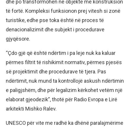
dhe po transformohen në objekte me konstruksion
të fortë. Kompleksi funksionon prej vitesh si zonë
turistike, edhe pse toka është në proces të
denacionalizimit dhe subjekt i procedurave
gjyqësore.
“Çdo gjë që është ndërtim i pa leje nuk ka kaluar
përmes filtrit të rishikimit normativ, përmes pjesës
së projektimit dhe procedurave të tjera. Pas
ndërtimit, nuk mund ta kontrollojë askush ndërtimin
e paligjshëm, dhe për legalizim kërkohet vetëm një
elaborat gjeodezik”, thotë për Radio Evropa e Lirë
arkitekti Mishko Ralev.
UNESCO për vite me radhë ka dhënë paralajmërime