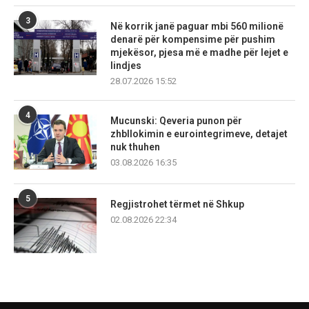
3
Në korrik janë paguar mbi 560 milionë
denarë për kompensime për pushim
mjekësor, pjesa më e madhe për lejet e
lindjes
28.07.2026 15:52
4
Mucunski: Qeveria punon për
zhbllokimin e eurointegrimeve, detajet
nuk thuhen
03.08.2026 16:35
5
Regjistrohet tërmet në Shkup
02.08.2026 22:34