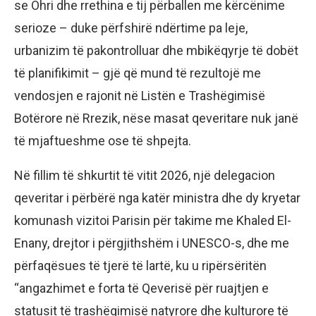
se Ohri dhe rrethina e tij përballen me kërcënime
serioze – duke përfshirë ndërtime pa leje,
urbanizim të pakontrolluar dhe mbikëqyrje të dobët
të planifikimit – gjë që mund të rezultojë me
vendosjen e rajonit në Listën e Trashëgimisë
Botërore në Rrezik, nëse masat qeveritare nuk janë
të mjaftueshme ose të shpejta.
Në fillim të shkurtit të vitit 2026, një delegacion
qeveritar i përbërë nga katër ministra dhe dy kryetar
komunash vizitoi Parisin për takime me Khaled El-
Enany, drejtor i përgjithshëm i UNESCO-s, dhe me
përfaqësues të tjerë të lartë, ku u ripërsëritën
“angazhimet e forta të Qeverisë për ruajtjen e
statusit të trashëgimisë natyrore dhe kulturore të