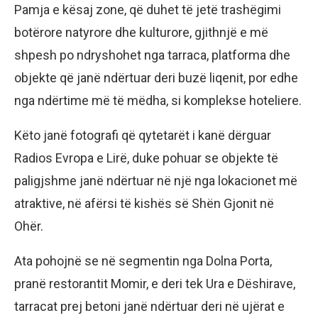
Pamja e kësaj zone, që duhet të jetë trashëgimi
botërore natyrore dhe kulturore, gjithnjë e më
shpesh po ndryshohet nga tarraca, platforma dhe
objekte që janë ndërtuar deri buzë liqenit, por edhe
nga ndërtime më të mëdha, si komplekse hoteliere.
Këto janë fotografi që qytetarët i kanë dërguar
Radios Evropa e Lirë, duke pohuar se objekte të
paligjshme janë ndërtuar në një nga lokacionet më
atraktive, në afërsi të kishës së Shën Gjonit në
Ohër.
Ata pohojnë se në segmentin nga Dolna Porta,
pranë restorantit Momir, e deri tek Ura e Dëshirave,
tarracat prej betoni janë ndërtuar deri në ujërat e