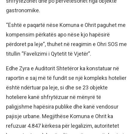
shfrytëzohet dhe po përvetësohet nga objekte
gastronomike.
“Është e paqartë nëse Komuna e Ohrit paguhet me
kompensim përkatës apo nëse kjo hapësirë
përdoret pa leje”, thuhet në reagimin e Ohri SOS me
titullin “Favelizimi i Qytetit të Vjetër”.
Edhe Zyra e Auditorit Shtetëror ka konstatuar në
raportin e saj më të fundit se një kompleks hotelier
është ndërtuar pa leje, si dhe se 23 objekte
hoteliere kanë shfrytëzuar në mënyrë të
paligjshme hapësira publike dhe kanë vendosur
pajisje urbane. Megjithëse Komuna e Ohrit ka
refuzuar 4.847 kërkesa për legalizim, autoritetet