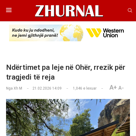
Ndërtimet pa leje në Ohër, rrezik për
tragjedi të reja
A+
A-
Nga
Xh M
21.02.2026 14:09
1,046
e lexuar