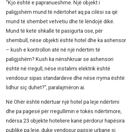
“Kjo është e papranueshme. Një objekt i
paligjshëm mund të ndërtohet aq pa cilësi sa që
mund të shembet vetvetiu dhe të lëndojë dikë.
Mund të ketë shkallë të pasigurta ose, për
shembull, nëse objekti është hotel dhe ka ashensor
– kush e kontrollon atë në një ndërtim të
paligjshëm? Kush ka nënshkruar se ashensori
është në rregull, nëse instalimi elektrik është
vendosur sipas standardeve dhe nëse rryma është
lidhur siç duhet?”, paralajmëron ai.
Në Ohër është ndërtuar një hotel pa leje ndërtimi
dhe pa pagesë për rregullimin e tokës ndërtimore,
ndërsa 23 objekte hoteliere kanë përdorur hapësira
publike pa leje, duke vendosur pajisje urbane si