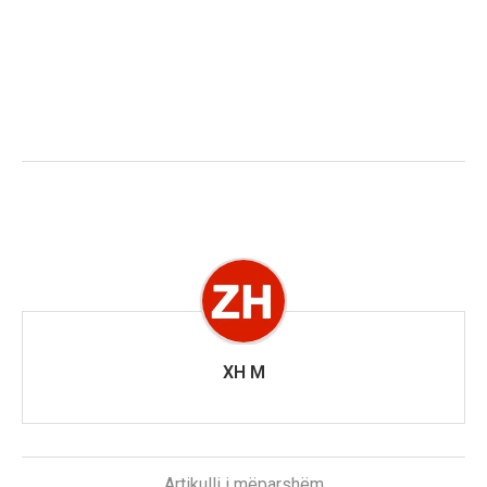
XH M
Artikulli i mëparshëm