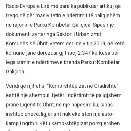
Radio Evropa e Lirë më parë ka publikuar artikuj që
tregojnë për masivitetin e ndërtimit të paligjshëm
në rajonin e Parku Kombëtar Galiçica. Sipas një
dokumenti zyrtar nga Sektori i Urbanizmit i
Komunës së Ohrit, vetëm deri në vitin 2019, në këtë
komunë janë dorëzuar gjithsej 2.347 kërkesa për
legalizimin e ndërtimeve brenda Parkut Kombëtar
Galiçica.
Vendi që njihet si “Kamp-shtëpizat në Gradishtë”
është një shembull tjetër i ndërtimit të paligjshëm
pranë Liqenit të Ohrit, në një hapësirë ku, sipas
institucioneve, ligjërisht nuk ekziston një auto-
kamp i ngritur. Këtu kamp-shtëpizat po zgjerohen