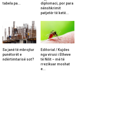
tabela pa...
diplomaci, por para
nënshkrimit
patjetër të ketë...
Sa janë të mbrojtur
Editorial / Kujdes
punëtorët e
nga virusi i Etheve
ndërtimtarisë sot?
të Nilit – më të
rrezikuar moshat
e...