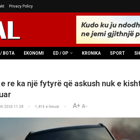
akt
Privacy Policy
/ BOTA
EKONOMI
ED / OP
KRONIKA
SPORT
S
 re ka një fytyrë që askush nuk e kish
uar
A+
A-
06.2026 11:28
1,416
e lexuar