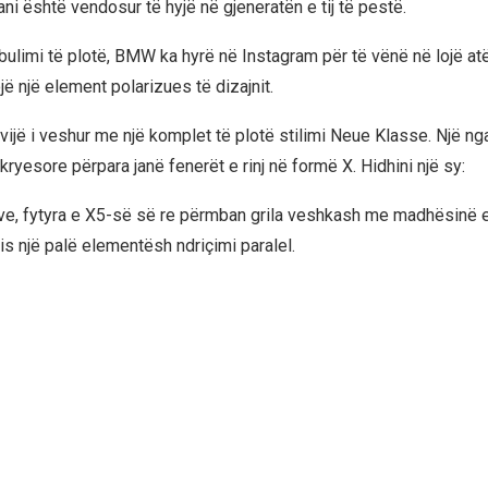
ani është vendosur të hyjë në gjeneratën e tij të pestë.
zbulimi të plotë, BMW ka hyrë në Instagram për të vënë në lojë at
jë një element polarizues të dizajnit.
vijë i veshur me një komplet të plotë stilimi Neue Klasse. Një ng
 kryesore përpara janë fenerët e rinj në formë X. Hidhini një sy:
e, fytyra e X5-së së re përmban grila veshkash me madhësinë e 
s një palë elementësh ndriçimi paralel.