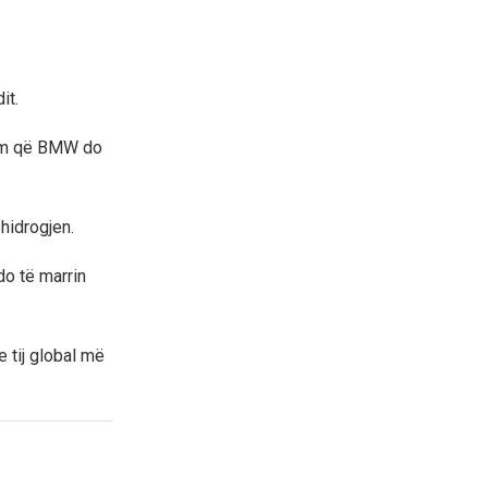
it.
hëm që BMW do
 hidrogjen.
do të marrin
 tij global më