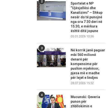
2
Sportelet e NP
“Ujësjellësi dhe
Kanalizimi” – Shkup
nesër do të punojnë
nga ora 7:30 deri në
15:30, e mërkura
është ditë jopune
05.01.2026 10:36
3
Në korrik janë paguar
mbi 560 milionë
denarë për
kompensime për
pushim mjekësor,
pjesa më e madhe
për lejet e lindjes
28.07.2026 15:52
4
Mucunski: Qeveria
punon për
zhbllokimin e