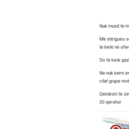
Nuk mund të mo
Më intrigues s
të ketë në ofe
Do të ketë gaz,
Ne nuk kemi en
cilat grupe mot
Qëndroni të si
30 qershor.