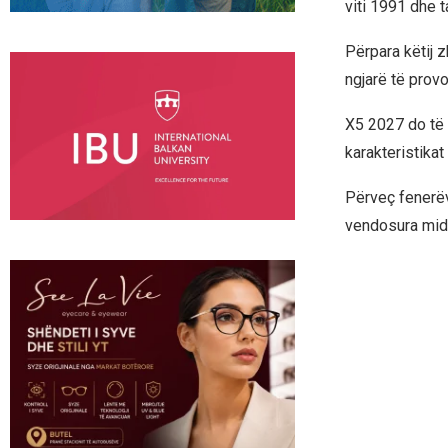
viti 1991 dhe t
Përpara këtij 
ngjarë të provo
X5 2027 do të 
karakteristikat
Përveç fenerëv
vendosura midi