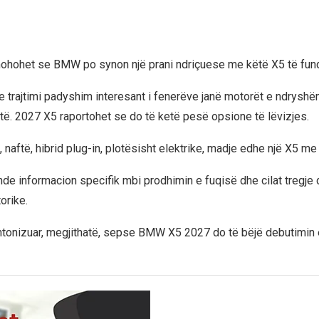
hohet se BMW po synon një prani ndriçuese me këtë X5 të fund
e trajtimi padyshim interesant i fenerëve janë motorët e ndrys
rtë. 2027 X5 raportohet se do të ketë pesë opsione të lëvizjes.
 naftë, hibrid plug-in, plotësisht elektrike, madje edhe një X5 me
de informacion specifik mbi prodhimin e fuqisë dhe cilat tregje 
orike.
ntonizuar, megjithatë, sepse BMW X5 2027 do të bëjë debutimin e