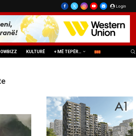
Login
HOWBIZZ
KULTURË
+ MË TEPËR…
te