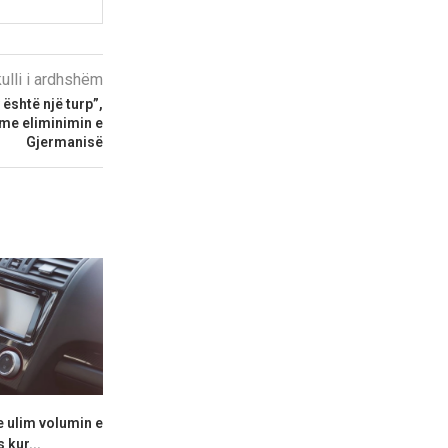
kulli i ardhshëm
është një turp”,
 me eliminimin e
Gjermanisë
e ulim volumin e
Audi krenohet me modelin e ri
Lamborghini 
 kur...
A2 –...
Miura të re