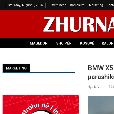
Saturday, August 8, 2026
Rreth nesh
Impresumi
Marketing
Kont
MAQEDONI
SHQIPËRI
KOSOVË
RAJON 
BMW X5 e
MARKETING
parashik
Nga
D. V.
30.