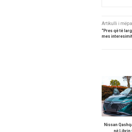
Artikulli i më
“Pres që të lar
mes interesimit
Nissan Qashqa
në Librin