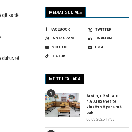
MEDIAT SOCIALE
ë që ka të
FACEBOOK
TWITTER
a
INSTAGRAM
LINKEDIN
YOUTUBE
EMAIL
TIKTOK
duhur, të
MË TË LEXUARA
1
Arsim, në shtator
4.900 nxënës të
klasës së parë më
pak
06.08.2026 17:33