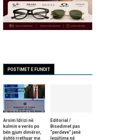
POSTIMET E FUNDIT
Arsim Idrizi në
Editorial /
kulmin e verës po
Bisedimet pas
bën gjum dimëror,
“perdeve” janë
është rrethuar me
legjitime në