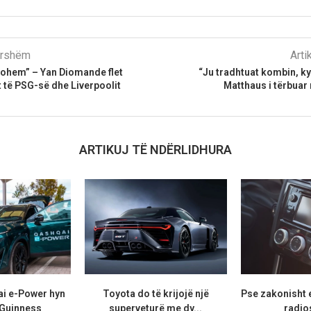
parshëm
Arti
gohem” – Yan Diomande flet
“Ju tradhtuat kombin, ky 
 të PSG-së dhe Liverpoolit
Matthaus i tërbuar
ARTIKUJ TË NDËRLIDHURA
i e-Power hyn
Toyota do të krijojë një
Pse zakonisht 
 Guinness
superveturë me dy...
radios