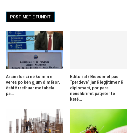
POSTIMET E FUNDIT
Arsim Idrizi në kulmin e
Editorial / Bisedimet pas
verës po bën gjum dimëror,
“perdeve” janë legjitime në
është rrethuar me tabela
diplomaci, por para
pa...
nënshkrimit patjetër të
ketë...