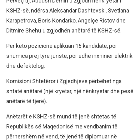
Përveç tij, Abdush Demiri u zgjodh nënkryetar i
KSHZ-së, ndërsa Aleksandar Dashtevski, Svetlana
Karapetrova, Boris Kondarko, Angelçe Ristov dhe
Ditmire Shehu u zgjodhën anëtarë të KSHZ-së.
Për këto pozicione aplikuan 16 kandidatë, por
shumica prej tyre juristë, por edhe inxhinier elektrik
dhe defektolog.
Komisioni Shtetëror i Zgjedhjeve përbëhet nga
shtatë anëtarë (një kryetar, një nënkryetar dhe pesë
anëtarë të tjerë).
Anëtarët e KSHZ-së mund të jenë shtetas të
Republikës së Maqedonisë me vendbanim të
përhershëm në vend, të jenë të diplomuar në