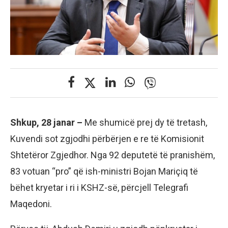
Shkup, 28 janar –
Me shumicë prej dy të tretash,
Kuvendi sot zgjodhi përbërjen e re të Komisionit
Shtetëror Zgjedhor. Nga 92 deputetë të pranishëm,
83 votuan “pro” që ish-ministri Bojan Mariçiq të
bëhet kryetar i ri i KSHZ-së, përcjell Telegrafi
Maqedoni.