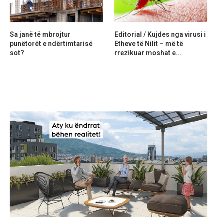
Sa janë të mbrojtur
Editorial / Kujdes nga virusi i
punëtorët e ndërtimtarisë
Etheve të Nilit – më të
sot?
rrezikuar moshat e...