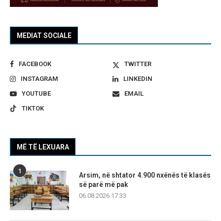
MEDIAT SOCIALE
FACEBOOK
TWITTER
INSTAGRAM
LINKEDIN
YOUTUBE
EMAIL
TIKTOK
MË TË LEXUARA
1
Arsim, në shtator 4.900 nxënës të klasës
së parë më pak
06.08.2026 17:33