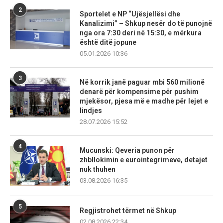
2
Sportelet e NP “Ujësjellësi dhe
Kanalizimi” – Shkup nesër do të punojnë
nga ora 7:30 deri në 15:30, e mërkura
është ditë jopune
05.01.2026 10:36
3
Në korrik janë paguar mbi 560 milionë
denarë për kompensime për pushim
mjekësor, pjesa më e madhe për lejet e
lindjes
28.07.2026 15:52
4
Mucunski: Qeveria punon për
zhbllokimin e eurointegrimeve, detajet
nuk thuhen
03.08.2026 16:35
5
Regjistrohet tërmet në Shkup
02.08.2026 22:34