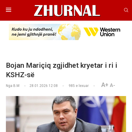
Bojan Mariçiq zgjidhet kryetar i ri i
KSHZ-së
A+
A-
Nga
B.M
28.01.2026 12:08
985
e lexuar