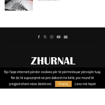
Kjo faqe interneti përdor cookies për të përmirësuar përvojën tuaj.
Rreth nesh
Impresumi
Marketing
Kontakt
Ne do të supozojmë se jeni dakord me këtë, por mund të
Privacy Policy
çregjistroheni nëse dëshironi.
Pranoj
Lexo më tepër
Zhurnal.mk është Agjenci e Lajmeve e pavarur, e themeluar në vitin
2009, që e mbulon Maqedoninë, Kosovën, Shqipërinë edhe lajmet
nga bota.