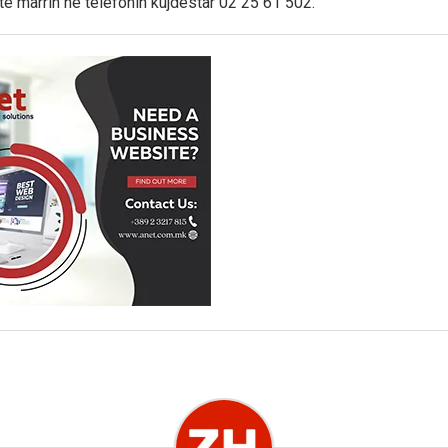
të marrin në telefonin kujdestar 02 25 61 502.