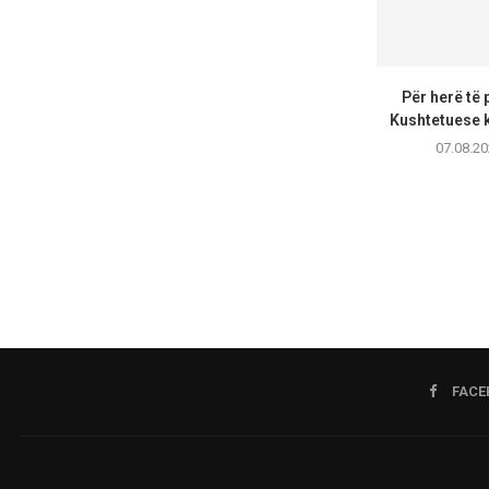
Për herë të 
Kushtetuese k
07.08.20
FACE