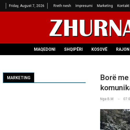
Friday, August 7, 2026
Rreth nesh
Impresumi
Marketing
Kontakt
MAQEDONI
SHQIPËRI
KOSOVË
RAJON 
Borë me 
MARKETING
komunika
Nga
B.M
07.