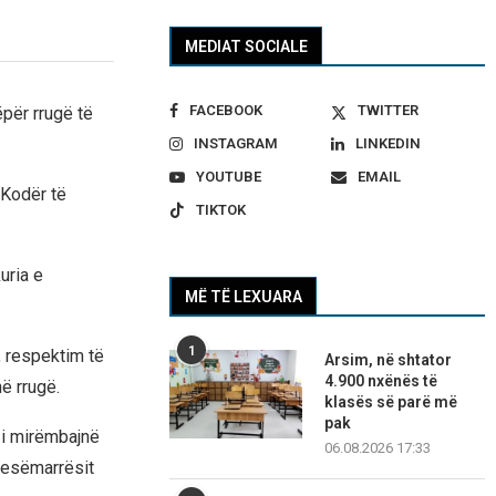
MEDIAT SOCIALE
FACEBOOK
TWITTER
për rrugë të
INSTAGRAM
LINKEDIN
YOUTUBE
EMAIL
 Kodër të
TIKTOK
uria e
MË TË LEXUARA
1
, respektim të
Arsim, në shtator
4.900 nxënës të
ë rrugë.
klasës së parë më
pak
 i mirëmbajnë
06.08.2026 17:33
pjesëmarrësit