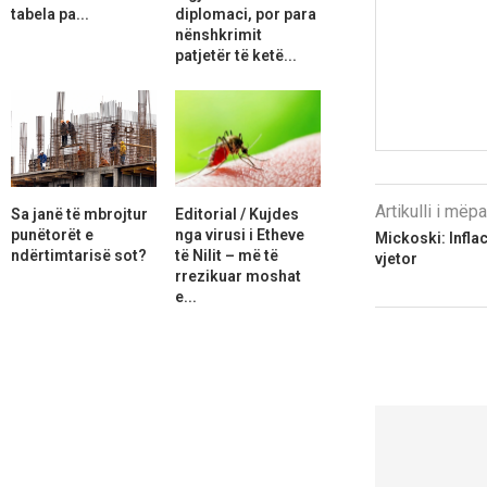
tabela pa...
diplomaci, por para
nënshkrimit
patjetër të ketë...
Artikulli i më
Sa janë të mbrojtur
Editorial / Kujdes
punëtorët e
nga virusi i Etheve
Mickoski: Inflac
ndërtimtarisë sot?
të Nilit – më të
vjetor
rrezikuar moshat
e...