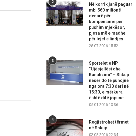
2
Në korrik janë paguar
mbi 560 milionë
denarë për
kompensime për
pushim mjekësor,
pjesa më e madhe
për lejet e lindjes
28.07.2026 15:52
3
Sportelet e NP
“Ujësjellësi dhe
Kanalizimi” – Shkup
nesër do të punojnë
nga ora 7:30 deri në
15:30, e mërkura
është ditë jopune
05.01.2026 10:36
4
Regjistrohet tërmet
në Shkup
02.08.2026 22:34