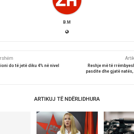
B.M
parshëm
Arti
ioni do të jetë diku 4% në nivel
Reshje më të rrëmbyesh
pasdite dhe gjatë natës
ARTIKUJ TË NDËRLIDHURA