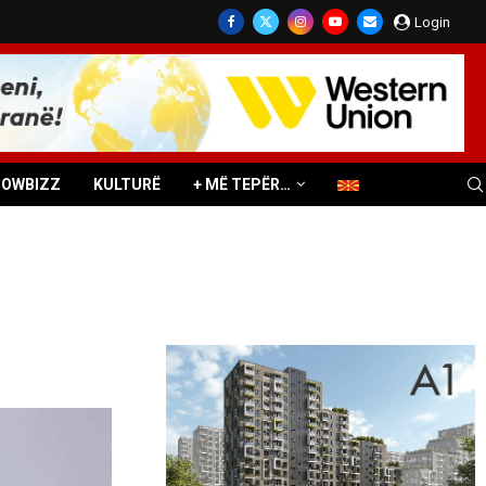
Login
HOWBIZZ
KULTURË
+ MË TEPËR…