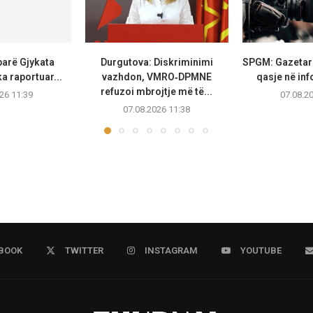
parë Gjykata
Durgutova: Diskriminimi
SPGM: Gazetarë
a raportuar...
vazhdon, VMRO‑DPMNE
qasje në inf
refuzoi mbrojtje më të...
26 11:39
07.08.2
07.08.2026 11:38
BOOK
TWITTER
INSTAGRAM
YOUTUBE