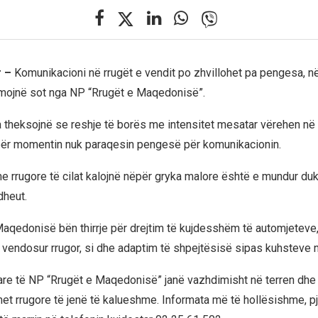
r –
Komunikacioni në rrugët e vendit po zhvillohet pa pengesa, në
rmojnë sot nga NP “Rrugët e Maqedonisë”.
 theksojnë se reshje të borës me intensitet mesatar vërehen në
at për momentin nuk paraqesin pengesë për komunikacionin.
me rrugore të cilat kalojnë nëpër gryka malore është e mundur duk
dheut.
aqedonisë bën thirrje për drejtim të kujdesshëm të automjeteve
ë vendosur rrugor, si dhe adaptim të shpejtësisë sipas kuhsteve n
are të NP “Rrugët e Maqedonisë” janë vazhdimisht në terren dhe
timet rrugore të jenë të kalueshme. Informata më të hollësishme, 