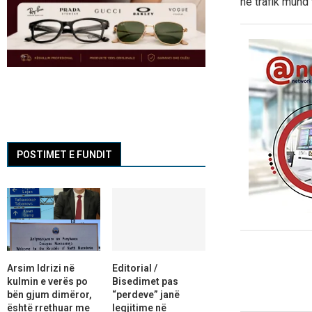
në trafik mund 
POSTIMET E FUNDIT
Arsim Idrizi në
Editorial /
kulmin e verës po
Bisedimet pas
bën gjum dimëror,
“perdeve” janë
është rrethuar me
legjitime në