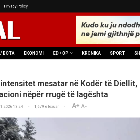
Privacy Policy
/ BOTA
EKONOMI
ED / OP
KRONIKA
SPORT
S
intensitet mesatar në Kodër të Diellit,
cioni nëpër rrugë të lagështa
A+
A-
01.2026 13:24
1,679
e lexuar