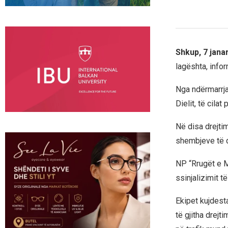
Shkup, 7 jana
lagështa, info
Nga ndërmarrja
Dielit, të cil
Në disa drejti
shembjeve të 
NP “Rrugët e M
ssinjalizimit t
Ekipet kujdest
të gjitha drej