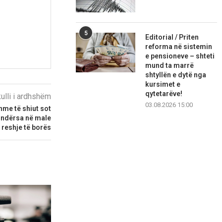
5
Editorial / Priten
reforma në sistemin
e pensioneve – shteti
mund ta marrë
shtyllën e dytë nga
kursimet e
qytetarëve!
kulli i ardhshëm
03.08.2026 15:00
me të shiut sot
, ndërsa në male
reshje të borës