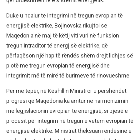
qëndrueshmërinë e sistemit energjetik.
Duke u ndalur te integrimi në tregun evropian të
energjisë elektrike, Bojinovska rikujtoi se
Maqedonia në maj të këtij viti vuri në funksion
tregun intraditor të energjisë elektrike, që
përfaqëson një hap të rëndësishëm drejt lidhjes së
plotë me tregun evropian të energjisë dhe
integrimit më të mirë të burimeve të rinovueshme.
Për më tepër, në Këshillin Ministror u përshëndet
progresi që Maqedonia ka arritur në harmonizimin
me legjislacionin evropian të energjisë, si pjesë e
procesit për integrim në tregun e vetëm evropian të
energjisë elektrike. Ministrat theksuan rëndësinë e