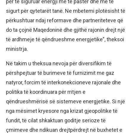
për të siguruar energji më të pastër dhe më të
sigurt për qytetarët tanë. Ne mbetemi plotësisht të
përkushtuar ndaj reformave dhe partneriteteve që
do ta çojnë Maqedoninë dhe gjithë rajonin drejt një
të ardhmeje të qëndrueshme energjetike”, theksoi
ministrja.
Në takim u theksua nevoja për diversifikim të
përshpejtuar të burimeve të furnizimit me gaz
natyror, forcim të interkonekcioneve rajonale dhe
politika të koordinuara për rritjen e
qëndrueshmërisë së sistemeve energjetike. Si një
nga mësimet kryesore nga krizat gjeopolitike të
fundit, të cilat shkaktuan goditje serioze të
çmimeve dhe ndikuan drejtpërdrejt në buxhetet e