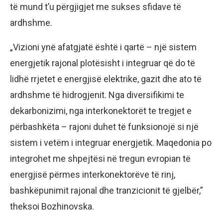
të mund t’u përgjigjet me sukses sfidave të
ardhshme.
„Vizioni ynë afatgjatë është i qartë – një sistem
energjetik rajonal plotësisht i integruar që do të
lidhë rrjetet e energjisë elektrike, gazit dhe ato të
ardhshme të hidrogjenit. Nga diversifikimi te
dekarbonizimi, nga interkonektorët te tregjet e
përbashkëta – rajoni duhet të funksionojë si një
sistem i vetëm i integruar energjetik. Maqedonia po
integrohet me shpejtësi në tregun evropian të
energjisë përmes interkonektorëve të rinj,
bashkëpunimit rajonal dhe tranzicionit të gjelbër,”
theksoi Bozhinovska.