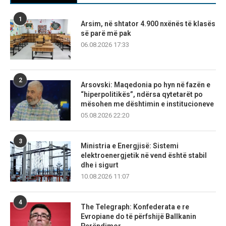
1
Arsim, në shtator 4.900 nxënës të klasës
së parë më pak
06.08.2026 17:33
2
Arsovski: Maqedonia po hyn në fazën e
“hiperpolitikës”, ndërsa qytetarët po
mësohen me dështimin e institucioneve
05.08.2026 22:20
3
Ministria e Energjisë: Sistemi
elektroenergjetik në vend është stabil
dhe i sigurt
10.08.2026 11:07
4
The Telegraph: Konfederata e re
Evropiane do të përfshijë Ballkanin
Perëndimor