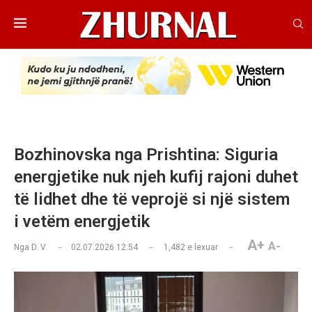
Bozhinovska nga Prishtina: Siguria
energjetike nuk njeh kufij rajoni duhet
të lidhet dhe të veprojë si një sistem
i vetëm energjetik
A+
A-
Nga
D. V.
02.07.2026 12:54
1,482
e lexuar