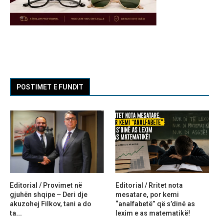
POSTIMET E FUNDIT
Editorial / Provimet në
Editorial / Rritet nota
gjuhën shqipe – Deri dje
mesatare, por kemi
akuzohej Filkov, tani a do
“analfabetë” që s’dinë as
ta...
lexim e as matematikë!