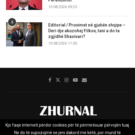
10.08.2026 09:23
5
Editorial / Provimet në gjuhën shqipe –
Deri dje akuzohej Filkov, tani a do ta
zgjidhë Shasivari?
10.08.2026 11:00
Kjo faqe interneti përdor cookies për të përmirësuar përvojën tuaj.
Rreth nesh
Impresumi
Marketing
Kontakt
Ne do të supozojmë se jeni dakord me këtë, por mund të