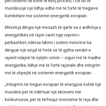
përfundimit në kohë të këtij procesi, i cili do të
mundësojë një lidhje edhe më të fortë të tregjeve
kombëtare me sistemin energjetik evropian.
Ministrja dërgoi një mesazh të qartë se e ardhmja e
energjetikës në rajon varet nga veprimi i
përbashkët, ndërsa takimi i sotëm ministror ka
dërguar një sinjal të fortë se të gjitha vendet e
rajonit ndajnë të njëjtin vizion – siguri më të madhe
energjetike, lidhje më të fortë rajonale dhe integrim
më të shpejtë në sistemin energjetik evropian.
„Integrimi në tregun evropian të energjisë është një
mundësi për të ndërtuar një ekonomi më
konkurruese, për të tërhequr investime të reja dhe