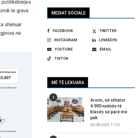
 politikëbërjes
omik të grave.
MEDIAT SOCIALE
ka shënuar
FACEBOOK
TWITTER
 gjinisë në
INSTAGRAM
LINKEDIN
YOUTUBE
EMAIL
TIKTOK
MË TË LEXUARA
1
Arsim, në shtator
4.900 nxënës të
klasës së parë më
pak
06.08.2026 17:33