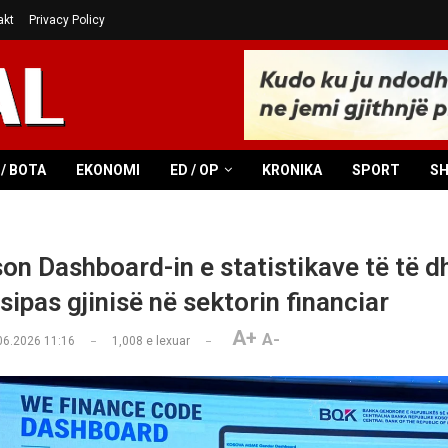
akt
Privacy Policy
/ BOTA
EKONOMI
ED / OP
KRONIKA
SPORT
S
on Dashboard-in e statistikave të të 
sipas gjinisë në sektorin financiar
A+
A-
06.2026 11:16
1,008
e lexuar