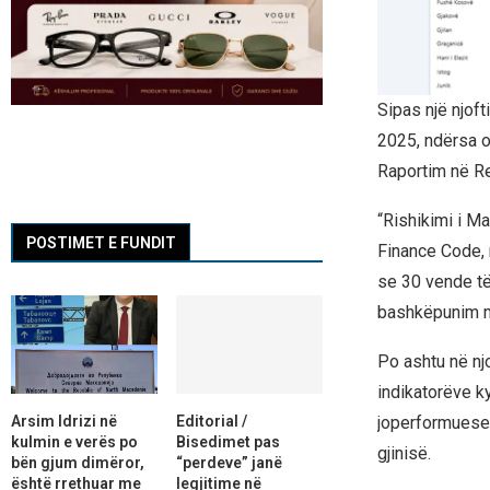
Sipas një njoft
2025, ndërsa o
Raportim në Re
“Rishikimi i Ma
POSTIMET E FUNDIT
Finance Code, 
se 30 vende të
bashkëpunim me
Po ashtu në nj
indikatorëve ky
Arsim Idrizi në
Editorial /
joperformuese, 
kulmin e verës po
Bisedimet pas
gjinisë.
bën gjum dimëror,
“perdeve” janë
është rrethuar me
legjitime në