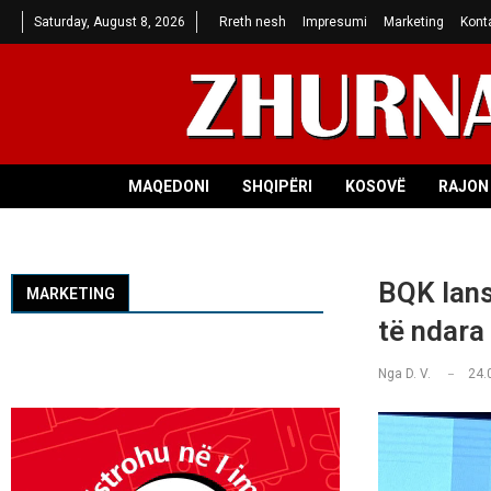
Saturday, August 8, 2026
Rreth nesh
Impresumi
Marketing
Kont
MAQEDONI
SHQIPËRI
KOSOVË
RAJON 
BQK lans
MARKETING
të ndara 
Nga
D. V.
24.