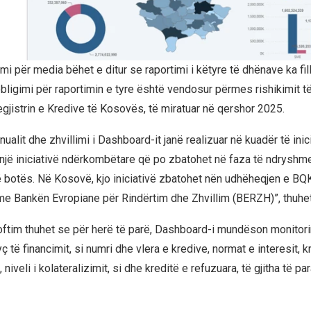
imi për media bëhet e ditur se raportimi i këtyre të dhënave ka fill
bligimi për raportimin e tyre është vendosur përmes rishikimit t
gjistrin e Kredive të Kosovës, të miratuar në qershor 2025.
nualit dhe zhvillimi i Dashboard-it janë realizuar në kuadër të ini
një iniciativë ndërkombëtare që po zbatohet në faza të ndrysh
 botës. Në Kosovë, kjo iniciativë zbatohet nën udhëheqjen e BQ
 Bankën Evropiane për Rindërtim dhe Zhvillim (BERZH)”, thuhet 
oftim thuhet se për herë të parë, Dashboard-i mundëson monitor
ç të financimit, si numri dhe vlera e kredive, normat e interesit, k
niveli i kolateralizimit, si dhe kreditë e refuzuara, të gjitha të pa