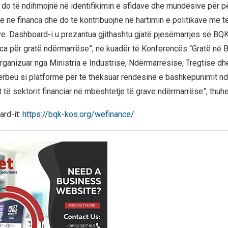
 do të ndihmojnë në identifikimin e sfidave dhe mundësive për p
e në financa dhe do të kontribuojnë në hartimin e politikave më t
e. Dashboard-i u prezantua gjithashtu gjatë pjesëmarrjes së BQ
nca për gratë ndërmarrëse”, në kuadër të Konferencës “Gratë në 
rganizuar nga Ministria e Industrisë, Ndërmarrësisë, Tregtisë dhe
hërbeu si platformë për të theksuar rëndësinë e bashkëpunimit ndë
 të sektorit financiar në mbështetje të grave ndërmarrëse”, thuhet
ard-it:
https://bqk-kos.org/wefinance/