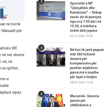
2
Sportelet e NP
“Ujësjellësi dhe
Kanalizimi” – Shkup
nesër do të punojnë
nga ora 7:30 deri në
uar në korrik
15:30, e mërkura
ë Manualit për
është ditë jopune
05.01.2026 10:36
ciativës WE
3
Në korrik janë paguar
mbi 560 milionë
me në më shumë
denarë për
K-së, në
kompensime për
pushim mjekësor,
në njoftim.
pjesa më e madhe
për lejet e lindjes
imin e
28.07.2026 15:52
reditë
raqitura sipas
4
Mucunski: Qeveria
punon për
zhbllokimin e