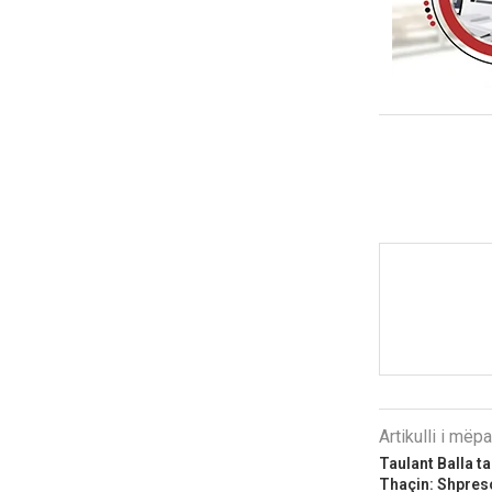
Artikulli i më
Taulant Balla t
Thaçin: Shpreso