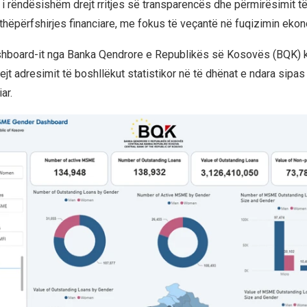
p i rëndësishëm drejt rritjes së transparencës dhe përmirësimit të
ithëpërfshirjes financiare, me fokus të veçantë në fuqizimin ekon
ashboard-it nga Banka Qendrore e Republikës së Kosovës (BQK) 
ejt adresimit të boshllëkut statistikor në të dhënat e ndara sipas
ar.