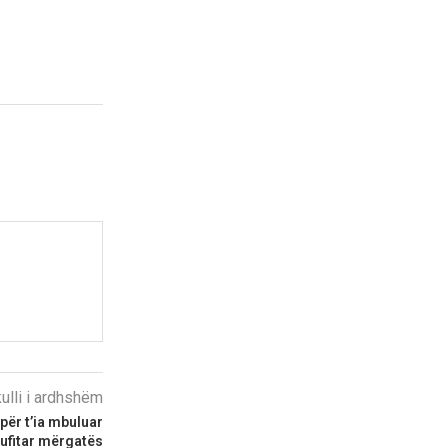
kulli i ardhshëm
për t’ia mbuluar
kufitar mërgatës