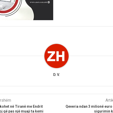
D. V.
parshëm
Arti
akohet në Tiranë me Endrit
Qeveria ndan 3 milionë euro 
j që pas një muaji ta kemi
sigurimin 