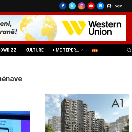
Login
HOWBIZZ
KULTURË
+ MË TEPËR…
dhënave