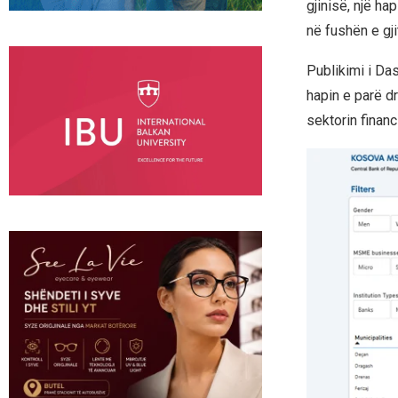
gjinisë, një ha
në fushën e gj
Publikimi i D
hapin e parë dr
sektorin financi