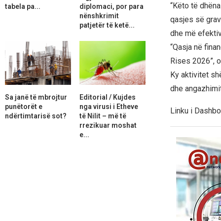
“Këto të dhëna
tabela pa...
diplomaci, por para
nënshkrimit
qasjes së grav
patjetër të ketë...
dhe më efektiv
“Qasja në fina
Rises 2026”, o
Ky aktivitet s
dhe angazhimit
Sa janë të mbrojtur
Editorial / Kujdes
punëtorët e
nga virusi i Etheve
Linku i Dashbo
ndërtimtarisë sot?
të Nilit – më të
rrezikuar moshat
e...