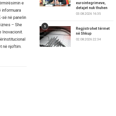
ërmirësimin e
eurointegrimeve,
detajet nuk thuhen
ë informuara
03.08.2026 16:35
K-së në panelin
Biznes – She
5
Regjistrohet tërmet
 Inovacionit.
në Shkup
rinstitucional
02.08.2026 22:34
 në njoftim.