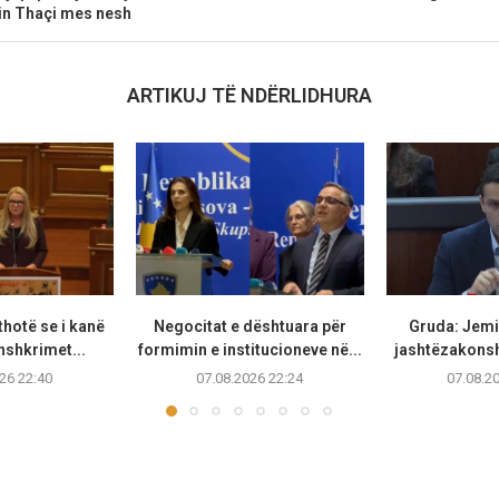
in Thaçi mes nesh
ARTIKUJ TË NDËRLIDHURA
thotë se i kanë
Negocitat e dështuara për
Gruda: Jemi 
nshkrimet...
formimin e institucioneve në...
jashtëzakonsh
26 22:40
07.08.2026 22:24
07.08.2