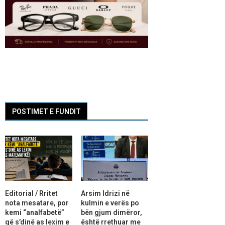
POSTIMET E FUNDIT
Editorial / Rritet
Arsim Idrizi në
nota mesatare, por
kulmin e verës po
kemi “analfabetë”
bën gjum dimëror,
që s’dinë as lexim e
është rrethuar me