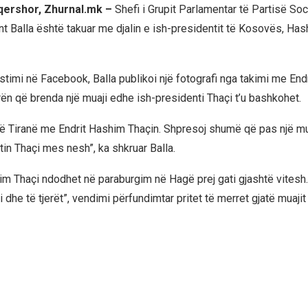
 qershor, Zhurnal.mk –
Shefi i Grupit Parlamentar të Partisë Soc
nt Balla është takuar me djalin e ish-presidentit të Kosovës, Has
imi në Facebook, Balla publikoi një fotografi nga takimi me Endriti
ën që brenda një muaji edhe ish-presidenti Thaçi t’u bashkohet.
në Tiranë me Endrit Hashim Thaçin. Shpresoj shumë që pas një mu
in Thaçi mes nesh”, ka shkruar Balla.
m Thaçi ndodhet në paraburgim në Hagë prej gati gjashtë vitesh.
 dhe të tjerët”, vendimi përfundimtar pritet të merret gjatë muajit 