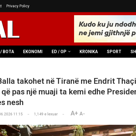
t
Privacy Policy
/ BOTA
EKONOMI
ED / OP
KRONIKA
SPORT
S
Balla takohet në Tiranë me Endrit Thaçi
 që pas një muaji ta kemi edhe Preside
es nesh
A+
A-
06.2026 11:15
1,149
e lexuar