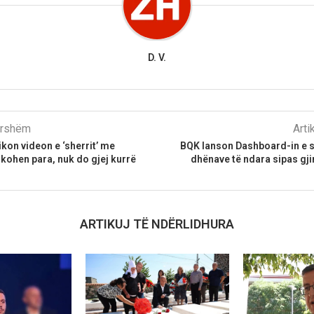
D. V.
parshëm
Arti
ikon videon e ‘sherrit’ me
BQK lanson Dashboard-in e st
kohen para, nuk do gjej kurrë
dhënave të ndara sipas gji
ARTIKUJ TË NDËRLIDHURA