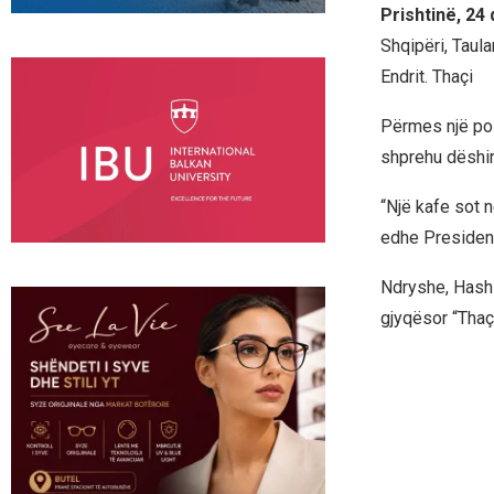
Prishtinë, 24
Shqipëri, Taula
Endrit. Thaçi
Përmes një post
shprehu dëshir
“Një kafe sot 
edhe President
Ndryshe, Hashi
gjyqësor “Thaçi