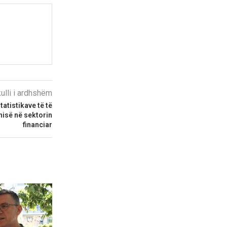
kulli i ardhshëm
atistikave të të
nisë në sektorin
financiar