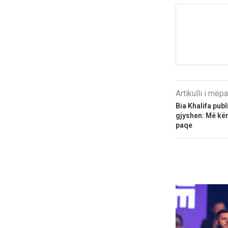
Artikulli i më
Bia Khalifa publ
gjyshen: Më kër
paqe