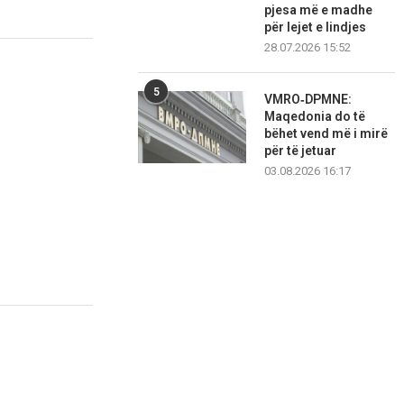
pjesa më e madhe
për lejet e lindjes
28.07.2026 15:52
5
VMRO‑DPMNE:
Maqedonia do të
bëhet vend më i mirë
për të jetuar
03.08.2026 16:17