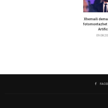
Xhemaili dema
fotomontazhet 
Artific
09.08.20
FACE