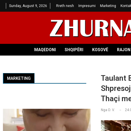
Sunday, August 9, 2026
Rreth nesh
Impresumi
Marketing
Kontak
MAQEDONI
SHQIPËRI
KOSOVË
RAJON 
Taulant 
MARKETING
Shpresoj
Thaçi m
Nga
D. V.
24.