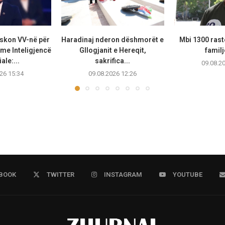
skon VV-në për
Haradinaj nderon dëshmorët e
Mbi 1300 rast
me Inteligjencë
Gllogjanit e Hereqit,
familj
iale:...
sakrifica...
09.08.2
26 15:34
09.08.2026 12:26
BOOK
TWITTER
INSTAGRAM
YOUTUBE