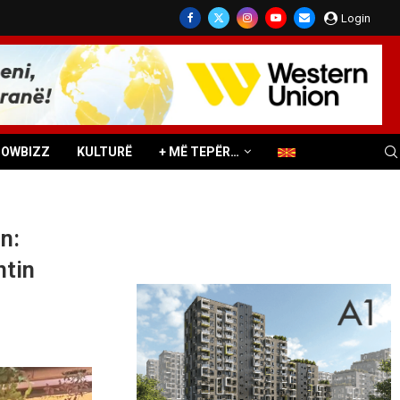
Login
HOWBIZZ
KULTURË
+ MË TEPËR…
n:
ntin