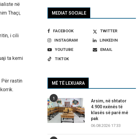
ialiste në
him Thaçi,
MEDIAT SOCIALE
FACEBOOK
TWITTER
n, i cili
INSTAGRAM
LINKEDIN
YOUTUBE
EMAIL
aji ta kemi
TIKTOK
 Për rastin
MË TË LEXUARA
korrik.
1
Arsim, në shtator
4.900 nxënës të
klasës së parë më
pak
06.08.2026 17:33