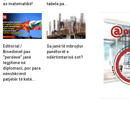
as matematikë!
tabela pa...
Editorial /
Sa janë të mbrojtur
Bisedimet pas
punëtorët e
“perdeve” janë
ndërtimtarisë sot?
legjitime në
diplomaci, por para
nënshkrimit
patjetër të ketë...