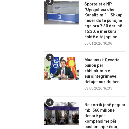
2
Sportelet e NP
“Ujësjellësi dhe
Kanalizimi” – Shkup
nesër do të punojnë
nga ora 7:30 deri në
15:30, e mërkura
është ditë jopune
05.01.2026 10:36
3
Mucunski: Qeveria
punon për
zhbllokimin e
eurointegrimeve,
detajet nuk thuhen
03.08.2026 16:35
4
Në korrik janë paguar
mbi 560 milionë
denarë për
kompensime për
pushim mjekësor,