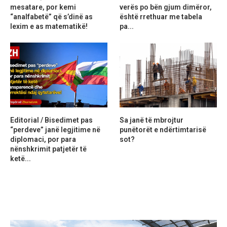
mesatare, por kemi
verës po bën gjum dimëror,
“analfabetë” që s’dinë as
është rrethuar me tabela
lexim e as matematikë!
pa...
Editorial / Bisedimet pas
Sa janë të mbrojtur
“perdeve” janë legjitime në
punëtorët e ndërtimtarisë
diplomaci, por para
sot?
nënshkrimit patjetër të
ketë...