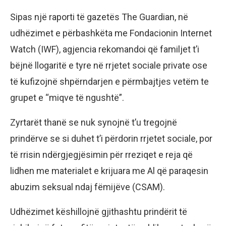
Sipas një raporti të gazetës The Guardian, në
udhëzimet e përbashkëta me Fondacionin Internet
Watch (IWF), agjencia rekomandoi që familjet t’i
bëjnë llogaritë e tyre në rrjetet sociale private ose
të kufizojnë shpërndarjen e përmbajtjes vetëm te
grupet e “miqve të ngushtë”.
Zyrtarët thanë se nuk synojnë t’u tregojnë
prindërve se si duhet t’i përdorin rrjetet sociale, por
të rrisin ndërgjegjësimin për rreziqet e reja që
lidhen me materialet e krijuara me Al që paraqesin
abuzim seksual ndaj fëmijëve (CSAM).
Udhëzimet këshillojnë gjithashtu prindërit të