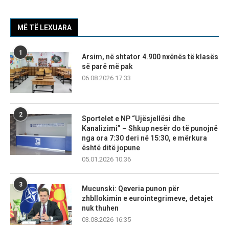
MË TË LEXUARA
1
Arsim, në shtator 4.900 nxënës të klasës
së parë më pak
06.08.2026 17:33
2
Sportelet e NP “Ujësjellësi dhe
Kanalizimi” – Shkup nesër do të punojnë
nga ora 7:30 deri në 15:30, e mërkura
është ditë jopune
05.01.2026 10:36
3
Mucunski: Qeveria punon për
zhbllokimin e eurointegrimeve, detajet
nuk thuhen
03.08.2026 16:35