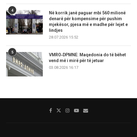
4
Në korrik janë paguar mbi 560 milionë
denarë për kompensime për pushim
mjekësor, pjesa më e madhe për lejet e
lindjes
28.07.2026 15:52
5
VMRO‑DPMNE: Maqedonia do të bëhet
vend më i mirë për të jetuar
03.08.2026 16:17