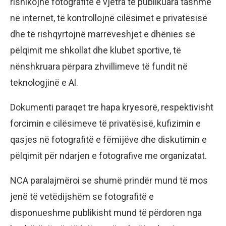
rishikojnë fotografitë e vjetra të publikuara tashmë
në internet, të kontrollojnë cilësimet e privatësisë
dhe të rishqyrtojnë marrëveshjet e dhënies së
pëlqimit me shkollat dhe klubet sportive, të
nënshkruara përpara zhvillimeve të fundit në
teknologjinë e Al.
Dokumenti paraqet tre hapa kryesorë, respektivisht
forcimin e cilësimeve të privatësisë, kufizimin e
qasjes në fotografitë e fëmijëve dhe diskutimin e
pëlqimit për ndarjen e fotografive me organizatat.
NCA paralajmëroi se shumë prindër mund të mos
jenë të vetëdijshëm se fotografitë e
disponueshme publikisht mund të përdoren nga