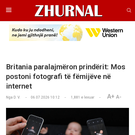
Britania paralajmëron prindërit: Mos
postoni fotografi të fëmijëve në
internet
A+
A-
Nga
D. V.
06.07.2026 10:12
1,881
e lexuar