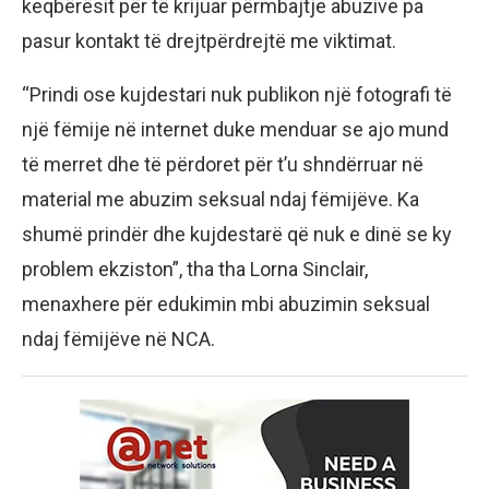
keqbërësit për të krijuar përmbajtje abuzive pa
pasur kontakt të drejtpërdrejtë me viktimat.
“Prindi ose kujdestari nuk publikon një fotografi të
një fëmije në internet duke menduar se ajo mund
të merret dhe të përdoret për t’u shndërruar në
material me abuzim seksual ndaj fëmijëve. Ka
shumë prindër dhe kujdestarë që nuk e dinë se ky
problem ekziston”, tha tha Lorna Sinclair,
menaxhere për edukimin mbi abuzimin seksual
ndaj fëmijëve në NCA.