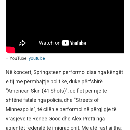
– YouTube
youtu.be
Në koncert, Springsteen performoi disa nga këngët
e tij me përmbajtje politike, duke përfshirë
“American Skin (41 Shots)”, që flet për një të
shtënë fatale nga policia, dhe “Streets of
Minneapolis”, të cilën e performoi në përgjigje të
vrasjeve të Renee Good dhe Alex Pretti nga
agjentët federalë të imigracionit. Me atë rast ai tha: