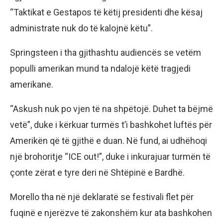
“Taktikat e Gestapos të këtij presidenti dhe kësaj
administrate nuk do të kalojnë këtu”.
Springsteen i tha gjithashtu audiencës se vetëm
populli amerikan mund ta ndalojë këtë tragjedi
amerikane.
“Askush nuk po vjen të na shpëtojë. Duhet ta bëjmë
vetë”, duke i kërkuar turmës t’i bashkohet luftës për
Amerikën që të gjithë e duan. Në fund, ai udhëhoqi
një brohoritje “ICE out!”, duke i inkurajuar turmën të
çonte zërat e tyre deri në Shtëpinë e Bardhë.
Morello tha në një deklaratë se festivali flet për
fuqinë e njerëzve të zakonshëm kur ata bashkohen