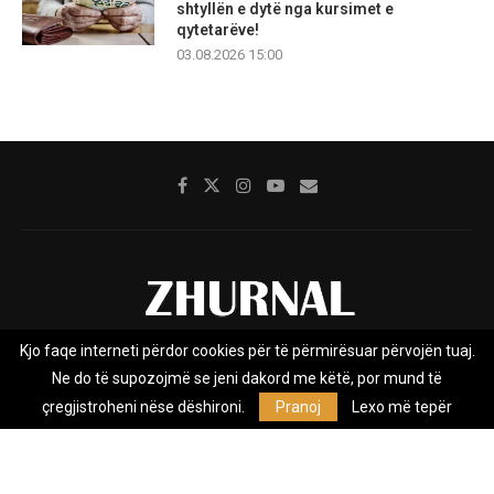
shtyllën e dytë nga kursimet e
qytetarëve!
03.08.2026 15:00
Kjo faqe interneti përdor cookies për të përmirësuar përvojën tuaj.
Rreth nesh
Impresumi
Marketing
Kontakt
Ne do të supozojmë se jeni dakord me këtë, por mund të
Privacy Policy
çregjistroheni nëse dëshironi.
Pranoj
Lexo më tepër
Zhurnal.mk është Agjenci e Lajmeve e pavarur, e themeluar në vitin
2009, që e mbulon Maqedoninë, Kosovën, Shqipërinë edhe lajmet
nga bota.