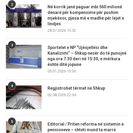
2
Në korrik janë paguar mbi 560 milionë
denarë për kompensime për pushim
mjekësor, pjesa më e madhe për lejet e
lindjes
28.07.2026 15:52
3
Sportelet e NP “Ujësjellësi dhe
Kanalizimi” – Shkup nesër do të punojnë
nga ora 7:30 deri në 15:30, e mërkura
është ditë jopune
05.01.2026 10:36
4
Regjistrohet tërmet në Shkup
02.08.2026 22:34
5
Editorial / Priten reforma në sistemin e
pensioneve – shteti mund ta marrë