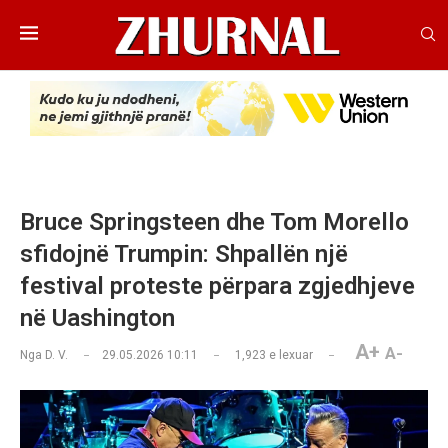
Bruce Springsteen dhe Tom Morello
sfidojnë Trumpin: Shpallën një
festival proteste përpara zgjedhjeve
në Uashington
A+
A-
Nga
D. V.
29.05.2026 10:11
1,923
e lexuar