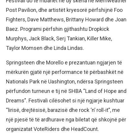
Festivali do të mbahet në dy skena në Merriweather
Post Pavilion, dhe artistët kryesorë përfshijnë Foo
Fighters, Dave Matthews, Brittany Howard dhe Joan
Baez. Programi përfshin gjithashtu Dropkick
Murphys, Jack Black, Serj Tankian, Killer Mike,
Taylor Momsen dhe Linda Lindas.
Springsteen dhe Morello e prezantuan ngjarjen të
mërkurën gjatë një performance të përbashkët në
Nationals Park në Uashington, ndërsa Springsteen
përfundon turneun e tij në SHBA “Land of Hope and
Dreams”. Festivali cilësohet si një ngjarje kushtuar
“lirisë, drejtësisë, barazisë dhe rock ‘n’ roll-it”, me
një pjesë të të ardhurave nga biletat që shkojnë për
organizatat VoteRiders dhe HeadCount.