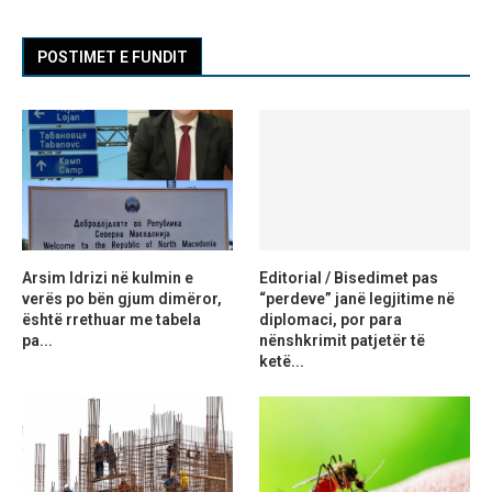
POSTIMET E FUNDIT
Arsim Idrizi në kulmin e
Editorial / Bisedimet pas
verës po bën gjum dimëror,
“perdeve” janë legjitime në
është rrethuar me tabela
diplomaci, por para
pa...
nënshkrimit patjetër të
ketë...