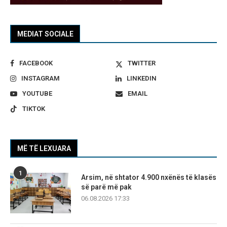
MEDIAT SOCIALE
FACEBOOK
TWITTER
INSTAGRAM
LINKEDIN
YOUTUBE
EMAIL
TIKTOK
MË TË LEXUARA
1
Arsim, në shtator 4.900 nxënës të klasës
së parë më pak
06.08.2026 17:33