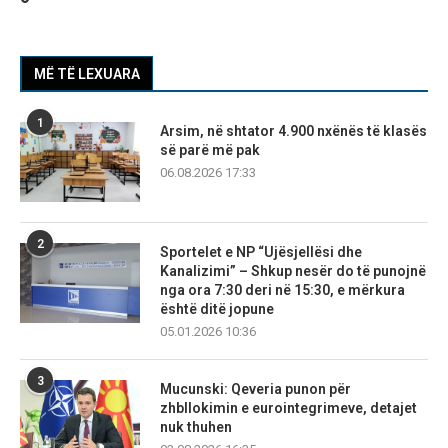
MË TË LEXUARA
1
Arsim, në shtator 4.900 nxënës të klasës
së parë më pak
06.08.2026 17:33
2
Sportelet e NP “Ujësjellësi dhe
Kanalizimi” – Shkup nesër do të punojnë
nga ora 7:30 deri në 15:30, e mërkura
është ditë jopune
05.01.2026 10:36
3
Mucunski: Qeveria punon për
zhbllokimin e eurointegrimeve, detajet
nuk thuhen