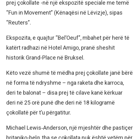
prej çokollate -në një ekspozitë speciale me temë
“Fun in Movement” (Kënaqësi në Lëvizje), sipas
“Reuters”.
Ekspozita, e quajtur “Bel’Oeuf”, mbahet për herë të
katërt radhazi në Hotel Amigo, pranë sheshit
historik Grand-Place në Bruksel.
Këto vezë shumë të mëdha prej çokollate janë bërë
në forma të ndryshme – nga raketa dhe karroca,
deri te balonat – disa prej të cilave kanë kërkuar
deri në 25 orë punë dhe deri në 18 kilogramë
çokollatë për t’u përgatitur.
Michael Lewis‑Anderson, një mjeshtër dhe pastiçer
britaniko-belg, tha se çokollata nuk është vetëm për