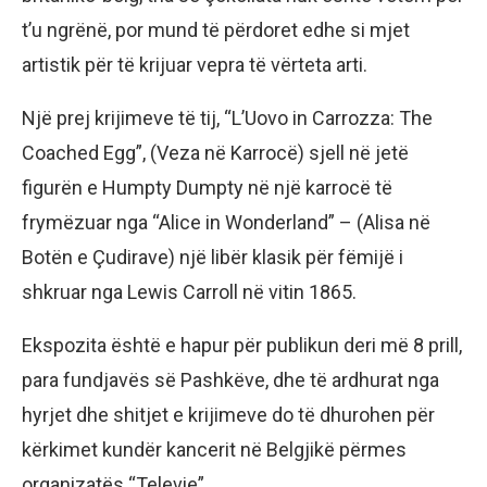
t’u ngrënë, por mund të përdoret edhe si mjet
artistik për të krijuar vepra të vërteta arti.
Një prej krijimeve të tij, “L’Uovo in Carrozza: The
Coached Egg”, (Veza në Karrocë) sjell në jetë
figurën e Humpty Dumpty në një karrocë të
frymëzuar nga “Alice in Wonderland” – (Alisa në
Botën e Çudirave) një libër klasik për fëmijë i
shkruar nga Lewis Carroll në vitin 1865.
Ekspozita është e hapur për publikun deri më 8 prill,
para fundjavës së Pashkëve, dhe të ardhurat nga
hyrjet dhe shitjet e krijimeve do të dhurohen për
kërkimet kundër kancerit në Belgjikë përmes
organizatës “Televie”.