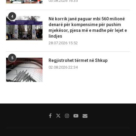
03.08.2026 16:35
4
Në korrik janë paguar mbi 560 milionë
denarë për kompensime për pushim
mjekësor, pjesa më e madhe për lejet e
lindjes
28.07.2026 15:52
5
Regjistrohet tërmet në Shkup
02.08.2026 22:34