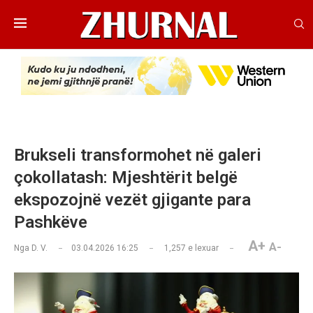
Brukseli transformohet në galeri
çokollatash: Mjeshtërit belgë
ekspozojnë vezët gjigante para
Pashkëve
A+
A-
Nga
D. V.
03.04.2026 16:25
1,257
e lexuar