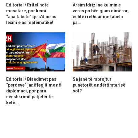
Editorial / Rritet nota
Arsim Idrizi në kulmin e
mesatare, por kemi
verës po bën gjum dimëror,
“analfabetë” që s’dinë as
është rrethuar me tabela
lexim e as matematikë!
pa...
Editorial / Bisedimet pas
Sa janë të mbrojtur
“perdeve” janë legjitime në
punëtorët e ndërtimtarisë
diplomaci, por para
sot?
nënshkrimit patjetër të
ketë...