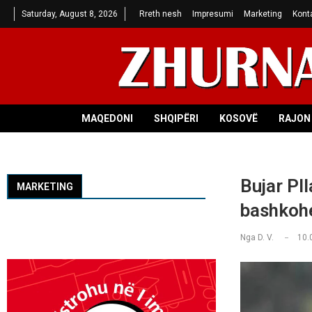
Saturday, August 8, 2026
Rreth nesh
Impresumi
Marketing
Kont
MAQEDONI
SHQIPËRI
KOSOVË
RAJON 
Bujar Pll
MARKETING
bashkohe
Nga
D. V.
10.