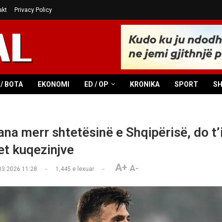
akt
Privacy Policy
/ BOTA
EKONOMI
ED / OP
KRONIKA
SPORT
S
ana merr shtetësinë e Shqipërisë, do t’
t kuqezinjve
A+
A-
03.2026 11:28
1,445
e lexuar