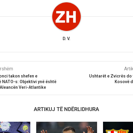
D. V.
parshëm
Arti
onci takon shefen e
Ushtarët e Zvicrës do
 NATO-s: Objektivi ynë është
Kosovë de
Aleancën Veri-Atlantike
ARTIKUJ TË NDËRLIDHURA