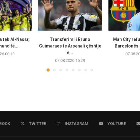
a tek Al-Nassr,
Transferimi i Bruno
Man City ref
und të...
Guimaraes te Arsenali çështje
Barcelonës p
e...
26 00:13
07.08.2
07.08.2026 16:29
BOOK
TWITTER
INSTAGRAM
YOUTUBE