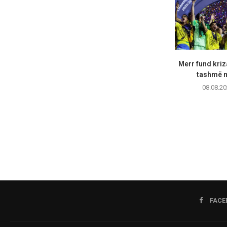
Merr fund kriz
tashmë m
08.08.20
FACE