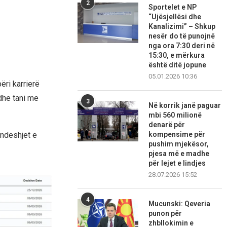
2
Sportelet e NP
“Ujësjellësi dhe
Kanalizimi” – Shkup
nesër do të punojnë
nga ora 7:30 deri në
15:30, e mërkura
është ditë jopune
05.01.2026 10:36
ëri karrierë
dhe tani me
3
Në korrik janë paguar
mbi 560 milionë
denarë për
kompensime për
 ndeshjet e
pushim mjekësor,
pjesa më e madhe
për lejet e lindjes
28.07.2026 15:52
4
Mucunski: Qeveria
punon për
zhbllokimin e