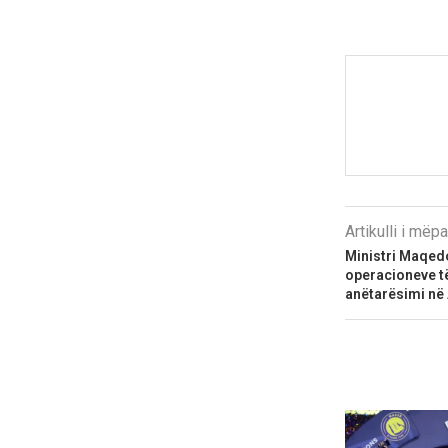
Artikulli i më
Ministri Maqed
operacioneve të
anëtarësimi në 