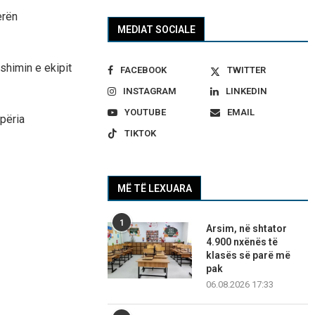
erën
MEDIAT SOCIALE
shimin e ekipit
FACEBOOK
TWITTER
INSTAGRAM
LINKEDIN
YOUTUBE
EMAIL
ipëria
TIKTOK
MË TË LEXUARA
1
Arsim, në shtator
4.900 nxënës të
klasës së parë më
pak
06.08.2026 17:33