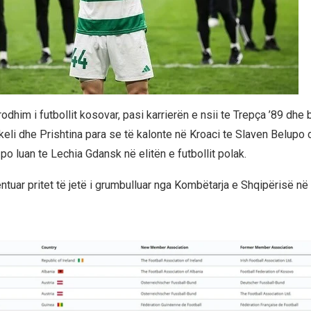
odhim i futbollit kosovar, pasi karrierën e nsii te Trepça ’89 dhe b
keli dhe Prishtina para se të kalonte në Kroaci te Slaven Belupo 
o luan te Lechia Gdansk në elitën e futbollit polak.
entuar pritet të jetë i grumbulluar nga Kombëtarja e Shqipërisë në