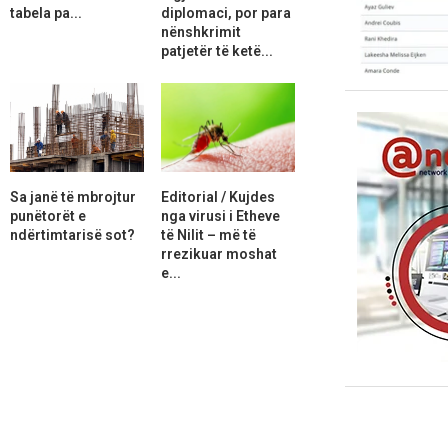
tabela pa...
diplomaci, por para
nënshkrimit
patjetër të ketë...
Sa janë të mbrojtur
Editorial / Kujdes
punëtorët e
nga virusi i Etheve
ndërtimtarisë sot?
të Nilit – më të
rrezikuar moshat
e...