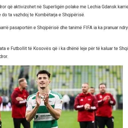
ror që aktivizohet në Superligën polake me Lechia Gdansk karri
do ta vazhdoj te Kombëtarja e Shqipërisë.
marrë pasaportën e Shqipërisë dhe tanimë FIFA ia ka pranuar ndry
ta e Futbollit të Kosovës që i ka dhënë leje për të kaluar te Shq
dror.