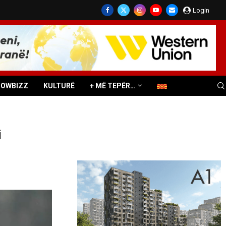
Login
HOWBIZZ
KULTURË
+ MË TEPËR…
i