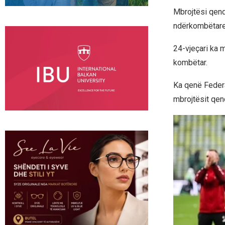
Mbrojtësi qend
ndërkombëtare 
24-vjeçari ka 
kombëtar.
Ka qenë Federa
mbrojtësit qen