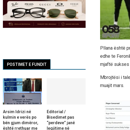
Pllana është pr
edhe te Feroni
mjaftë sukses p
POSTIMET E FUNDIT
Mbrojtësi i tal
muajit mars.
Arsim Idrizi në
Editorial /
kulmin e verës po
Bisedimet pas
bën gjum dimëror,
“perdeve” janë
është rrethuar me
legjitime në