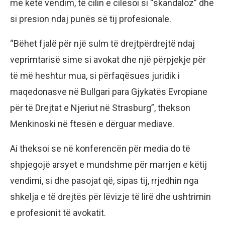
me këtë vendim, të cilin e cilësoi si “skandaloz” dhe
si presion ndaj punës së tij profesionale.
“Bëhet fjalë për një sulm të drejtpërdrejtë ndaj
veprimtarisë sime si avokat dhe një përpjekje për
të më heshtur mua, si përfaqësues juridik i
maqedonasve në Bullgari para Gjykatës Evropiane
për të Drejtat e Njeriut në Strasburg”, thekson
Menkinoski në ftesën e dërguar mediave.
Ai theksoi se në konferencën për media do të
shpjegojë arsyet e mundshme për marrjen e këtij
vendimi, si dhe pasojat që, sipas tij, rrjedhin nga
shkelja e të drejtës për lëvizje të lirë dhe ushtrimin
e profesionit të avokatit.