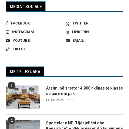
MEDIAT SOCIALE
FACEBOOK
TWITTER
INSTAGRAM
LINKEDIN
YOUTUBE
EMAIL
TIKTOK
MË TË LEXUARA
1
Arsim, në shtator 4.900 nxënës të klasës
së parë më pak
06.08.2026 17:33
2
Sportelet e NP “Ujësjellësi dhe
Kanalizimi” – Shkup nesër do të punojnë