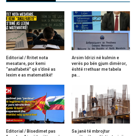
Editorial / Rritet nota
Arsim Idrizi në kulmin e
mesatare, por kemi
verës po bën gjum dimëror,
“analfabetë” që s’dinë as
është rrethuar me tabela
lexim e as matematikë!
pa...
Editorial / Bisedimet pas
Sa janë të mbrojtur