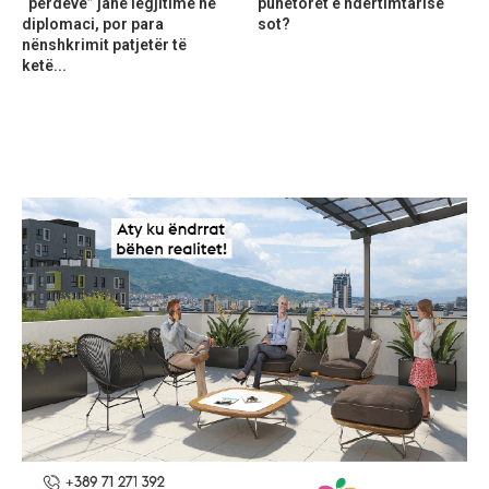
“perdeve” janë legjitime në
punëtorët e ndërtimtarisë
diplomaci, por para
sot?
nënshkrimit patjetër të
ketë...