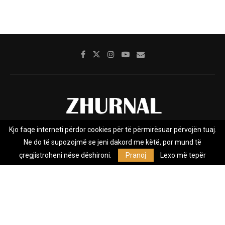
Kjo faqe interneti përdor cookies për të përmirësuar përvojën tuaj.
Rreth nesh
Impresumi
Marketing
Kontakt
Ne do të supozojmë se jeni dakord me këtë, por mund të
Privacy Policy
çregjistroheni nëse dëshironi.
Pranoj
Lexo më tepër
Zhurnal.mk është Agjenci e Lajmeve e pavarur, e themeluar në vitin
2009, që e mbulon Maqedoninë, Kosovën, Shqipërinë edhe lajmet
nga bota.
@2026 - All Right Reserved. Designed and Developed by
Anet.Com.Mk