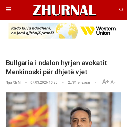
Bullgaria i ndalon hyrjen avokatit
Menkinoski për dhjetë vjet
A+
A-
Nga
Xh M
07.03.2026 10:30
2,781
e lexuar