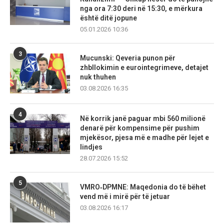
nga ora 7:30 deri në 15:30, e mërkura
është ditë jopune
05.01.2026 10:36
3
Mucunski: Qeveria punon për
zhbllokimin e eurointegrimeve, detajet
nuk thuhen
03.08.2026 16:35
4
Në korrik janë paguar mbi 560 milionë
denarë për kompensime për pushim
mjekësor, pjesa më e madhe për lejet e
lindjes
28.07.2026 15:52
5
VMRO‑DPMNE: Maqedonia do të bëhet
vend më i mirë për të jetuar
03.08.2026 16:17