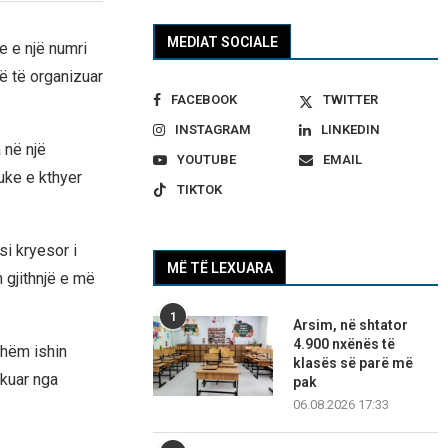
MEDIAT SOCIALE
e e një numri
ë të organizuar
FACEBOOK
TWITTER
INSTAGRAM
LINKEDIN
 në një
YOUTUBE
EMAIL
uke e kthyer
TIKTOK
si kryesor i
MË TË LEXUARA
n gjithnjë e më
1
Arsim, në shtator
4.900 nxënës të
shëm ishin
klasës së parë më
ikuar nga
pak
06.08.2026 17:33