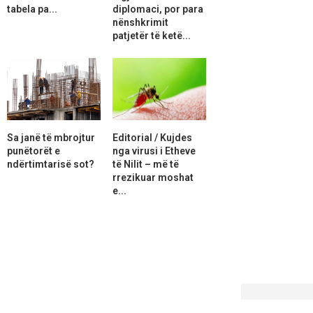
tabela pa...
diplomaci, por para
nënshkrimit
patjetër të ketë...
Sa janë të mbrojtur
Editorial / Kujdes
punëtorët e
nga virusi i Etheve
ndërtimtarisë sot?
të Nilit – më të
rrezikuar moshat
e...