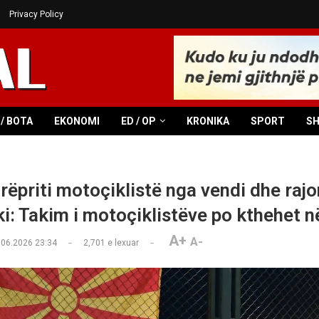
Privacy Policy
/ BOTA
EKONOMI
ED / OP
KRONIKA
SPORT
S
rëpriti motoçiklistë nga vendi dhe rajo
i: Takim i motoçiklistëve po kthehet në
A+
A-
.06.2026 23:34
2,701
e lexuar