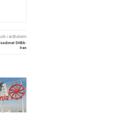
kulli i ardhshëm
 bisedimet SHBA-
Iran