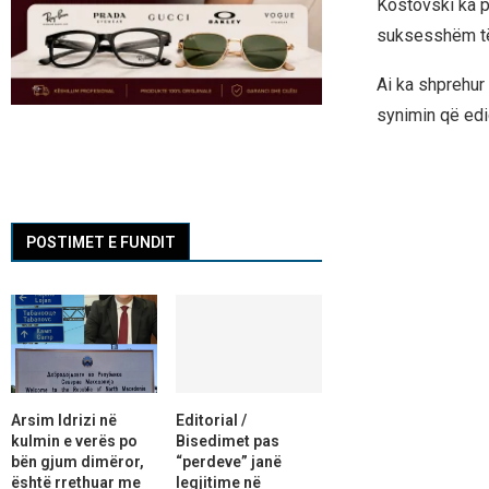
Kostovski ka p
suksesshëm të n
Ai ka shprehur 
synimin që edi
POSTIMET E FUNDIT
Arsim Idrizi në
Editorial /
kulmin e verës po
Bisedimet pas
bën gjum dimëror,
“perdeve” janë
është rrethuar me
legjitime në