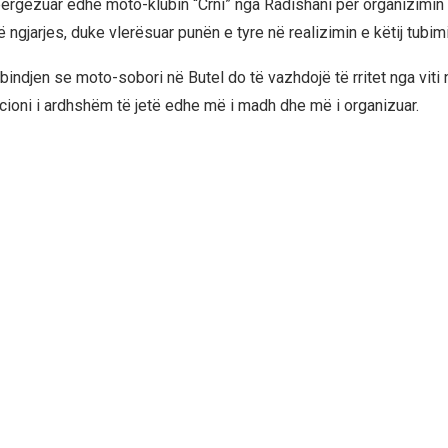
ërgëzuar edhe moto-klubin “Crni” nga Radishani për organizimin
gjarjes, duke vlerësuar punën e tyre në realizimin e këtij tubimi
bindjen se moto-sobori në Butel do të vazhdojë të rritet nga viti 
cioni i ardhshëm të jetë edhe më i madh dhe më i organizuar.