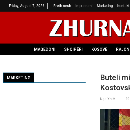
Friday, August 7, 2026
Rreth nesh
Impresumi
Marketing
Kontakt
MAQEDONI
SHQIPËRI
KOSOVË
RAJON 
Buteli mi
MARKETING
Kostovsk
Nga
Xh M
20