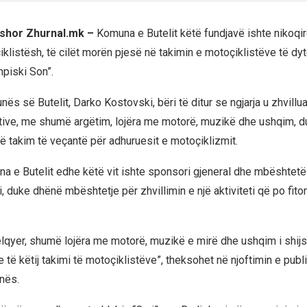
rshor Zhurnal.mk –
Komuna e Butelit këtë fundjavë ishte nikoqir
klistësh, të cilët morën pjesë në takimin e motoçiklistëve të dyt
mpiski Son”.
nës së Butelit, Darko Kostovski, bëri të ditur se ngjarja u zhvillua
ive, me shumë argëtim, lojëra me motorë, muzikë dhe ushqim, d
jë takim të veçantë për adhuruesit e motoçiklizmit.
una e Butelit edhe këtë vit ishte sponsori gjeneral dhe mbështetë
i, duke dhënë mbështetje për zhvillimin e një aktiviteti që po fito
ëlqyer, shumë lojëra me motorë, muzikë e mirë dhe ushqim i shij
 të këtij takimi të motoçiklistëve”, theksohet në njoftimin e publ
unës.