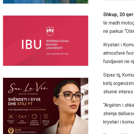
Shkup, 20 qe
të madh motoçi
në parkun “Oli
Kryetari i Komu
atmosferë fest
fundjavën në n
Sipas tij, Kom
këtij organizim
shumë interes.
“Argëtim i shk
shenja dalluese
kryetari i kom