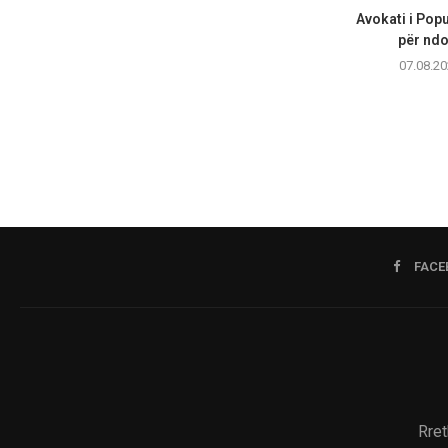
Avokati i Popu
për ndot
07.08.20
FACE
Rret