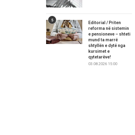
5
Editorial / Priten
reforma në sistemin
e pensioneve – shteti
mund ta marrë
shtyllën e dytë nga
kursimet e
qytetarëve!
03.08.2026 15:00