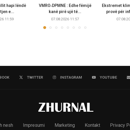
llit hapi lëndë
VMRO‑DPMNE : Edhe fëmijë
Ekstremet kli
jen e...
kanë pirë ujë të...
provë për in
26 11:59
07.08.2026 11:57
07.08.2
BOOK
TWITTER
INSTAGRAM
YOUTUBE
h nesh
Impresumi
Marketing
Kontakt
Privacy P