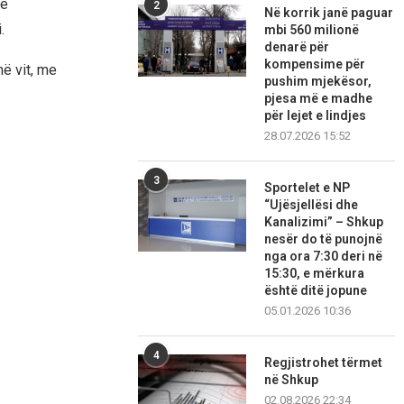
 e
2
Në korrik janë paguar
.
mbi 560 milionë
denarë për
kompensime për
në vit, me
pushim mjekësor,
pjesa më e madhe
për lejet e lindjes
28.07.2026 15:52
3
Sportelet e NP
“Ujësjellësi dhe
Kanalizimi” – Shkup
nesër do të punojnë
nga ora 7:30 deri në
15:30, e mërkura
është ditë jopune
05.01.2026 10:36
4
Regjistrohet tërmet
në Shkup
02.08.2026 22:34