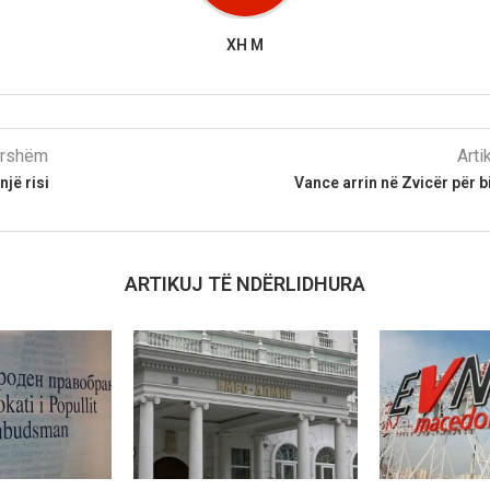
XH M
parshëm
Arti
një risi
Vance arrin në Zvicër për
ARTIKUJ TË NDËRLIDHURA