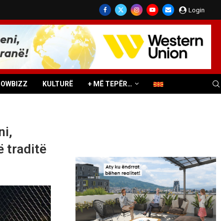
Login
HOWBIZZ
KULTURË
+ MË TEPËR…
ni,
 traditë