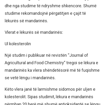
dhe nga studime të ndryshme shkencore. Shumë
studime rekomandojnë përgatitjen e çajit të
lëkurës së mandarinës.
Vlerat e lëkurës së mandarinës:
Ul kolesterolin
Një studim i publikuar në revistën “Journal of
Agricultural and Food Chemistry” tregoi se lëkura e
mandarinës ka vlera shëndetësorë më të fuqishme
se vetë lëngu i mandarinës.
Këto vlera janë të larmishme sidomos për uljen e
kolesterolit. Sipas studimit, lëkura e mandarinës
përmban 20 herë më shumë antioksidantë se lëngu