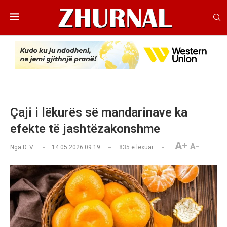
Çaji i lëkurës së mandarinave ka
efekte të jashtëzakonshme
A+
A-
Nga
D. V.
14.05.2026 09:19
835
e lexuar