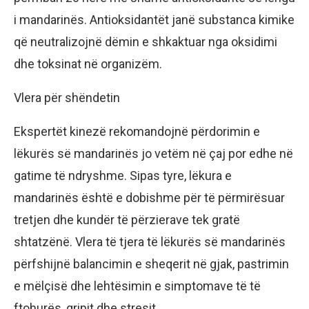
i mandarinës. Antioksidantët janë substanca kimike
që neutralizojnë dëmin e shkaktuar nga oksidimi
dhe toksinat në organizëm.
Vlera për shëndetin
Ekspertët kinezë rekomandojnë përdorimin e
lëkurës së mandarinës jo vetëm në çaj por edhe në
gatime të ndryshme. Sipas tyre, lëkura e
mandarinës është e dobishme për të përmirësuar
tretjen dhe kundër të përzierave tek gratë
shtatzënë. Vlera të tjera të lëkurës së mandarinës
përfshijnë balancimin e sheqerit në gjak, pastrimin
e mëlçisë dhe lehtësimin e simptomave të të
ftohurës, gripit dhe stresit.