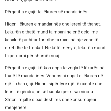
Përgatitja e çajit të lëkurës së mandarinës:
Hiqeni lëkurën e mandarinës dhe lëreni të thahet.
Lëkurën e thatë mund ta mbani në enë qelqi me
kapak të puthitur fort dhe ta ruani në një vend të
errët dhe të freskët. Në këtë mënyrë, lëkurën mund
ta përdorni për shumë muaj.
Përgatitja e çajit kërkon copa të vogla të lëkurës së
thatë të mandarinës. Vendosini copat e lëkurës në
një filxhan çaji. Hidhni sipër tyre ujë të nxehtë dhe
lërini të qëndrojnë së bashku për disa minuta.
Shtoni mjaltë sipas dëshirës dhe konsumojeni
menjëherë.