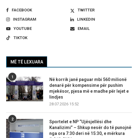
FACEBOOK
TWITTER
INSTAGRAM
LINKEDIN
YOUTUBE
EMAIL
TIKTOK
MË TË LEXUARA
1
Në korrik janë paguar mbi 560 milionë
denarë për kompensime për pushim
mjekësor, pjesa më e madhe për lejet e
lindjes
28.07.2026 15:52
2
Sportelet e NP “Ujësjellësi dhe
Kanalizimi” – Shkup nesër do të punojnë
nga ora 7:30 deri në 15:30, e mërkura