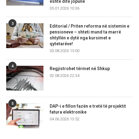
është ditë jopune
05.01.2026 10:36
3
Editorial / Priten reforma në sistemin e
pensioneve – shteti mund ta marrë
shtyllën e dytë nga kursimet e
qytetarëve!
03.08.2026 15:00
4
Regjistrohet tërmet në Shkup
02.08.2026 22:34
5
DAP-i e fillon fazën e tretë të projektit
fatura elektronike
04.06.2026 13:52