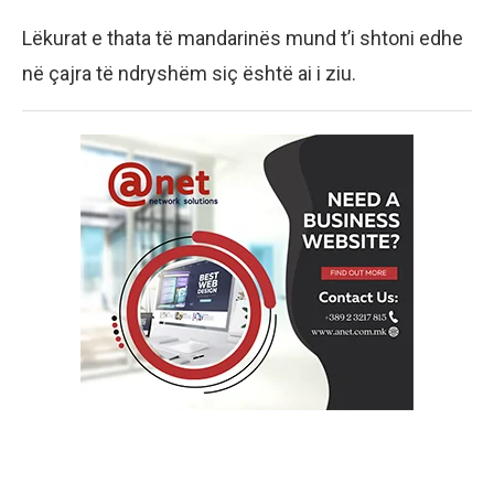
Lëkurat e thata të mandarinës mund t’i shtoni edhe
në çajra të ndryshëm siç është ai i ziu.