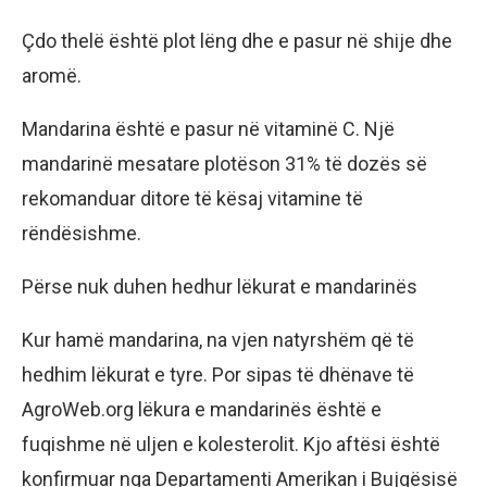
Çdo thelë është plot lëng dhe e pasur në shije dhe
aromë.
Mandarina është e pasur në vitaminë C. Një
mandarinë mesatare plotëson 31% të dozës së
rekomanduar ditore të kësaj vitamine të
rëndësishme.
Përse nuk duhen hedhur lëkurat e mandarinës
Kur hamë mandarina, na vjen natyrshëm që të
hedhim lëkurat e tyre. Por sipas të dhënave të
AgroWeb.org lëkura e mandarinës është e
fuqishme në uljen e kolesterolit. Kjo aftësi është
konfirmuar nga Departamenti Amerikan i Bujqësisë