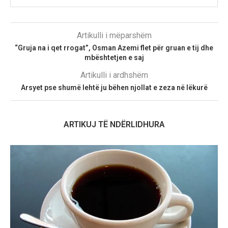
Artikulli i mëparshëm
“Gruja na i qet rrogat”, Osman Azemi flet për gruan e tij dhe
mbështetjen e saj
Artikulli i ardhshëm
Arsyet pse shumë lehtë ju bëhen njollat e zeza në lëkurë
ARTIKUJ TË NDËRLIDHURA