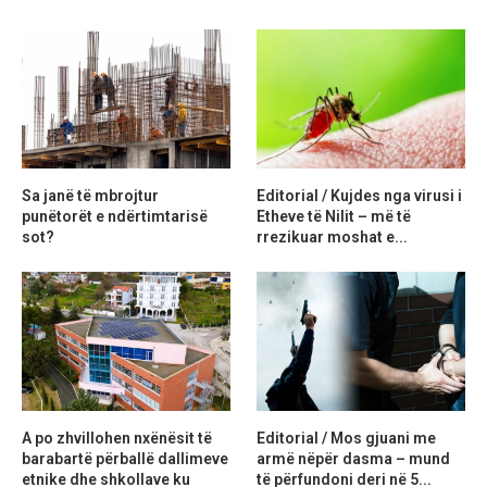
Sa janë të mbrojtur
Editorial / Kujdes nga virusi i
punëtorët e ndërtimtarisë
Etheve të Nilit – më të
sot?
rrezikuar moshat e...
A po zhvillohen nxënësit të
Editorial / Mos gjuani me
barabartë përballë dallimeve
armë nëpër dasma – mund
etnike dhe shkollave ku
të përfundoni deri në 5...