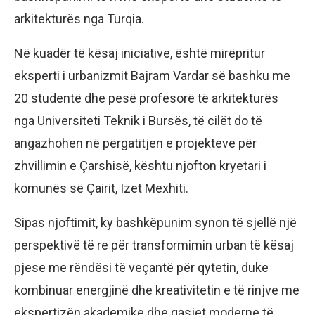
arkitekturës nga Turqia.
Në kuadër të kësaj iniciative, është mirëpritur
eksperti i urbanizmit Bajram Vardar së bashku me
20 studentë dhe pesë profesorë të arkitekturës
nga Universiteti Teknik i Bursës, të cilët do të
angazhohen në përgatitjen e projekteve për
zhvillimin e Çarshisë, kështu njofton kryetari i
komunës së Çairit, Izet Mexhiti.
Sipas njoftimit, ky bashkëpunim synon të sjellë një
perspektivë të re për transformimin urban të kësaj
pjese me rëndësi të veçantë për qytetin, duke
kombinuar energjinë dhe kreativitetin e të rinjve me
ekspertizën akademike dhe qasjet moderne të