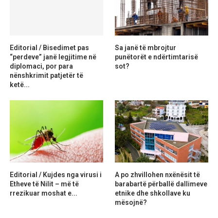
Editorial / Bisedimet pas
Sa janë të mbrojtur
“perdeve” janë legjitime në
punëtorët e ndërtimtarisë
diplomaci, por para
sot?
nënshkrimit patjetër të
ketë...
Editorial / Kujdes nga virusi i
A po zhvillohen nxënësit të
Etheve të Nilit – më të
barabartë përballë dallimeve
rrezikuar moshat e...
etnike dhe shkollave ku
mësojnë?