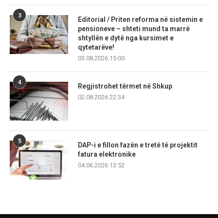
3
Editorial / Priten reforma në sistemin e
pensioneve – shteti mund ta marrë
shtyllën e dytë nga kursimet e
qytetarëve!
03.08.2026 15:00
4
Regjistrohet tërmet në Shkup
02.08.2026 22:34
5
DAP-i e fillon fazën e tretë të projektit
fatura elektronike
04.06.2026 13:52