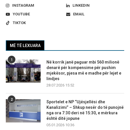
INSTAGRAM
LINKEDIN
YOUTUBE
EMAIL
TIKTOK
MË TË LEXUARA
1
Në korrik janë paguar mbi 560 milionë
denarë për kompensime për pushim
mjekësor, pjesa më e madhe për lejet e
lindjes
28.07.2026 15:52
2
Sportelet e NP “Ujësjellësi dhe
Kanalizimi” – Shkup nesër do të punojnë
nga ora 7:30 deri në 15:30, e mërkura
është ditë jopune
05.01.2026 10:36