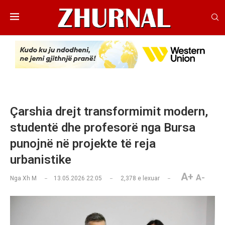
Çarshia drejt transformimit modern,
studentë dhe profesorë nga Bursa
punojnë në projekte të reja
urbanistike
A+
A-
Nga
Xh M
13.05.2026 22:05
2,378
e lexuar