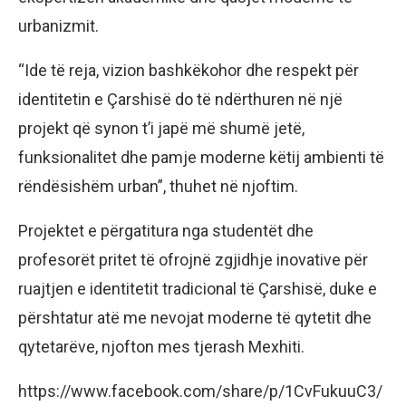
urbanizmit.
“Ide të reja, vizion bashkëkohor dhe respekt për
identitetin e Çarshisë do të ndërthuren në një
projekt që synon t’i japë më shumë jetë,
funksionalitet dhe pamje moderne këtij ambienti të
rëndësishëm urban”, thuhet në njoftim.
Projektet e përgatitura nga studentët dhe
profesorët pritet të ofrojnë zgjidhje inovative për
ruajtjen e identitetit tradicional të Çarshisë, duke e
përshtatur atë me nevojat moderne të qytetit dhe
qytetarëve, njofton mes tjerash Mexhiti.
https://www.facebook.com/share/p/1CvFukuuC3/