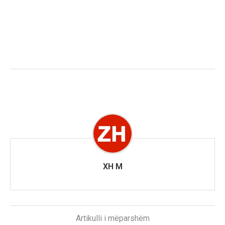
XH M
Artikulli i mëparshëm