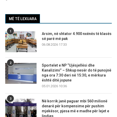
MË TË LEXUARA
1
Arsim, në shtator 4.900 nxënës të klasës
së parë më pak
06.08.2026 17:33
2
Sportelet e NP “Ujësjellësi dhe
Kanalizimi” – Shkup nesër do të punojnë
nga ora 7:30 deri në 15:30, e mërkura
është ditë jopune
05.01.2026 10:36
3
Në korrik janë paguar mbi 560 milionë
denarë për kompensime për pushim
mjekësor, pjesa më e madhe për lejet e
lindjes