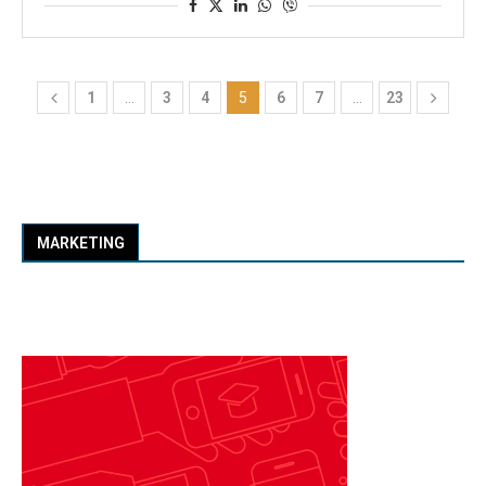
1
…
3
4
5
6
7
…
23
MARKETING