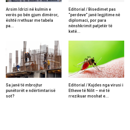
Arsim Idrizi në kulmin e
Editorial / Bisedimet pas
verës po bën gjum dimëror,
“perdeve” janë legjitime në
është rrethuar me tabela
diplomaci, por para
pa...
nënshkrimit patjetër të
ketë...
Sa janë të mbrojtur
Editorial / Kujdes nga virusi i
punëtorët e ndërtimtarisë
Etheve të Nilit – më të
sot?
rrezikuar moshat e...