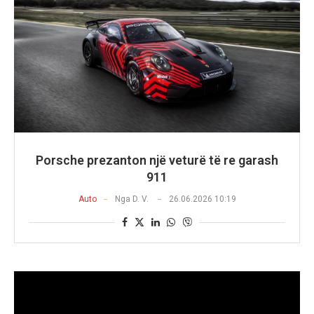
Porsche prezanton një veturë të re garash
911
Auto
Nga
D. V.
26.06.2026 10:19