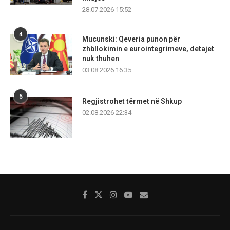
28.07.2026 15:52
4
Mucunski: Qeveria punon për
zhbllokimin e eurointegrimeve, detajet
nuk thuhen
03.08.2026 16:35
5
Regjistrohet tërmet në Shkup
02.08.2026 22:34