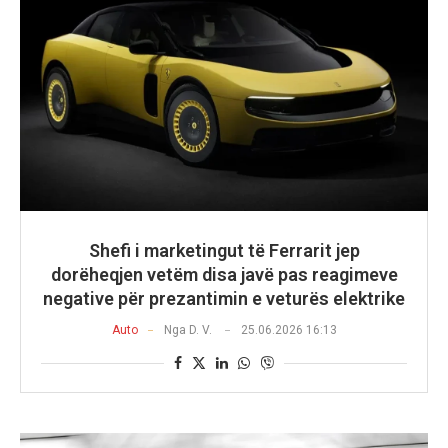
Shefi i marketingut të Ferrarit jep
dorëheqjen vetëm disa javë pas reagimeve
negative për prezantimin e veturës elektrike
Auto
Nga
D. V.
25.06.2026 16:13