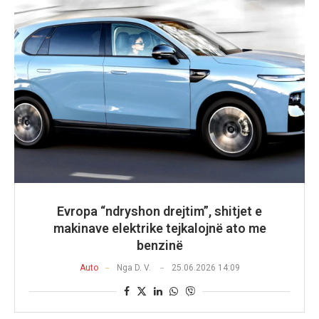
Evropa “ndryshon drejtim”, shitjet e
makinave elektrike tejkalojnë ato me
benzinë
Auto
Nga
D. V.
25.06.2026 14:09