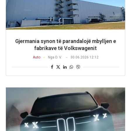
Gjermania synon të parandalojë mbylljen e
fabrikave të Volkswagenit
Auto
Nga
D. V.
30.06.2026 12:12