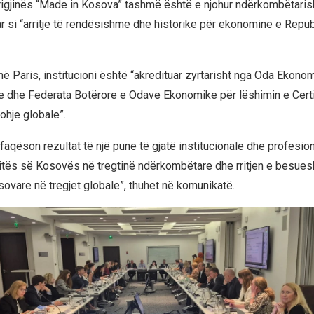
Origjinës “Made in Kosova” tashmë është e njohur ndërkombëtarisht
ar si “arritje të rëndësishme dhe historike për ekonominë e Repu
në Paris, institucioni është “akredituar zyrtarisht nga Oda Ekono
dhe Federata Botërore e Odave Ekonomike për lëshimin e Certi
ohje globale”.
faqëson rezultat të një pune të gjatë institucionale dhe profesio
itës së Kosovës në tregtinë ndërkombëtare dhe rritjen e besue
ovare në tregjet globale”, thuhet në komunikatë.