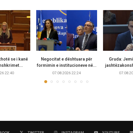
thotë se i kanë
Negocitat e dështuara për
Gruda: Jemi 
nshkrimet...
formimin e institucioneve në...
jashtëzakonsh
26 22:40
07.08.2026 22:24
07.08.2
BOOK
TWITTER
INSTAGRAM
YOUTUBE