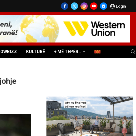
Login
HOWBIZZ
KULTURË
+ MË TEPËR…
johje