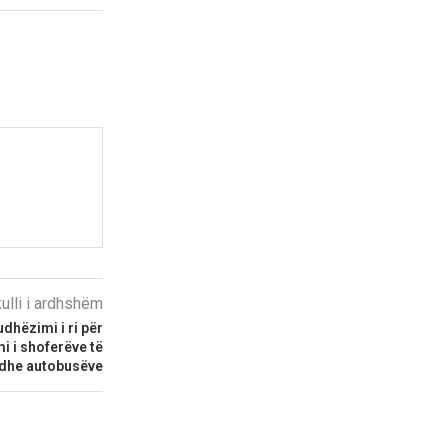
kulli i ardhshëm
udhëzimi i ri për
i i shoferëve të
dhe autobusëve