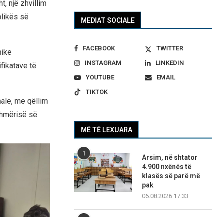
, një zhvillim
blikës së
MEDIAT SOCIALE
FACEBOOK
TWITTER
mike
INSTAGRAM
LINKEDIN
fikatave të
YOUTUBE
EMAIL
TIKTOK
nale, me qëllim
shmërisë së
MË TË LEXUARA
1
Arsim, në shtator
4.900 nxënës të
klasës së parë më
pak
06.08.2026 17:33