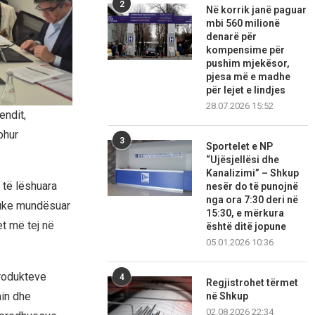
2
Në korrik janë paguar
mbi 560 milionë
denarë për
kompensime për
pushim mjekësor,
pjesa më e madhe
për lejet e lindjes
28.07.2026 15:52
endit,
ohur
3
Sportelet e NP
“Ujësjellësi dhe
Kanalizimi” – Shkup
 të lëshuara
nesër do të punojnë
nga ora 7:30 deri në
duke mundësuar
15:30, e mërkura
t më tej në
është ditë jopune
05.01.2026 10:36
produkteve
4
Regjistrohet tërmet
min dhe
në Shkup
02.08.2026 22:34