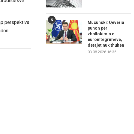
ë prodhuesve
5
ap perspektiva
Mucunski: Qeveria
punon për
ndon
zhbllokimin e
eurointegrimeve,
detajet nuk thuhen
03.08.2026 16:35