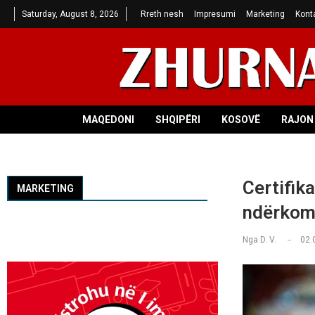
Saturday, August 8, 2026
Rreth nesh
Impresumi
Marketing
Kont
MAQEDONI
SHQIPËRI
KOSOVË
RAJON 
Certifik
MARKETING
ndërkom
Nga
D. V.
02.