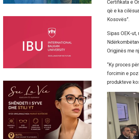
Certifikata e 
që e ka cilësu
Kosovës”.
Sipas OEK-ut, 
Ndërkombëtare 
Origjinës me nj
“Ky proces për
forcimin e poz
produkteve kos