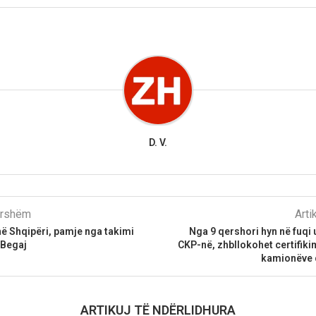
D. V.
parshëm
Arti
ë Shqipëri, pamje nga takimi
Nga 9 qershori hyn në fuqi 
 Begaj
CKP-në, zhbllokohet certifikim
kamionëve 
ARTIKUJ TË NDËRLIDHURA