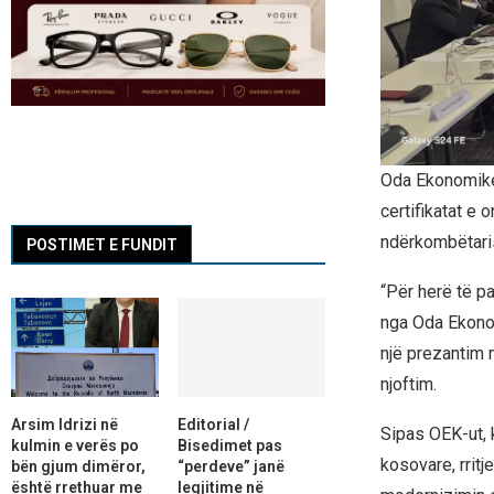
Oda Ekonomike 
certifikatat e 
ndërkombëtari
POSTIMET E FUNDIT
“Për herë të pa
nga Oda Ekono
një prezantim 
njoftim.
Arsim Idrizi në
Editorial /
Sipas OEK-ut, k
kulmin e verës po
Bisedimet pas
kosovare, rritj
bën gjum dimëror,
“perdeve” janë
është rrethuar me
legjitime në