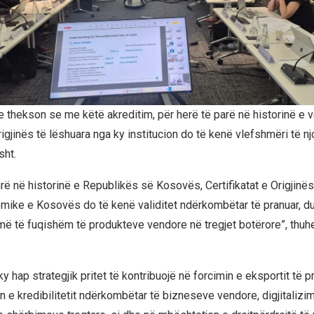
thekson se me këtë akreditim, për herë të parë në historinë e v
origjinës të lëshuara nga ky institucion do të kenë vlefshmëri të nj
sht.
rë në historinë e Republikës së Kosovës, Certifikatat e Origjinës
mike e Kosovës do të kenë validitet ndërkombëtar të pranuar, 
më të fuqishëm të produkteve vendore në tregjet botërore”, thuhe
y hap strategjik pritet të kontribuojë në forcimin e eksportit të 
en e kredibilitetit ndërkombëtar të bizneseve vendore, digjitalizi