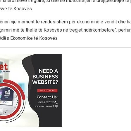
 shërbimeve tregtare, si dhe në mbështetjen e drejtpërdrejtë t
sve të Kosovës.
hënon një moment të rëndësishëm për ekonominë e vendit dhe h
tegrimin më të thellë të Kosovës në tregjet ndërkombëtare”, përfu
Odës Ekonomike të Kosovës.