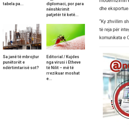
modernizimin e
tabela pa...
diplomaci, por para
dhe eksportue
nënshkrimit
patjetër të ketë...
“Ky zhvillim s
të reja për in
komunikata e 
Sa janë të mbrojtur
Editorial / Kujdes
punëtorët e
nga virusi i Etheve
ndërtimtarisë sot?
të Nilit – më të
rrezikuar moshat
e...