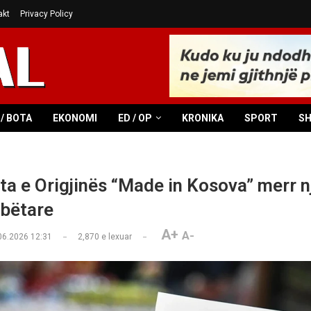
akt
Privacy Policy
/ BOTA
EKONOMI
ED / OP
KRONIKA
SPORT
S
ata e Origjinës “Made in Kosova” merr n
bëtare
A+
A-
06.2026 12:31
2,870
e lexuar