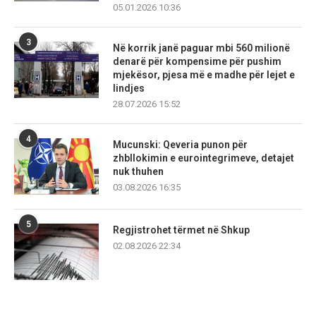
05.01.2026 10:36
3
Në korrik janë paguar mbi 560 milionë
denarë për kompensime për pushim
mjekësor, pjesa më e madhe për lejet e
lindjes
28.07.2026 15:52
4
Mucunski: Qeveria punon për
zhbllokimin e eurointegrimeve, detajet
nuk thuhen
03.08.2026 16:35
5
Regjistrohet tërmet në Shkup
02.08.2026 22:34