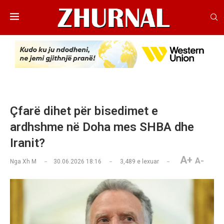
Çfarë dihet për bisedimet e
ardhshme në Doha mes SHBA dhe
Iranit?
A+
A-
Nga
Xh M
30.06.2026 18:16
3,489
e lexuar