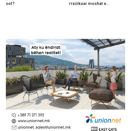
sot?
rrezikuar moshat e...