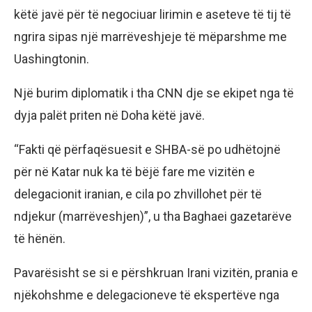
këtë javë për të negociuar lirimin e aseteve të tij të
ngrira sipas një marrëveshjeje të mëparshme me
Uashingtonin.
Një burim diplomatik i tha CNN dje se ekipet nga të
dyja palët priten në Doha këtë javë.
“Fakti që përfaqësuesit e SHBA-së po udhëtojnë
për në Katar nuk ka të bëjë fare me vizitën e
delegacionit iranian, e cila po zhvillohet për të
ndjekur (marrëveshjen)”, u tha Baghaei gazetarëve
të hënën.
Pavarësisht se si e përshkruan Irani vizitën, prania e
njëkohshme e delegacioneve të ekspertëve nga