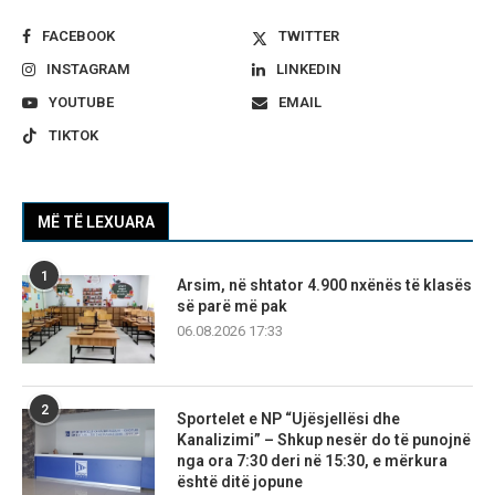
FACEBOOK
TWITTER
INSTAGRAM
LINKEDIN
YOUTUBE
EMAIL
TIKTOK
MË TË LEXUARA
1
Arsim, në shtator 4.900 nxënës të klasës
së parë më pak
06.08.2026 17:33
2
Sportelet e NP “Ujësjellësi dhe
Kanalizimi” – Shkup nesër do të punojnë
nga ora 7:30 deri në 15:30, e mërkura
është ditë jopune