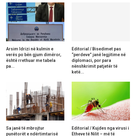
Arsim Idrizi në kulmin e
Editorial / Bisedimet pas
verës po bën gjum dimëror,
“perdeve” janë legjitime në
është rrethuar me tabela
diplomaci, por para
pa...
nënshkrimit patjetër të
ketë...
Sa janë të mbrojtur
Editorial / Kujdes nga virusi i
punëtorët e ndërtimtarisë
Etheve të Nilit – më të