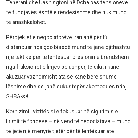
Teherani dhe Uashingtoni në Doha pas tensioneve
të fundjavës është e rëndësishme dhe nuk mund
të anashkalohet.
Përpjekjet e negociatorëve iranianë për t’u
distancuar nga çdo bisedë mund të jenë gjithashtu
një taktikë për të lehtësuar presionin e brendshëm
nga fraksionet e linjës së ashpër, të cilat i kanë
akuzuar vazhdimisht ata se kanë bërë shumë
lëshime dhe se janë dukur tepër akomodues ndaj
SHBA-së.
Kornizimi i vizitës si e fokusuar në sigurimin e
lirimit të fondeve – në vend të negociatave – mund
të jetë një mënyrë tjetër për të lehtësuar atë