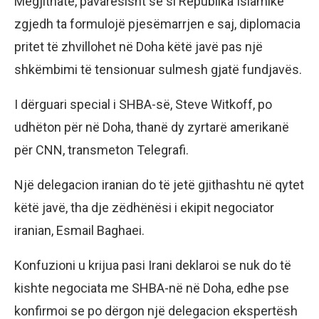
Megjithatë, pavarësisht se si Republika Islamike
zgjedh ta formulojë pjesëmarrjen e saj, diplomacia
pritet të zhvillohet në Doha këtë javë pas një
shkëmbimi të tensionuar sulmesh gjatë fundjavës.
I dërguari special i SHBA-së, Steve Witkoff, po
udhëton për në Doha, thanë dy zyrtarë amerikanë
për CNN, transmeton Telegrafi.
Një delegacion iranian do të jetë gjithashtu në qytet
këtë javë, tha dje zëdhënësi i ekipit negociator
iranian, Esmail Baghaei.
Konfuzioni u krijua pasi Irani deklaroi se nuk do të
kishte negociata me SHBA-në në Doha, edhe pse
konfirmoi se po dërgon një delegacion ekspertësh