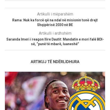
Artikulli i mëparshëm
Rama: Nuk ka forcë që na ndal në misionin tonë drejt
Shqipërisë 2030 në BE
Artikulli i ardhshëm
Saranda Imeri i reagon Ilire Dautit: Mandatin e mori falë BDI-
së, “punë të mbarë, luaneshë”
ARTIKUJ TË NDËRLIDHURA