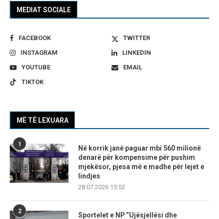
MEDIAT SOCIALE
FACEBOOK
TWITTER
INSTAGRAM
LINKEDIN
YOUTUBE
EMAIL
TIKTOK
MË TË LEXUARA
1
Në korrik janë paguar mbi 560 milionë
denarë për kompensime për pushim
mjekësor, pjesa më e madhe për lejet e
lindjes
28.07.2026 15:52
2
Sportelet e NP “Ujësjellësi dhe