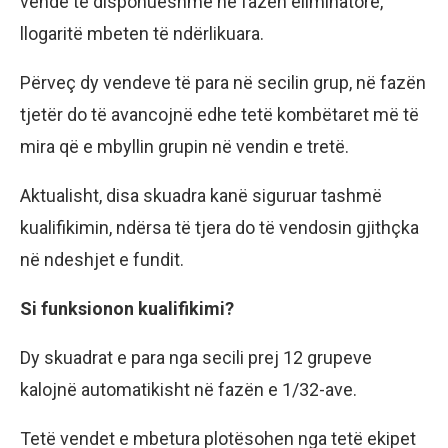
vende të disponueshme në fazën eliminatore,
llogaritë mbeten të ndërlikuara.
Përveç dy vendeve të para në secilin grup, në fazën
tjetër do të avancojnë edhe tetë kombëtaret më të
mira që e mbyllin grupin në vendin e tretë.
Aktualisht, disa skuadra kanë siguruar tashmë
kualifikimin, ndërsa të tjera do të vendosin gjithçka
në ndeshjet e fundit.
Si funksionon kualifikimi?
Dy skuadrat e para nga secili prej 12 grupeve
kalojnë automatikisht në fazën e 1/32-ave.
Tetë vendet e mbetura plotësohen nga tetë ekipet