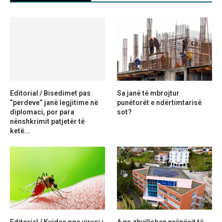
Editorial / Bisedimet pas
Sa janë të mbrojtur
“perdeve” janë legjitime në
punëtorët e ndërtimtarisë
diplomaci, por para
sot?
nënshkrimit patjetër të
ketë...