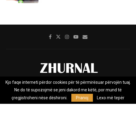
Kjo faqe interneti përdor cookies për të përmirësuar përvojën tuaj.
Rreth nesh
Impresumi
Marketing
Kontakt
Ne do të supozojmë se jeni dakord me këtë, por mund të
Privacy Policy
çregjistroheni nëse dëshironi.
Pranoj
Lexo më tepër
Zhurnal.mk është Agjenci e Lajmeve e pavarur, e themeluar në vitin
2009, që e mbulon Maqedoninë, Kosovën, Shqipërinë edhe lajmet
nga bota.
@2026 - All Right Reserved. Designed and Developed by
Anet.Com.Mk