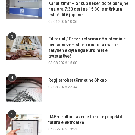
Kanalizimi” – Shkup nesër do të punojnë
nga ora 7:30 deri në 15:30, e mërkura
është ditë jopune
05.01.2026 10:36
3
Editorial / Priten reforma në sistemin e
pensioneve – shteti mund ta marrë
shtyllën e dytë nga kursimet e
qytetarëve!
03.08.2026 15:00
4
Regjistrohet tërmet në Shkup
02.08.2026 22:34
5
DAP-i e fillon fazën e tretë të projektit
fatura elektronike
04.06.2026 13:52