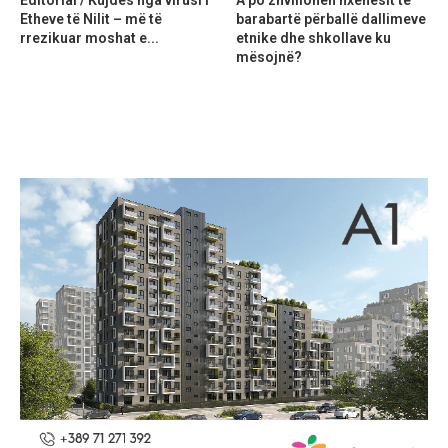
Editorial / Kujdes nga virusi i
A po zhvillohen nxënësit të
Etheve të Nilit – më të
barabartë përballë dallimeve
rrezikuar moshat e...
etnike dhe shkollave ku
mësojnë?