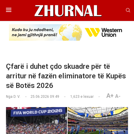
Çfarë i duhet çdo skuadre për të
arritur në fazën eliminatore të Kupës
së Botës 2026
A+
A-
Nga
D. V.
25.06.2026 09:49
1,623
e lexuar