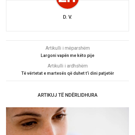
D. V.
Artikulli i mëparshëm
Largoni vapën me këto pije
Artikulli i ardhshëm
Të vërtetat e martesës që duhet t’i dini patjetër
ARTIKUJ TË NDËRLIDHURA