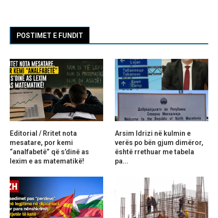
POSTIMET E FUNDIT
Editorial / Rritet nota
Arsim Idrizi në kulmin e
mesatare, por kemi
verës po bën gjum dimëror,
“analfabetë” që s’dinë as
është rrethuar me tabela
lexim e as matematikë!
pa...