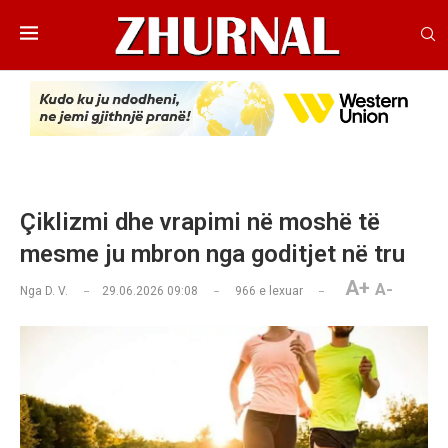
Çiklizmi dhe vrapimi në moshë të
mesme ju mbron nga goditjet në tru
A+
A-
Nga
D. V.
29.06.2026 09:08
966
e lexuar