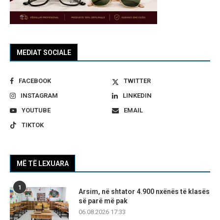
MEDIAT SOCIALE
FACEBOOK
TWITTER
INSTAGRAM
LINKEDIN
YOUTUBE
EMAIL
TIKTOK
MË TË LEXUARA
1
Arsim, në shtator 4.900 nxënës të klasës
së parë më pak
06.08.2026 17:33