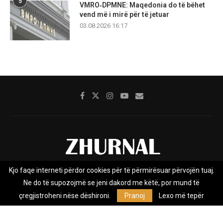
5
VMRO‑DPMNE: Maqedonia do të bëhet
vend më i mirë për të jetuar
03.08.2026 16:17
Kjo faqe interneti përdor cookies për të përmirësuar përvojën tuaj.
Rreth nesh
Impresumi
Marketing
Kontakt
Ne do të supozojmë se jeni dakord me këtë, por mund të
Privacy Policy
çregjistroheni nëse dëshironi.
Pranoj
Lexo më tepër
Zhurnal.mk është Agjenci e Lajmeve e pavarur, e themeluar në vitin
2009, që e mbulon Maqedoninë, Kosovën, Shqipërinë edhe lajmet