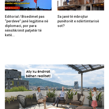
Editorial / Bisedimet pas
Sa janë të mbrojtur
“perdeve” janë legjitime në
punëtorët e ndërtimtarisë
diplomaci, por para
sot?
nënshkrimit patjetër të
ketë...