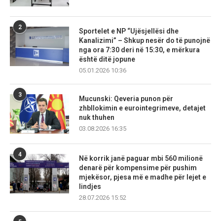
2
Sportelet e NP “Ujësjellësi dhe
Kanalizimi” – Shkup nesër do të punojnë
nga ora 7:30 deri në 15:30, e mërkura
është ditë jopune
05.01.2026 10:36
3
Mucunski: Qeveria punon për
zhbllokimin e eurointegrimeve, detajet
nuk thuhen
03.08.2026 16:35
4
Në korrik janë paguar mbi 560 milionë
denarë për kompensime për pushim
mjekësor, pjesa më e madhe për lejet e
lindjes
28.07.2026 15:52