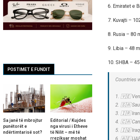
6. Emiratet e 
7. Kuvajti – 10
8. Rusia – 80 m
9. Libia – 48 m
10. SHBA – 45
POSTIMET E FUNDIT
Countries w
1. 🇻🇪 Ven
2. 🇸🇦 Sau
3. 🇮🇷 Ira
Sa janë të mbrojtur
Editorial / Kujdes
4. 🇨🇦 Can
punëtorët e
nga virusi i Etheve
5. 🇮🇶 Ira
ndërtimtarisë sot?
të Nilit – më të
rrezikuar moshat
6. 🇦🇪 UAE