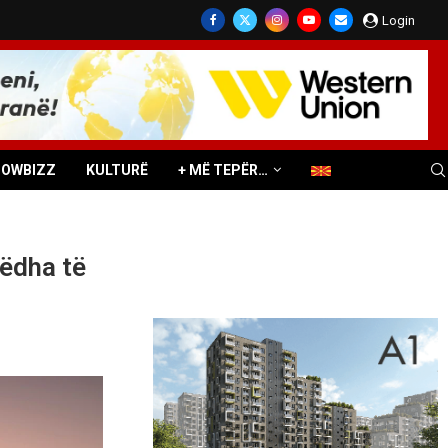
Login
HOWBIZZ
KULTURË
+ MË TEPËR…
mëdha të