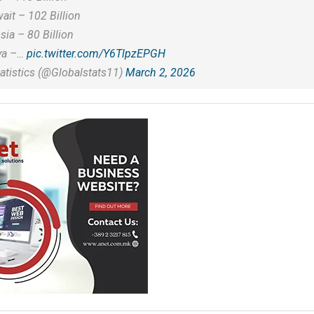
ait – 102 Billion
sia – 80 Billion
bya –…
pic.twitter.com/Y6TlpzEPGH
atistics (@Globalstats11)
March 2, 2026