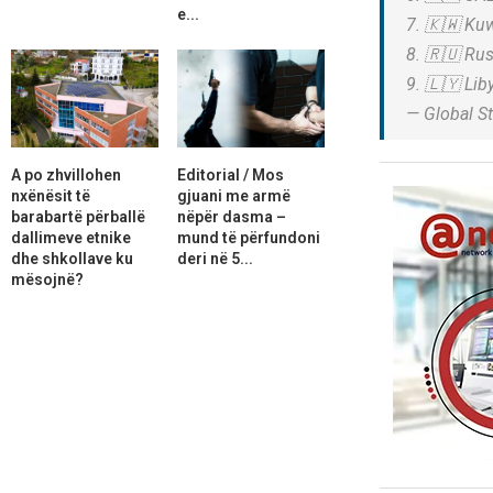
e...
7. 🇰🇼 Kuw
8. 🇷🇺 Rus
9. 🇱🇾 Li
— Global St
A po zhvillohen
Editorial / Mos
nxënësit të
gjuani me armë
barabartë përballë
nëpër dasma –
dallimeve etnike
mund të përfundoni
dhe shkollave ku
deri në 5...
mësojnë?