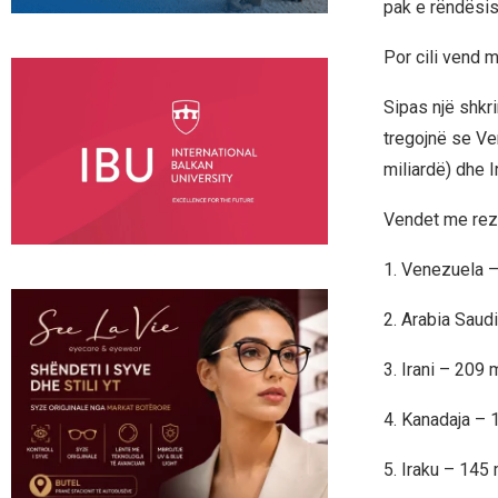
pak e rëndësis
Por cili vend 
Sipas një shkr
tregojnë se Ve
miliardë) dhe I
Vendet me rez
1. Venezuela –
2. Arabia Saud
3. Irani – 209 
4. Kanadaja – 
5. Iraku – 145 