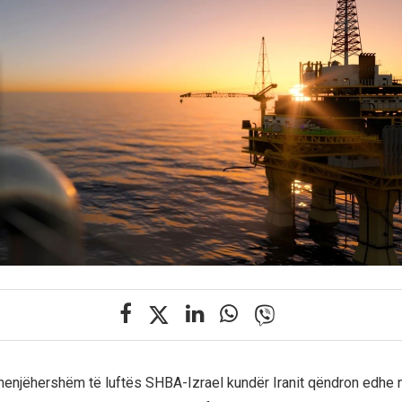
enjëhershëm të luftës SHBA-Izrael kundër Iranit qëndron edhe nj