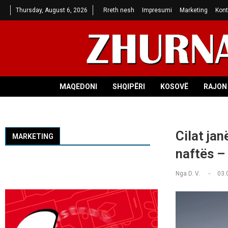
Thursday, August 6, 2026
Rreth nesh
Impresumi
Marketing
Kont
MAQEDONI
SHQIPËRI
KOSOVË
RAJON 
Cilat ja
MARKETING
naftës – 
Nga
D. V.
03.