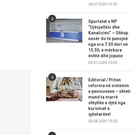
28.07.2026 15:52
2
Sportelet e NP
“Ujësjellësi dhe
Kanalizimi” – Shkup
nesër do të punojnë
nga ora 7:30 deri në
15:30, e mërkura
është ditë jopune
05.01.2026 10:36
3
Editorial / Priten
reforma në sistemin
e pensioneve – shteti
mund ta marrë
shtyllën e dytë nga
kursimet e
qytetarëve!
03.08.2026 15:00