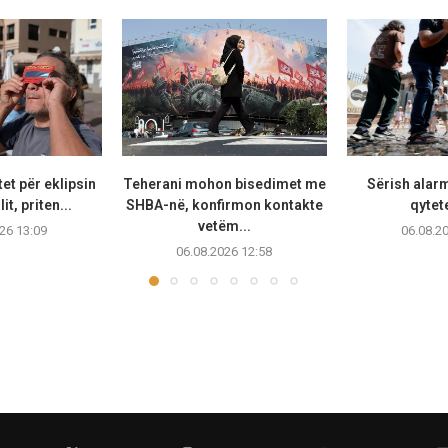
et për eklipsin
Teherani mohon bisedimet me
Sërish alarm
lit, priten...
SHBA-në, konfirmon kontakte
qytete
vetëm...
26 13:09
06.08.2
06.08.2026 12:58