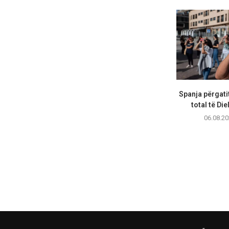
Spanja përgatit
total të Diel
06.08.20