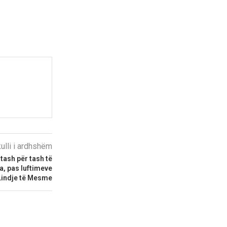
kulli i ardhshëm
 tash për tash të
a, pas luftimeve
Lindje të Mesme