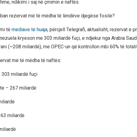
hme, ndikimi i saj në çmimin e naftës.
mban rezervat më të mëdha të lëndëve djegëse fosile?
imi të
mediave të huaja
, përcjell Telegrafi, aktualisht, rezervat e 
nezuela kryeson me 303 miliardë fuçi, e ndjekur nga Arabia Saud
rani (~208 miliardë), me OPEC-un që kontrollon mbi 60% të totalit
ervat më të mëdha të naftës:
 303 miliardë fuçi
ite – 267 miliardë
miliardë
163 miliardë
miliardë