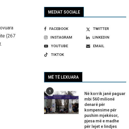
MEDIAT SOCIALE
provuara
FACEBOOK
TWITTER
ite (267
INSTAGRAM
LINKEDIN
.
YOUTUBE
EMAIL
TIKTOK
MË TË LEXUARA
1
Në korrik janë paguar
mbi 560 milionë
denarë për
kompensime për
pushim mjekësor,
pjesa më e madhe
për lejet e lindjes