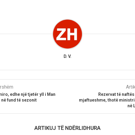
D. V.
parshëm
Arti
ro, edhe një tjetër yll i Man
Rezervat të naftës
 në fund të sezonit
mjaftueshme, thotë ministri
në 
ARTIKUJ TË NDËRLIDHURA