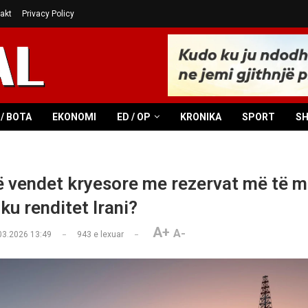
akt
Privacy Policy
/ BOTA
EKONOMI
ED / OP
KRONIKA
SPORT
S
në vendet kryesore me rezervat më të 
ku renditet Irani?
A+
A-
03.2026 13:49
943
e lexuar