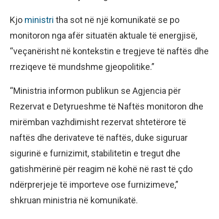
Kjo
ministri
tha sot në një komunikatë se po
monitoron nga afër situatën aktuale të energjisë,
“veçanërisht në kontekstin e tregjeve të naftës dhe
rreziqeve të mundshme gjeopolitike.”
“Ministria informon publikun se Agjencia për
Rezervat e Detyrueshme të Naftës monitoron dhe
mirëmban vazhdimisht rezervat shtetërore të
naftës dhe derivateve të naftës, duke siguruar
sigurinë e furnizimit, stabilitetin e tregut dhe
gatishmërinë për reagim në kohë në rast të çdo
ndërprerjeje të importeve ose furnizimeve,”
shkruan ministria në komunikatë.