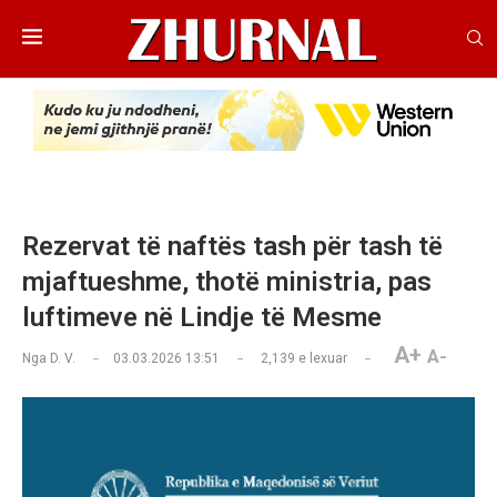
Rezervat të naftës tash për tash të
mjaftueshme, thotë ministria, pas
luftimeve në Lindje të Mesme
A+
A-
Nga
D. V.
03.03.2026 13:51
2,139
e lexuar