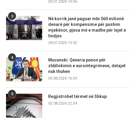
05.01.2026 10:36
3
Në korrik janë paguar mbi 560 milionë
denarë për kompensime për pushim
mjekësor, pjesa më e madhe për lejet e
lindjes
28.07.2026 15:52
4
Mucunski: Qeveria punon për
zhbllokimin e eurointegrimeve, detajet
nuk thuhen
03.08.2026 16:35
5
Regjistrohet tërmet në Shkup
02.08.2026 22:34