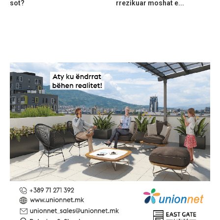
sot?
rrezikuar moshat e...