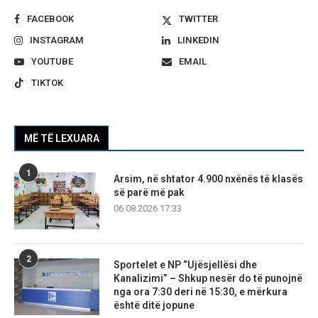
FACEBOOK
TWITTER
INSTAGRAM
LINKEDIN
YOUTUBE
EMAIL
TIKTOK
MË TË LEXUARA
1
Arsim, në shtator 4.900 nxënës të klasës
së parë më pak
06.08.2026 17:33
2
Sportelet e NP “Ujësjellësi dhe
Kanalizimi” – Shkup nesër do të punojnë
nga ora 7:30 deri në 15:30, e mërkura
është ditë jopune