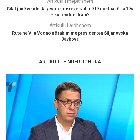
Artikulli i mëparshëm
Cilat janë vendet kryesore me rezervat më të mëdha të naftës
– ku renditet Irani?
Artikulli i ardhshëm
Rute në Vila Vodno në takim me presidenten Siljanovska
Davkova
ARTIKUJ TË NDËRLIDHURA