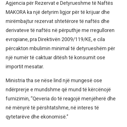
Agjencia për Rezervat e Detyrueshme të Naftës
MAKORA ka një detyrim ligjor për të krijuar dhe
mirëmbajtur rezervat shtetërore të naftës dhe
derivateve të naftës në përputhje me rregulloren
evropiane, pra Direktivën 2009/119/KE, e cila
përcakton mbulimin minimal të detyrueshëm për
një numër të caktuar ditësh të konsumit ose
importit mesatar.
Ministria tha se nëse lind një mungesë ose
ndërprerje e mundshme që mund të kërcënojë
furnizimin, “Qeveria do të reagojë menjëherë dhe
në mënyrë të përshtatshme, në interes të
qytetarëve dhe ekonomisë.”