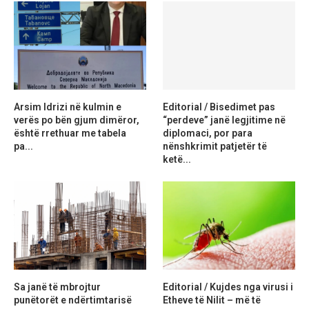
Arsim Idrizi në kulmin e
Editorial / Bisedimet pas
verës po bën gjum dimëror,
“perdeve” janë legjitime në
është rrethuar me tabela
diplomaci, por para
pa...
nënshkrimit patjetër të
ketë...
Sa janë të mbrojtur
Editorial / Kujdes nga virusi i
punëtorët e ndërtimtarisë
Etheve të Nilit – më të