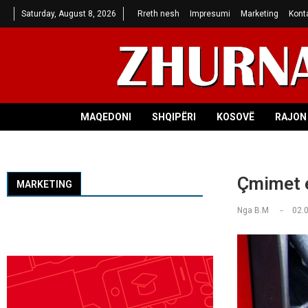
Saturday, August 8, 2026
Rreth nesh
Impresumi
Marketing
Kont
MAQEDONI
SHQIPËRI
KOSOVË
RAJON 
Çmimet e
MARKETING
Nga
B.M
02.