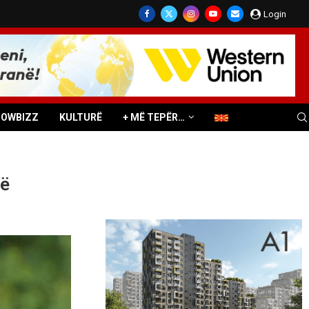
Login
HOWBIZZ
KULTURË
+ MË TEPËR…
rë