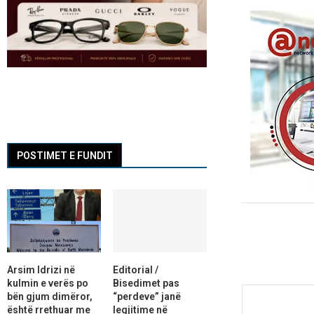
POSTIMET E FUNDIT
Arsim Idrizi në
Editorial /
kulmin e verës po
Bisedimet pas
bën gjum dimëror,
“perdeve” janë
është rrethuar me
legjitime në