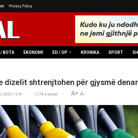
akt
Privacy Policy
/ BOTA
EKONOMI
ED / OP
KRONIKA
SPORT
S
 dizelit shtrenjtohen për gjysmë dena
A+
A-
02.2026 13:41
1,778
e lexuar