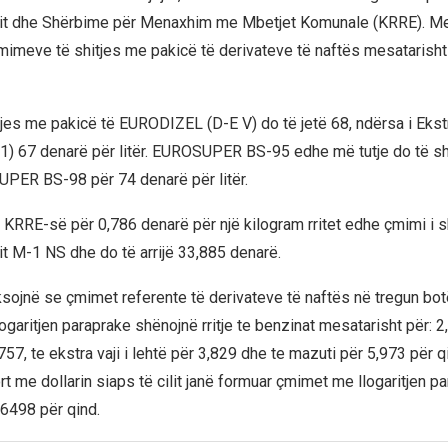
jit dhe Shërbime për Menaxhim me Mbetjet Komunale (KRRE). M
 çmimeve të shitjes me pakicë të derivateve të naftës mesatarisht
itjes me pakicë të EURODIZEL (D-E V) do të jetë 68, ndërsa i Ekstra
-1) 67 denarë për litër. EUROSUPER BS-95 edhe më tutje do të shi
PER BS-98 për 74 denarë për litër.
KRRE-së për 0,786 denarë për një kilogram rritet edhe çmimi i s
it M-1 NS dhe do të arrijë 33,885 denarë.
ojnë se çmimet referente të derivateve të naftës në tregun bot
garitjen paraprake shënojnë rritje te benzinat mesatarisht për: 2
,757, te ekstra vaji i lehtë për 3,829 dhe te mazuti për 5,973 për qi
rt me dollarin siaps të cilit janë formuar çmimet me llogaritjen p
,6498 për qind.