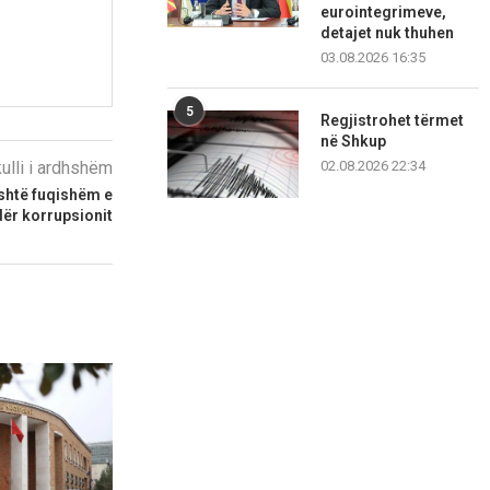
eurointegrimeve,
detajet nuk thuhen
03.08.2026 16:35
5
Regjistrohet tërmet
në Shkup
kulli i ardhshëm
02.08.2026 22:34
është fuqishëm e
dër korrupsionit