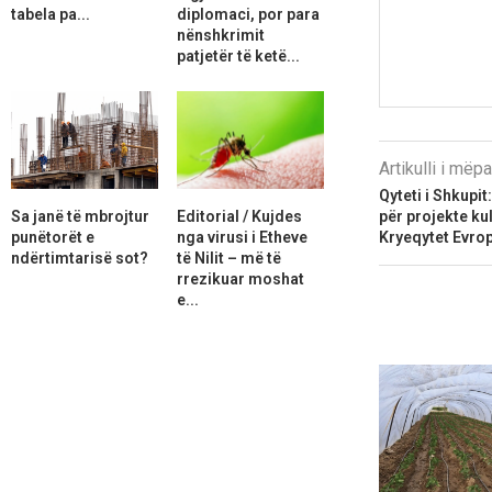
tabela pa...
diplomaci, por para
nënshkrimit
patjetër të ketë...
Artikulli i më
Qyteti i Shkupit
Sa janë të mbrojtur
Editorial / Kujdes
për projekte ku
punëtorët e
nga virusi i Etheve
Kryeqytet Evrop
ndërtimtarisë sot?
të Nilit – më të
rrezikuar moshat
e...