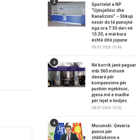
2
Sportelet e NP
“Ujësjellësi dhe
Kanalizimi” – Shkup
nesër do të punojnë
nga ora 7:30 deri në
15:30, e mërkura
është ditë jopune
05.01.2026 10:36
3
Në korrik janë paguar
mbi 560 milionë
denarë për
kompensime për
pushim mjekësor,
pjesa më e madhe
për lejet e lindjes
28.07.2026 15:52
4
Mucunski: Qeveria
punon për
zhbllokimin e