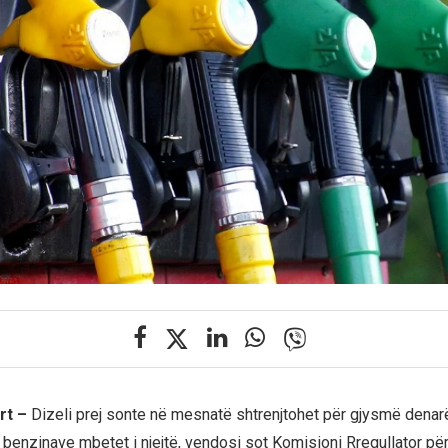
rt –
Dizeli prej sonte në mesnatë shtrenjtohet për gjysmë denarë 
 benzinave mbetet i njejtë, vendosi sot Komisioni Rregullator për