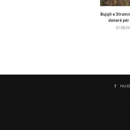
Bujqit e Strumi
denarë për 
07.08.20
FACE