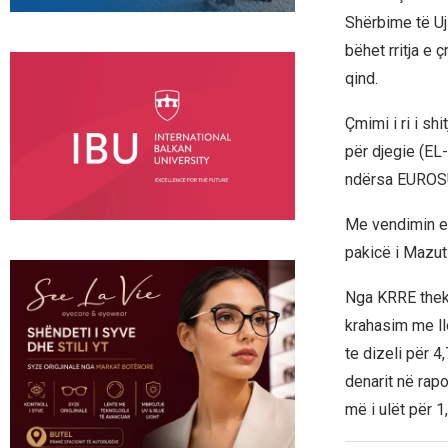
Shërbime të U
bëhet rritja e
qind.
Çmimi i ri i sh
për djegie (EL
ndërsa EUROSU
Me vendimin e 
pakicë i Mazut
Nga KRRE theks
krahasim me llo
te dizeli për 4
denarit në rapo
më i ulët për 1