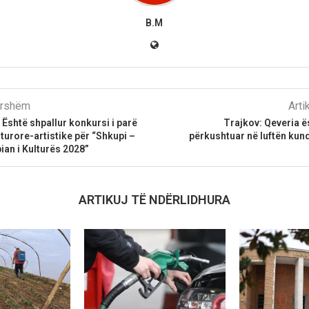
B.M
parshëm
Arti
: Është shpallur konkursi i parë
Trajkov: Qeveria 
lturore-artistike për “Shkupi –
përkushtuar në luftën kun
ian i Kulturës 2028”
ARTIKUJ TË NDËRLIDHURA