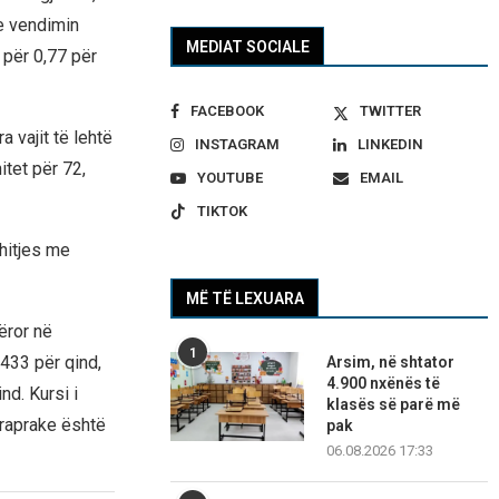
e vendimin
MEDIAT SOCIALE
 për 0,77 për
FACEBOOK
TWITTER
 vajit të lehtë
INSTAGRAM
LINKEDIN
tet për 72,
YOUTUBE
EMAIL
TIKTOK
hitjes me
MË TË LEXUARA
ëror në
1
,433 për qind,
Arsim, në shtator
4.900 nxënës të
nd. Kursi i
klasës së parë më
araprake është
pak
06.08.2026 17:33