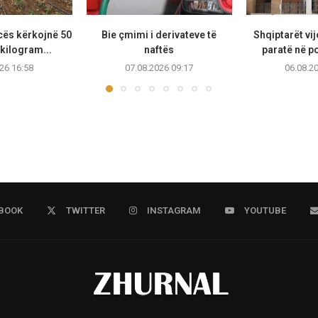
cës kërkojnë 50
Bie çmimi i derivateve të
Shqiptarët vi
kilogram...
naftës
paratë në po
26 16:58
07.08.2026 09:17
06.08.2
BOOK
TWITTER
INSTAGRAM
YOUTUBE