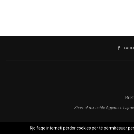
FACE
Rret
Zhurnal.mk është Agjenci e Lajme
Kjo faqe interneti përdor cookies për të përmirësuar pë