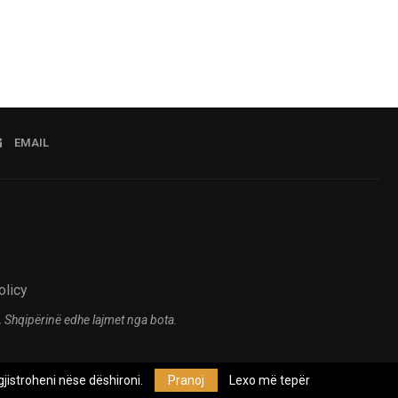
EMAIL
olicy
 Shqipërinë edhe lajmet nga bota.
jistroheni nëse dëshironi.
Pranoj
Lexo më tepër