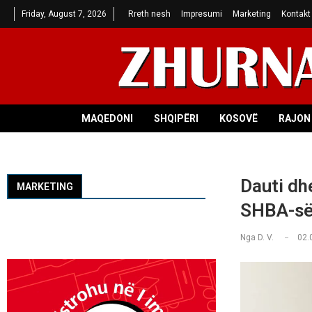
Friday, August 7, 2026
Rreth nesh
Impresumi
Marketing
Kontakt
MAQEDONI
SHQIPËRI
KOSOVË
RAJON 
Dauti dh
MARKETING
SHBA-s
Nga
D. V.
02.