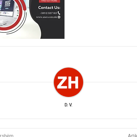
D. V.
parshëm
Arti