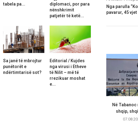
tabela pa...
diplomaci, por para
Nga parulla “Ko
nënshkrimit
pavarur, 45 vje
patjetër të ketë...
Sa janë të mbrojtur
Editorial / Kujdes
punëtorët e
nga virusi i Etheve
ndërtimtarisë sot?
të Nilit – më të
rrezikuar moshat
e...
Në Tabanoc n
shqip, shqi
07.08.20