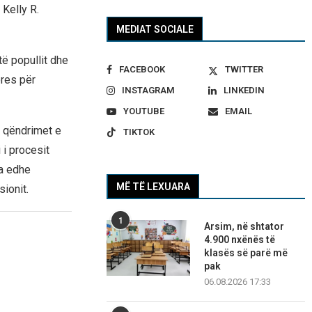
Kelly R.
MEDIAT SOCIALE
ë popullit dhe
FACEBOOK
TWITTER
eres për
INSTAGRAM
LINKEDIN
YOUTUBE
EMAIL
e qëndrimet e
TIKTOK
 i procesit
sa edhe
MË TË LEXUARA
sionit.
1
Arsim, në shtator
4.900 nxënës të
klasës së parë më
pak
06.08.2026 17:33