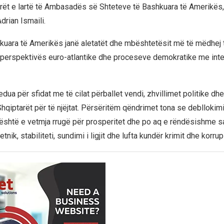
tarët e lartë të Ambasadës së Shteteve të Bashkuara të Amerikës, 
rian Ismaili.
kuara të Amerikës janë aletatët dhe mbështetësit më të mëdhej t
ë perspektivës euro-atlantike dhe proceseve demokratike me int
dua për sfidat me të cilat përballet vendi, zhvillimet politike dh
hqiptarët për të njëjtat. Përsëritëm qëndrimet tona se debllokimi
është e vetmja rrugë për prosperitet dhe po aq e rëndësishme 
nik, stabiliteti, sundimi i ligjit dhe lufta kundër krimit dhe korrup