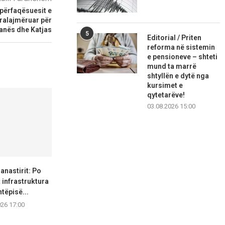
përfaqësuesit e
aralajmëruar për
anës dhe Katjas
5
Editorial / Priten
reforma në sistemin
e pensioneve – shteti
mund ta marrë
shtyllën e dytë nga
kursimet e
qytetarëve!
03.08.2026 15:00
nastirit: Po
Bujqit e Strumicës kërkojnë 50
Gjorgjievski: 
infrastruktura
denarë për kilogram...
të funksio
tëpisë...
font
07.08.2026 16:58
026 17:00
07.08.2