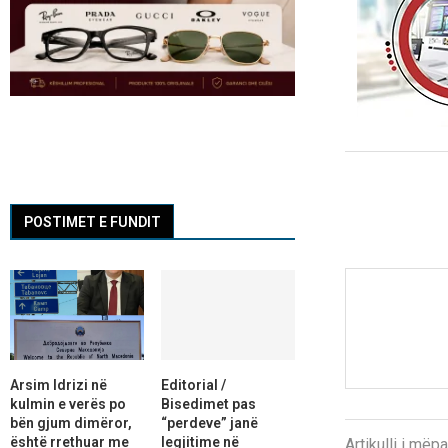
POSTIMET E FUNDIT
Arsim Idrizi në
Editorial /
kulmin e verës po
Bisedimet pas
bën gjum dimëror,
“perdeve” janë
është rrethuar me
legjitime në
Artikulli i më