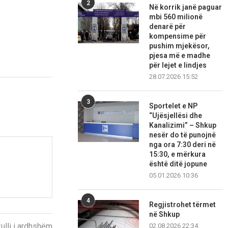
2
Në korrik janë paguar
mbi 560 milionë
denarë për
kompensime për
pushim mjekësor,
pjesa më e madhe
për lejet e lindjes
28.07.2026 15:52
3
Sportelet e NP
“Ujësjellësi dhe
Kanalizimi” – Shkup
nesër do të punojnë
nga ora 7:30 deri në
15:30, e mërkura
është ditë jopune
05.01.2026 10:36
4
Regjistrohet tërmet
në Shkup
kulli i ardhshëm
02.08.2026 22:34