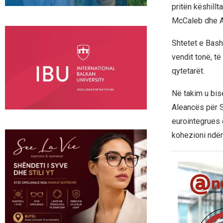
pritën këshill
McCaleb dhe Ad
Shtetet e Bash
vendit tonë, t
qytetarët.
Në takim u bise
Aleancës për S
eurointegrues 
kohezioni ndëret