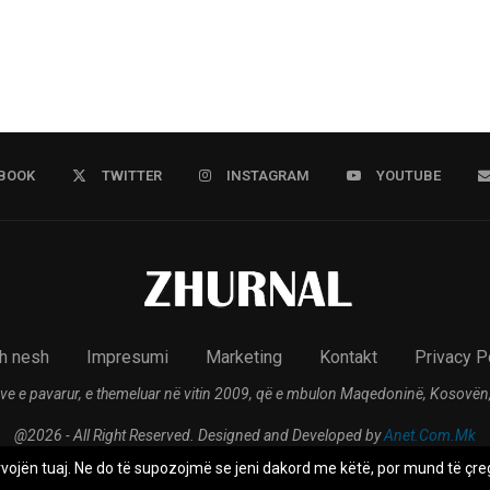
BOOK
TWITTER
INSTAGRAM
YOUTUBE
h nesh
Impresumi
Marketing
Kontakt
Privacy P
ve e pavarur, e themeluar në vitin 2009, që e mbulon Maqedoninë, Kosovën,
@2026 - All Right Reserved. Designed and Developed by
Anet.Com.Mk
rvojën tuaj. Ne do të supozojmë se jeni dakord me këtë, por mund të çreg