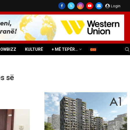
Login
HOWBIZZ
KULTURË
+ MË TEPËR…
ës së