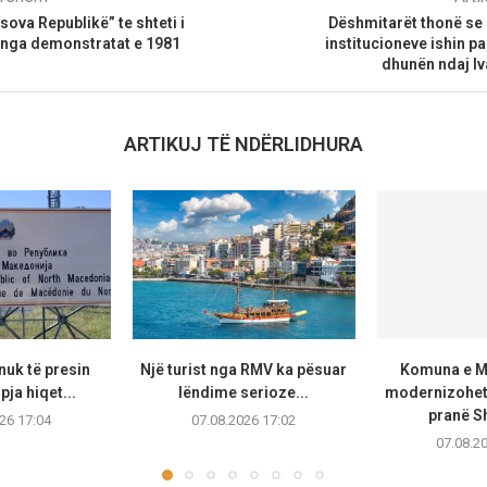
sova Republikë” te shteti i
Dëshmitarët thonë se 
t nga demonstratat e 1981
institucioneve ishin p
dhunën ndaj Iv
ARTIKUJ TË NDËRLIDHURA
uk të presin
Një turist nga RMV ka pësuar
Komuna e Ma
pja hiqet...
lëndime serioze...
modernizohet 
pranë Sh
26 17:04
07.08.2026 17:02
07.08.2