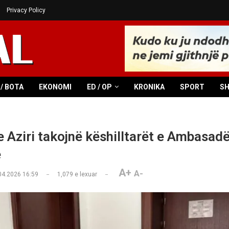
Privacy Policy
/ BOTA
EKONOMI
ED / OP
KRONIKA
SPORT
S
e Aziri takojnë këshilltarët e Ambasad
ë
A+
A-
04.2026 16:59
1,079
e lexuar