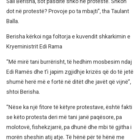
Sali Berisha, sot pasdite shko në protestë. Shkon
dot në protestë? Provoje po ta mbajti”, tha Taulant
Balla.
Berisha kërkoi nga foltorja e kuvendit shkarkimin e
Kryeministrit Edi Rama
“Më mirë tani burrërisht, të hedhim mosbesim ndaj
Edi Ramës dhe t’i japim zgjidhje krizës që do të jetë
shumë herë më e fortë në ditët dhe javët që vijnë”,
shtoi Berisha.
“Nëse ka një fitore të këtyre protestave, është fakti
se këto protesta deri më tani janë paqësore, pa
molotovë, fishekzjarrë, pa dhunë dhe mbi të gjitha i
morën sheshin atij atje. Të hënë për të hënë me