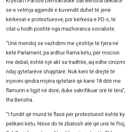
Kryetari i Partisë Demokratike Sali Berisha deklaroi
se e vetmja agjendë e kuvendit duhet të jenë
kërkesat e protestuesve, por kërkesa e PD-s, të
cilat u hodh poshtë nga mazhoranca socialiste.
“Unë mendoj se vazhdimi me çështje të tjera në
këtë Parlament, pa ardhur Rama këtu, për mocion
me debat, është një akt sa tradhtie, aq edhe cinizmi
ndaj qytetarëve shqiptarë. Nuk keni të drejtë të
injoroni qindra mijëra qytetarë që kanë 18 ditë me
flamurin e ligjit në dorë, duke sakrifikuar orë të tëra”,
tha Berisha.
“I fundit që mund të flasë për protestuesit është ky
pelikani këtu. Nëse do të zbatosh atë që unë të ftoj,