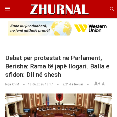
Debat për protestat në Parlament,
Berisha: Rama të japë llogari. Balla e
sfidon: Dil në shesh
A+
A-
Nga
Xh M
18.06.2026 18:17
2,214
e lexuar