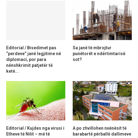
Editorial / Bisedimet pas
Sa janë të mbrojtur
“perdeve” janë legjitime në
punëtorët e ndërtimtarisë
diplomaci, por para
sot?
nënshkrimit patjetër të
ketë...
Editorial / Kujdes nga virusi i
A po zhvillohen nxënësit të
Etheve të Nilit – më të
barabartë përballë dallimeve