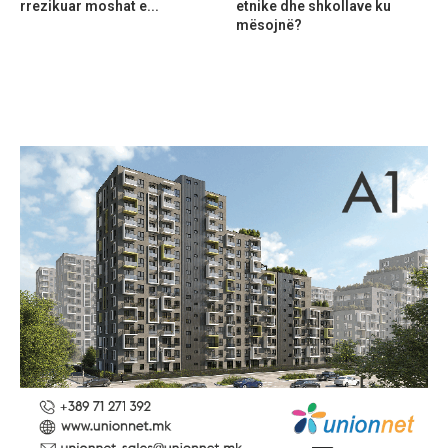
rrezikuar moshat e...
etnike dhe shkollave ku
mësojnë?