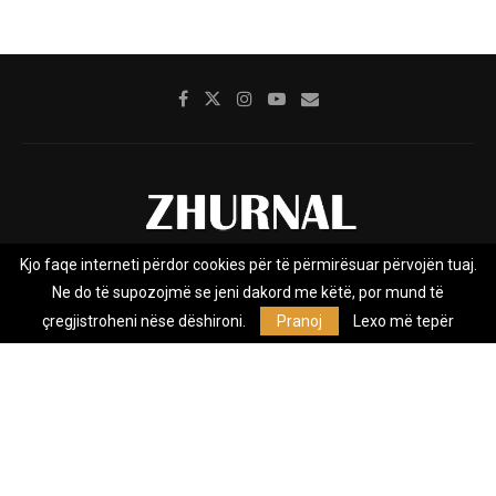
Kjo faqe interneti përdor cookies për të përmirësuar përvojën tuaj.
Rreth nesh
Impresumi
Marketing
Kontakt
Ne do të supozojmë se jeni dakord me këtë, por mund të
Privacy Policy
çregjistroheni nëse dëshironi.
Pranoj
Lexo më tepër
Zhurnal.mk është Agjenci e Lajmeve e pavarur, e themeluar në vitin
2009, që e mbulon Maqedoninë, Kosovën, Shqipërinë edhe lajmet
nga bota.
@2026 - All Right Reserved. Designed and Developed by
Anet.Com.Mk