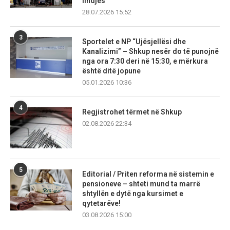
lindjes
28.07.2026 15:52
3
Sportelet e NP “Ujësjellësi dhe
Kanalizimi” – Shkup nesër do të punojnë
nga ora 7:30 deri në 15:30, e mërkura
është ditë jopune
05.01.2026 10:36
4
Regjistrohet tërmet në Shkup
02.08.2026 22:34
5
Editorial / Priten reforma në sistemin e
pensioneve – shteti mund ta marrë
shtyllën e dytë nga kursimet e
qytetarëve!
03.08.2026 15:00