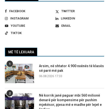
FACEBOOK
TWITTER
INSTAGRAM
LINKEDIN
YOUTUBE
EMAIL
TIKTOK
MË TË LEXUARA
1
Arsim, në shtator 4.900 nxënës të klasës
së parë më pak
06.08.2026 17:33
2
Në korrik janë paguar mbi 560 milionë
denarë për kompensime për pushim
mjekësor, pjesa më e madhe për lejet e