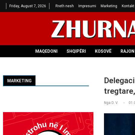
Friday, August 7, 2026
Rreth nesh
Impresumi
Marketing
Kontakt
MAQEDONI
SHQIPËRI
KOSOVË
RAJON 
Delegaci
MARKETING
tregtare
Nga
D. V.
01.