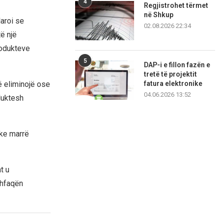
4
Regjistrohet tërmet
në Shkup
laroi se
02.08.2026 22:34
të një
rodukteve
5
DAP-i e fillon fazën e
tretë të projektit
ë eliminojë ose
fatura elektronike
04.06.2026 13:52
oduktesh
uke marrë
t u
shfaqën