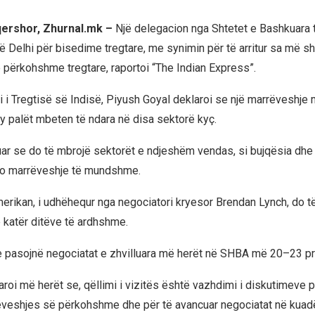
 qershor, Zhurnal.mk –
Një delegacion nga Shtetet e Bashkuara 
ë Delhi për bisedime tregtare, me synimin për të arritur sa më sh
 përkohshme tregtare, raportoi “The Indian Express”.
i i Tregtisë së Indisë, Piyush Goyal deklaroi se një marrëveshje 
dy palët mbeten të ndara në disa sektorë kyç.
uar se do të mbrojë sektorët e ndjeshëm vendas, si bujqësia dhe 
çdo marrëveshje të mundshme.
erikan, i udhëhequr nga negociatori kryesor Brendan Lynch, do të
 katër ditëve të ardhshme.
 pasojnë negociatat e zhvilluara më herët në SHBA më 20–23 pri
aroi më herët se, qëllimi i vizitës është vazhdimi i diskutimeve pë
ëveshjes së përkohshme dhe për të avancuar negociatat në kuadë