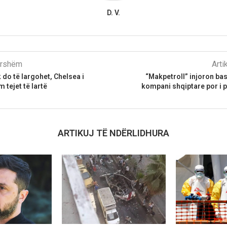
D. V.
parshëm
Arti
do të largohet, Chelsea i
“Makpetroll” injoron b
 tejet të lartë
kompani shqiptare por i p
ARTIKUJ TË NDËRLIDHURA