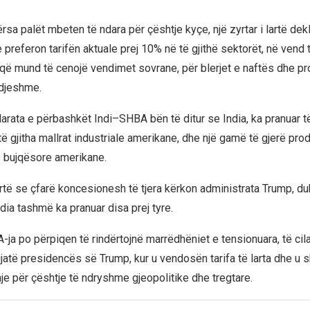
rsa palët mbeten të ndara për çështje kyçe, një zyrtar i lartë dek
 preferon tarifën aktuale prej 10% në të gjithë sektorët, në vend 
që mund të cenojë vendimet sovrane, për blerjet e naftës dhe p
ndjeshme.
arata e përbashkët Indi–SHBA bën të ditur se India, ka pranuar t
r të gjitha mallrat industriale amerikane, dhe një gamë të gjerë pr
 bujqësore amerikane.
të se çfarë koncesionesh të tjera kërkon administrata Trump, d
dia tashmë ka pranuar disa prej tyre.
ja po përpiqen të rindërtojnë marrëdhëniet e tensionuara, të cila
atë presidencës së Trump, kur u vendosën tarifa të larta dhe u 
 për çështje të ndryshme gjeopolitike dhe tregtare.