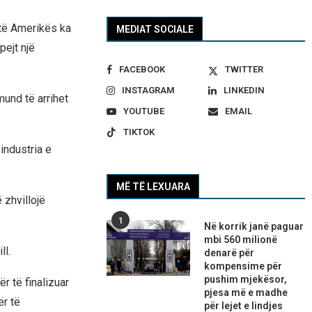
të Amerikës ka
MEDIAT SOCIALE
pejt një
FACEBOOK
TWITTER
INSTAGRAM
LINKEDIN
mund të arrihet
YOUTUBE
EMAIL
TIKTOK
industria e
MË TË LEXUARA
 zhvillojë
1
Në korrik janë paguar
mbi 560 milionë
ll.
denarë për
kompensime për
pushim mjekësor,
r të finalizuar
pjesa më e madhe
r të
për lejet e lindjes