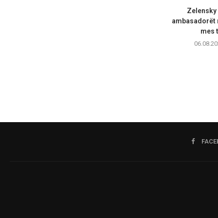
Zelensky
ambasadorët n
mes t
06.08.20
FACE