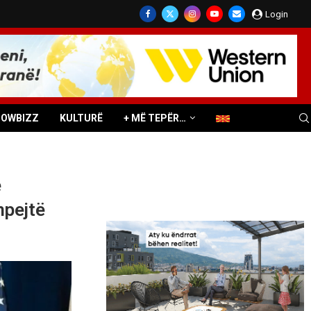
Login
HOWBIZZ
KULTURË
+ MË TEPËR…
e
hpejtë