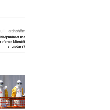
kulli i ardhshëm
ashkëpunimet me
referon klientët
shqiptarë?