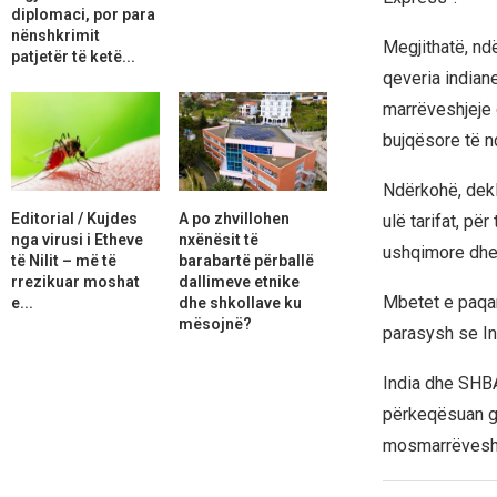
diplomaci, por para
nënshkrimit
Megjithatë, ndë
patjetër të ketë...
qeveria indiane
marrëveshjeje 
bujqësore të 
Ndërkohë, dekl
Editorial / Kujdes
A po zhvillohen
ulë tarifat, pë
nga virusi i Etheve
nxënësit të
ushqimore dhe
të Nilit – më të
barabartë përballë
rrezikuar moshat
dallimeve etnike
Mbetet e paqar
e...
dhe shkollave ku
mësojnë?
parasysh se In
India dhe SHBA-
përkeqësuan gj
mosmarrëveshje