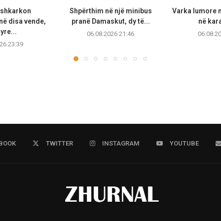
 shkarkon
Shpërthim në një minibus
Varka lumore 
ë disa vende,
pranë Damaskut, dy të...
në kara
yre...
06.08.2026 21:46
06.08.2
26 23:39
BOOK
TWITTER
INSTAGRAM
YOUTUBE