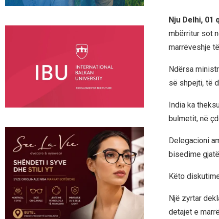
Nju Delhi, 01
mbërritur sot n
marrëveshje të
Ndërsa ministr
së shpejti, të 
India ka theks
bulmetit, në 
Delegacioni am
bisedime gjatë
Këto diskutime
Një zyrtar dekl
detajet e marr