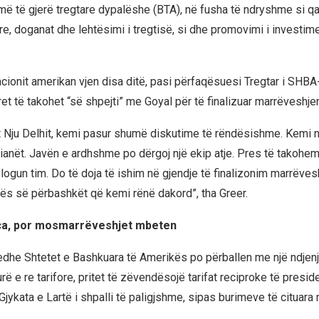
ë të gjerë tregtare dypalëshe (BTA), në fusha të ndryshme si qas
re, doganat dhe lehtësimi i tregtisë, si dhe promovimi i investim
acionit amerikan vjen disa ditë, pasi përfaqësuesi Tregtar i SHB
ret të takohet “së shpejti” me Goyal për të finalizuar marrëveshjen
t Nju Delhit, kemi pasur shumë diskutime të rëndësishme. Kemi 
ianët. Javën e ardhshme po dërgoj një ekip atje. Pres të takohem
gun tim. Do të doja të ishim në gjendje të finalizonim marrëves
ës së përbashkët që kemi rënë dakord”, tha Greer.
nca, por mosmarrëveshjet mbeten
 edhe Shtetet e Bashkuara të Amerikës po përballen me një ndjenj
urë e re tarifore, pritet të zëvendësojë tarifat reciproke të presid
 Gjykata e Lartë i shpalli të paligjshme, sipas burimeve të cituara