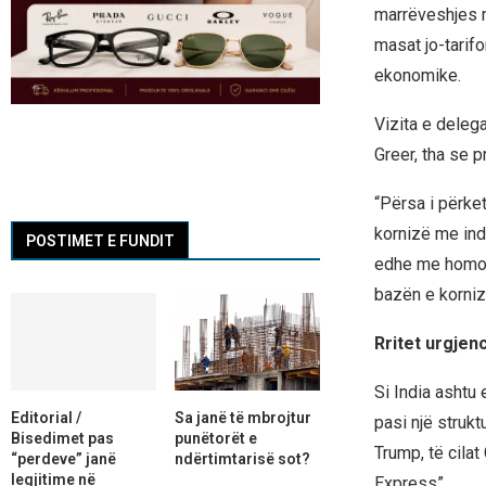
marrëveshjes m
masat jo-tarifo
ekonomike.
Vizita e deleg
Greer, tha se p
“Përsa i përke
kornizë me ind
POSTIMET E FUNDIT
edhe me homolo
bazën e korniz
Rritet urgje
Si India ashtu
Editorial /
Sa janë të mbrojtur
pasi një strukt
Bisedimet pas
punëtorët e
Trump, të cilat
“perdeve” janë
ndërtimtarisë sot?
legjitime në
Express”.