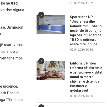
ja në treg,
28.07.2026 15:52
eve dhe siguria
2
Sportelet e NP
“Ujësjellësi dhe
Kanalizimi” – Shkup
A-së, Jamieson
nesër do të punojnë
.
nga ora 7:30 deri në
15:30, e mërkura
është ditë jopune
një marrëveshje
05.01.2026 10:36
 së shpejti
hjen tonë mbi
3
Editorial / Priten
reforma në sistemin
e pensioneve – shteti
mund ta marrë
shtyllën e dytë nga
ë urgjence,
kursimet e
qytetarëve!
entit Donald
03.08.2026 15:00
 nga “The Indian