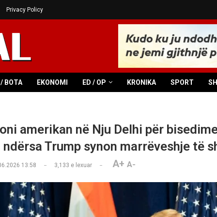
Privacy Policy
/ BOTA
EKONOMI
ED / OP
KRONIKA
SPORT
S
oni amerikan në Nju Delhi për bisedim
, ndërsa Trump synon marrëveshje të s
A+
A-
06.2026 13:58
3,133
e lexuar