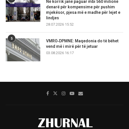
Në korrik janë paguar mbi 560 milionë
denarë për kompensime për pushim
mjekësor, pjesa më e madhe për lejet e
lindjes
28.07.2026 15:52
5
VMRO‑DPMNE: Maqedonia do të bëhet
vend më i mirë për të jetuar
03.08.2026 16:17