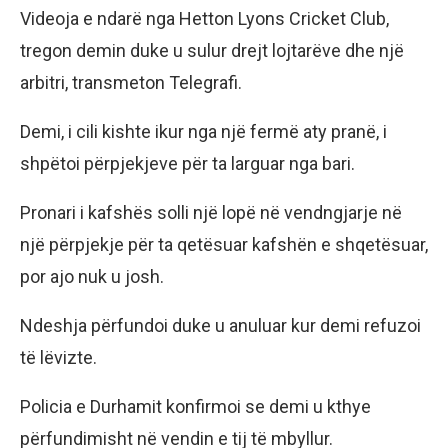
Videoja e ndarë nga Hetton Lyons Cricket Club,
tregon demin duke u sulur drejt lojtarëve dhe një
arbitri, transmeton Telegrafi.
Demi, i cili kishte ikur nga një fermë aty pranë, i
shpëtoi përpjekjeve për ta larguar nga bari.
Pronari i kafshës solli një lopë në vendngjarje në
një përpjekje për ta qetësuar kafshën e shqetësuar,
por ajo nuk u josh.
Ndeshja përfundoi duke u anuluar kur demi refuzoi
të lëvizte.
Policia e Durhamit konfirmoi se demi u kthye
përfundimisht në vendin e tij të mbyllur.