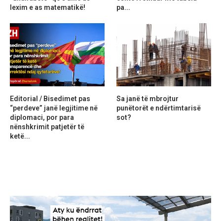
lexim e as matematikë!
pa...
Editorial / Bisedimet pas
Sa janë të mbrojtur
“perdeve” janë legjitime në
punëtorët e ndërtimtarisë
diplomaci, por para
sot?
nënshkrimit patjetër të
ketë...