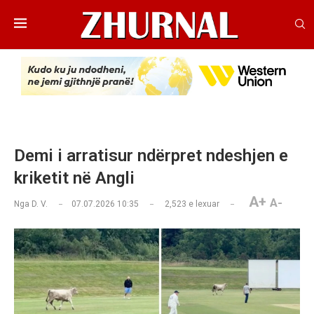
Demi i arratisur ndërpret ndeshjen e
kriketit në Angli
A+
A-
Nga
D. V.
07.07.2026 10:35
2,523
e lexuar