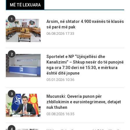
MË TË LEXUARA
1
Arsim, në shtator 4.900 nxënës të klasës
së parë më pak
06.08.2026 17:33
2
Sportelet e NP “Ujësjellësi dhe
Kanalizimi” – Shkup nesër do të punojnë
nga ora 7:30 deri në 15:30, e mërkura
është ditë jopune
05.01.2026 10:36
3
Mucunski: Qeveria punon për
zhbllokimin e eurointegrimeve, detajet
nuk thuhen
03.08.2026 16:35
4