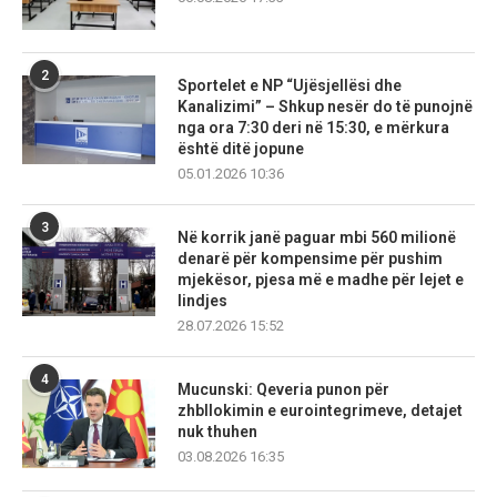
2
Sportelet e NP “Ujësjellësi dhe
Kanalizimi” – Shkup nesër do të punojnë
nga ora 7:30 deri në 15:30, e mërkura
është ditë jopune
05.01.2026 10:36
3
Në korrik janë paguar mbi 560 milionë
denarë për kompensime për pushim
mjekësor, pjesa më e madhe për lejet e
lindjes
28.07.2026 15:52
4
Mucunski: Qeveria punon për
zhbllokimin e eurointegrimeve, detajet
nuk thuhen
03.08.2026 16:35