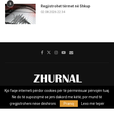
5
Regjistrohet tërmet në Shkup
02.08.2026 22:34
Kjo faqe interneti përdor cookies për të përmirësuar përvojën tuaj.
Rreth nesh
Impresumi
Marketing
Kontakt
Ne do të supozojmë se jeni dakord me këtë, por mund të
Privacy Policy
çregjistroheni nëse dëshironi.
Pranoj
Lexo më tepër
Zhurnal.mk është Agjenci e Lajmeve e pavarur, e themeluar në vitin
2009, që e mbulon Maqedoninë, Kosovën, Shqipërinë edhe lajmet