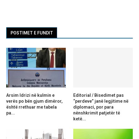
POSTIMET E FUNDIT
Arsim Idrizi në kulmin e
Editorial / Bisedimet pas
verës po bën gjum dimëror,
“perdeve” janë legjitime në
është rrethuar me tabela
diplomaci, por para
pa...
nënshkrimit patjetër të
ketë...