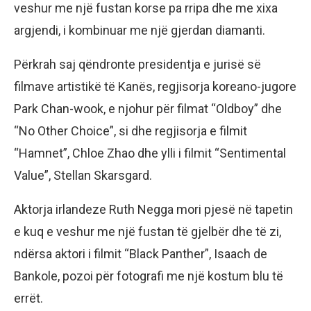
veshur me një fustan korse pa rripa dhe me xixa
argjendi, i kombinuar me një gjerdan diamanti.
Përkrah saj qëndronte presidentja e jurisë së
filmave artistikë të Kanës, regjisorja koreano-jugore
Park Chan-wook, e njohur për filmat “Oldboy” dhe
“No Other Choice”, si dhe regjisorja e filmit
“Hamnet”, Chloe Zhao dhe ylli i filmit “Sentimental
Value”, Stellan Skarsgard.
Aktorja irlandeze Ruth Negga mori pjesë në tapetin
e kuq e veshur me një fustan të gjelbër dhe të zi,
ndërsa aktori i filmit “Black Panther”, Isaach de
Bankole, pozoi për fotografi me një kostum blu të
errët.