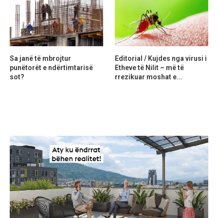
Sa janë të mbrojtur
Editorial / Kujdes nga virusi i
punëtorët e ndërtimtarisë
Etheve të Nilit – më të
sot?
rrezikuar moshat e...