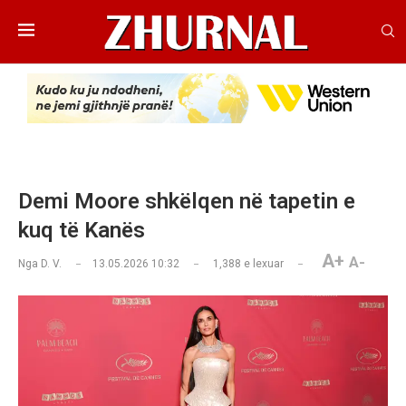
Demi Moore shkëlqen në tapetin e
kuq të Kanës
A+
A-
Nga
D. V.
13.05.2026 10:32
1,388
e lexuar