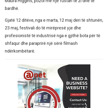
Maura Higgins, pozoi me një fustan të zi dhe të
bardhë.
Gjatë 12 ditëve, nga e marta, 12 maj deri të shtunën,
23 maj, festivali do të mirëpresë yje dhe
profesionistë të industrisë nga e gjithë bota për të
shfaqur dhe paraprirë një sërë filmash
ndërkombëtarë.