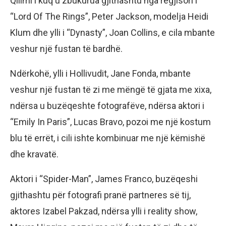
Qilimi i kuq u zbukurua gjithashtu nga regjisori i
“Lord Of The Rings”, Peter Jackson, modelja Heidi
Klum dhe ylli i “Dynasty”, Joan Collins, e cila mbante
veshur një fustan të bardhë.
Ndërkohë, ylli i Hollivudit, Jane Fonda, mbante
veshur një fustan të zi me mëngë të gjata me xixa,
ndërsa u buzëqeshte fotografëve, ndërsa aktori i
“Emily In Paris”, Lucas Bravo, pozoi me një kostum
blu të errët, i cili ishte kombinuar me një këmishë
dhe kravatë.
Aktori i “Spider-Man”, James Franco, buzëqeshi
gjithashtu për fotografi pranë partneres së tij,
aktores Izabel Pakzad, ndërsa ylli i reality show,