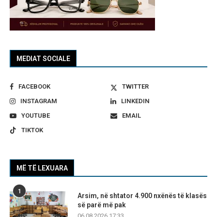
MEDIAT SOCIALE
FACEBOOK
TWITTER
INSTAGRAM
LINKEDIN
YOUTUBE
EMAIL
TIKTOK
MË TË LEXUARA
1
Arsim, në shtator 4.900 nxënës të klasës
së parë më pak
06.08.2026 17:33