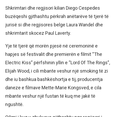
Shkrimtari dhe regjisori kilian Diego Cespedes
buzëqeshi gjithashtu përkrah anëtarëve të tjerë të
jurisë si dhe regjisores belge Laura Wandel dhe
shkrimtarit skocez Paul Laverty.
Yje të tjerë që morën pjesë në ceremoninë e
hapjes së festivalit dhe premierën e filmit “The
Electric Kiss” përfshinin yllin e “Lord Of The Rings”,
Elijah Wood, i cili mbante veshur një smoking të zi
dhe iu bashkua bashkëshortja e tij, producentja
daneze e filmave Mette-Marie Kongsved, e cila
mbante veshur një fustan të kuq me jakë të
ngushtë.