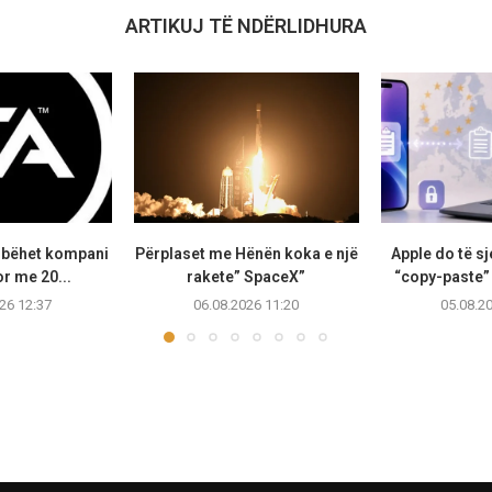
ARTIKUJ TË NDËRLIDHURA
s bëhet kompani
Përplaset me Hënën koka e një
Apple do të sj
or me 20...
rakete” SpaceX”
“copy-paste”
26 12:37
06.08.2026 11:20
05.08.2