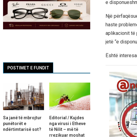
e disponueshme
Një përfaqësue
haste probleme
aplikacionit t
jetë “e dispon
Është interesa
POSTIMET E FUNDIT
Sa janë të mbrojtur
Editorial / Kujdes
punëtorët e
nga virusi i Etheve
ndërtimtarisë sot?
të Nilit – më të
rrezikuar moshat