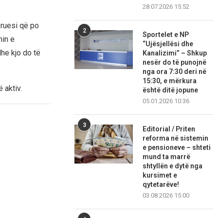
28.07.2026 15:52
oruesi që po
2
Sportelet e NP
min e
“Ujësjellësi dhe
he kjo do të
Kanalizimi” – Shkup
nesër do të punojnë
nga ora 7:30 deri në
15:30, e mërkura
 aktiv.
është ditë jopune
05.01.2026 10:36
3
Editorial / Priten
reforma në sistemin
e pensioneve – shteti
mund ta marrë
shtyllën e dytë nga
kursimet e
qytetarëve!
03.08.2026 15:00