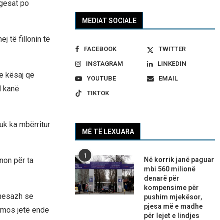
rgesat po
MEDIAT SOCIALE
 të fillonin të
FACEBOOK
TWITTER
INSTAGRAM
LINKEDIN
e kësaj që
YOUTUBE
EMAIL
d kanë
TIKTOK
nuk ka mbërritur
MË TË LEXUARA
1
Në korrik janë paguar
non për ta
mbi 560 milionë
denarë për
kompensime për
 mesazh se
pushim mjekësor,
pjesa më e madhe
ë mos jetë ende
për lejet e lindjes