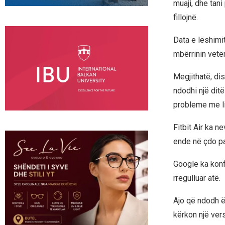
muaji, dhe tan
fillojnë.
Data e lëshimit
mbërrinin vetë
Megjithatë, di
ndodhi një dit
probleme me li
Fitbit Air ka n
ende në çdo pa
Google ka konf
rregulluar atë.
Ajo që ndodh ë
kërkon një ver