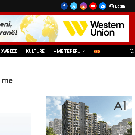
Login
HOWBIZZ
KULTURË
+ MË TEPËR…
e me