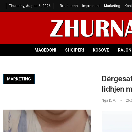
Thursday, August 6, 2026
Rreth nesh
Impresumi
Marketing
Kont
MAQEDONI
SHQIPËRI
KOSOVË
RAJON 
Dërgesat
MARKETING
lidhjen 
Nga
D. V.
26.