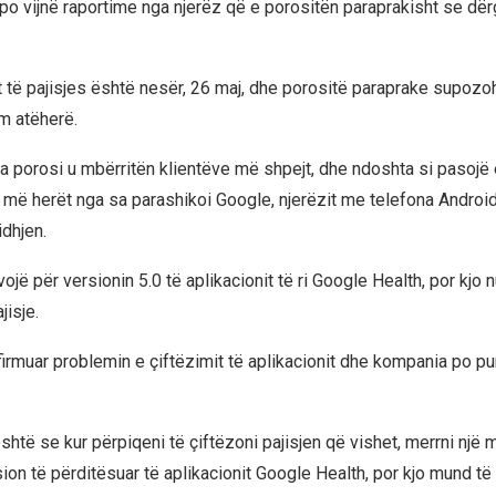
i po vijnë raportime nga njerëz që e porositën paraprakisht se dë
 të pajisjes është nesër, 26 maj, dhe porositë paraprake supozohej
m atëherë.
sa porosi u mbërritën klientëve më shpejt, dhe ndoshta si pasojë 
ë më herët nga sa parashikoi Google, njerëzit me telefona Androi
dhjen.
evojë për versionin 5.0 të aplikacionit të ri Google Health, por kjo 
jisje.
irmuar problemin e çiftëzimit të aplikacionit dhe kompania po pu
shtë se kur përpiqeni të çiftëzoni pajisjen që vishet, merrni një
sion të përditësuar të aplikacionit Google Health, por kjo mund t