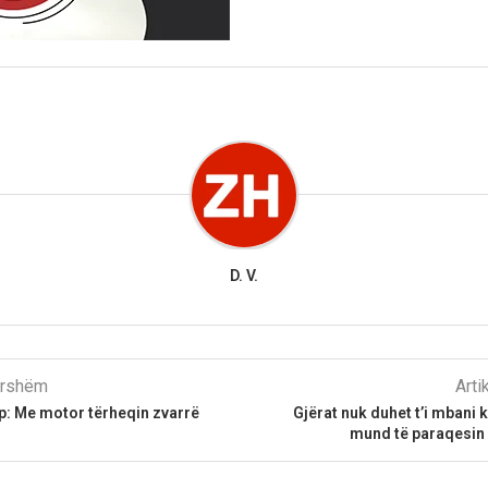
D. V.
parshëm
Arti
p: Me motor tërheqin zvarrë
Gjërat nuk duhet t’i mbani 
mund të paraqesin 