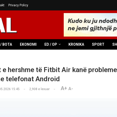
akt
Privacy Policy
/ BOTA
EKONOMI
ED / OP
KRONIKA
SPORT
S
 e hershme të Fitbit Air kanë problem
me telefonat Android
A+
A-
05.2026 15:45
2,908
e lexuar