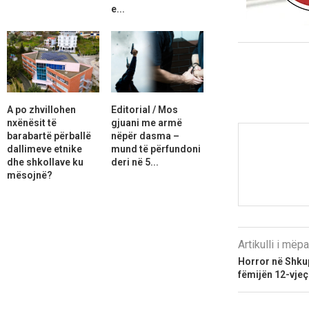
e...
A po zhvillohen
Editorial / Mos
nxënësit të
gjuani me armë
barabartë përballë
nëpër dasma –
dallimeve etnike
mund të përfundoni
dhe shkollave ku
deri në 5...
mësojnë?
Artikulli i më
Horror në Shku
fëmijën 12-vjeç