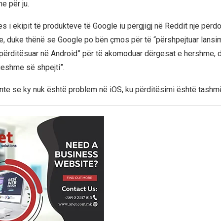
 për ju.
s i ekipit të produkteve të Google iu përgjigj në Reddit një përd
, duke thënë se Google po bën çmos për të “përshpejtuar lansi
ë përditësuar në Android” për të akomoduar dërgesat e hershme, d
ueshme së shpejti”.
nte se ky nuk është problem në iOS, ku përditësimi është tashmë