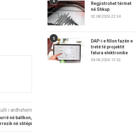
4
Regjistrohet tërmet
në Shkup
02.08.2026 22:34
5
DAP-i e fillon fazën e
tretë të projektit
fatura elektronike
04.06.2026 13:52
kulli i ardhshëm
kurrë në ballkon,
rrezik në shtëpi