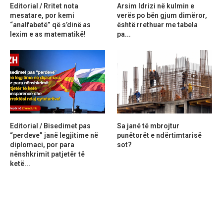
Editorial / Rritet nota
Arsim Idrizi në kulmin e
mesatare, por kemi
verës po bën gjum dimëror,
“analfabetë” që s’dinë as
është rrethuar me tabela
lexim e as matematikë!
pa...
Editorial / Bisedimet pas
Sa janë të mbrojtur
“perdeve” janë legjitime në
punëtorët e ndërtimtarisë
diplomaci, por para
sot?
nënshkrimit patjetër të
ketë...