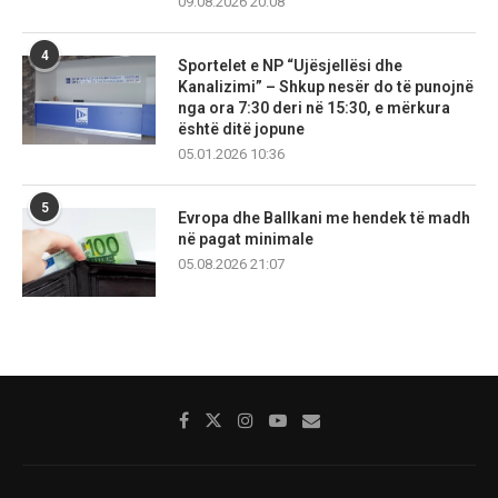
09.08.2026 20:08
4
Sportelet e NP “Ujësjellësi dhe
Kanalizimi” – Shkup nesër do të punojnë
nga ora 7:30 deri në 15:30, e mërkura
është ditë jopune
05.01.2026 10:36
5
Evropa dhe Ballkani me hendek të madh
në pagat minimale
05.08.2026 21:07