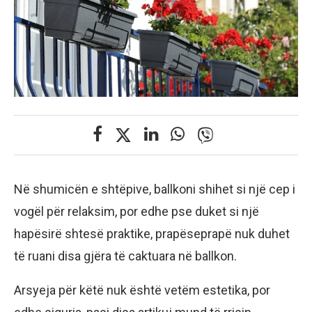
Në shumicën e shtëpive, ballkoni shihet si një cep i
vogël për relaksim, por edhe pse duket si një
hapësirë shtesë praktike, prapëseprapë nuk duhet
të ruani disa gjëra të caktuara në ballkon.
Arsyeja për këtë nuk është vetëm estetika, por