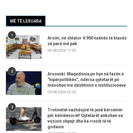
MË TË LEXUARA
1
Arsim, në shtator 4.900 nxënës të klasës
së parë më pak
06.08.2026 17:33
2
Arsovski: Maqedonia po hyn në fazën e
“hiperpolitikës”, ndërsa qytetarët po
mësohen me dështimin e institucioneve
05.08.2026 22:20
3
Trotinetet vazhdojnë të jenë kërcënim
për këmbësorët! Qytetarët ankohen se
vozisin shpejt dhe ka rrezik të të
godasin