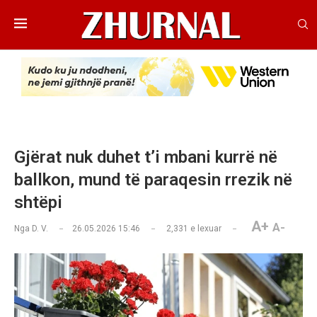
Gjërat nuk duhet t’i mbani kurrë në
ballkon, mund të paraqesin rrezik në
shtëpi
A+
A-
Nga
D. V.
26.05.2026 15:46
2,331
e lexuar