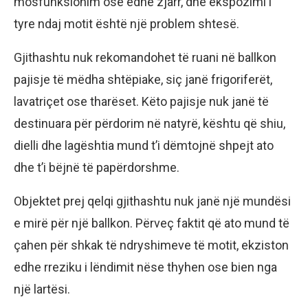
mosfunksionim ose edhe zjarr, dhe ekspozimi i
tyre ndaj motit është një problem shtesë.
Gjithashtu nuk rekomandohet të ruani në ballkon
pajisje të mëdha shtëpiake, siç janë frigoriferët,
lavatriçet ose tharëset. Këto pajisje nuk janë të
destinuara për përdorim në natyrë, kështu që shiu,
dielli dhe lagështia mund t’i dëmtojnë shpejt ato
dhe t’i bëjnë të papërdorshme.
Objektet prej qelqi gjithashtu nuk janë një mundësi
e mirë për një ballkon. Përveç faktit që ato mund të
çahen për shkak të ndryshimeve të motit, ekziston
edhe rreziku i lëndimit nëse thyhen ose bien nga
një lartësi.