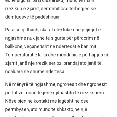
edhe siguria, pasi disa artikuj mund të rrisin
rrezikun e zjarrit, dëmtimit ose tërheqjes së
dëmtuesve të padëshiruar.
Para së gjithash, skarat elektrike dhe pajisjet e
ngjashme nuk janë të sigurta për përdorim në
ballkone, veçanërisht në ndërtesat e banimit.
Temperaturat e larta dhe mundësia e përhapjes së
zjarrit janë një rrezik serioz, prandaj ato janë të
ndaluara në shumë ndërtesa.
Në mënyrë të ngjashme, ngrohësit dhe ngrohësit
portativë mund të jenë gjithashtu të rrezikshëm.
Nëse bien në kontakt me lagështinë ose
përmbysen, ato mund të shkaktojnë një