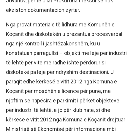
Jovanov, për të cilat Prokuroria theksoi se nuk
ekziston dokumentacion zyrtar.
Nga provat materiale të lidhura me Komunën e
Koçanit dhe diskotekën u prezantua procesverbal
nga një kontroll i jashtëzakonshëm, ku u
konstatuan parregullsi – objekti me leje për industri
të lehtë për vite me radhë ishte përdorur si
diskotekë pa leje për ndryshim destinacioni. U
paraqit edhe kërkesë e vitit 2012 nga Komuna e
Koçanit për mosdhënie licence për punë, me
njoftim se hapësira e parkimit i përket objekteve
për industri të lehtë, e jo për klub nate, si dhe
kërkesë e vitit 2012 nga Komuna e Koçanit drejtuar
Ministrisë së Ekonomisë për informacione mbi