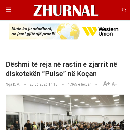
Dëshmi të reja në rastin e zjarrit në
diskotekën “Pulse” në Koçan
A+
A-
Nga
D. V.
25.06.2026 14:15
1,365
e lexuar