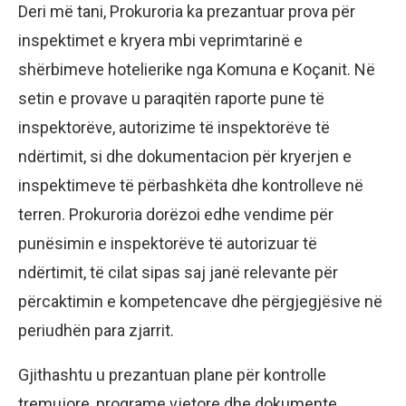
Deri më tani, Prokuroria ka prezantuar prova për
inspektimet e kryera mbi veprimtarinë e
shërbimeve hotelierike nga Komuna e Koçanit. Në
setin e provave u paraqitën raporte pune të
inspektorëve, autorizime të inspektorëve të
ndërtimit, si dhe dokumentacion për kryerjen e
inspektimeve të përbashkëta dhe kontrolleve në
terren. Prokuroria dorëzoi edhe vendime për
punësimin e inspektorëve të autorizuar të
ndërtimit, të cilat sipas saj janë relevante për
përcaktimin e kompetencave dhe përgjegjësive në
periudhën para zjarrit.
Gjithashtu u prezantuan plane për kontrolle
tremujore, programe vjetore dhe dokumente