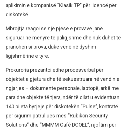
aplikimin e kompanisë “Klasik TP” për licencë për
diskotekë.
Mbrojtja reagoi se një pjesë e provave janë
siguruar në mënyrë të paligjshme dhe nuk duhet të
pranohen si prova, duke vënë në dyshim
ligjshmërinë e tyre.
Prokuroria prezantoi edhe procesverbal për
objektet e gjetura dhe të sekuestruara në vendin e
ngjarjes – dokumente personale, laptopë, arkë me
para dhe objekte të tjera, ndër të cilat u evidentuan
140 bileta hyrjeje për diskotekën “Pulse”, kontratë
për sigurim patrullues mes “Rubikon Security
Solutions” dhe “MMMM Café DOOEL”, njoftim për