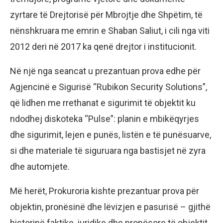
zyrtare të Drejtorisë për Mbrojtje dhe Shpëtim, të
nënshkruara me emrin e Shaban Saliut, i cili nga viti
2012 deri në 2017 ka qenë drejtor i institucionit.
Në një nga seancat u prezantuan prova edhe për
Agjencinë e Sigurisë “Rubikon Security Solutions”,
që lidhen me rrethanat e sigurimit të objektit ku
ndodhej diskoteka “Pulse”: planin e mbikëqyrjes
dhe sigurimit, lejen e punës, listën e të punësuarve,
si dhe materiale të siguruara nga bastisjet në zyra
dhe automjete.
Më herët, Prokuroria kishte prezantuar prova për
objektin, pronësinë dhe lëvizjen e pasurisë – gjithë
historinë faktike, juridike dhe pronësore të objektit