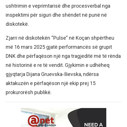
ushtrimin e veprimtarisë dhe procesverbal nga
inspektimi për siguri dhe shëndet në punë në
diskotekë.
Zjarri në diskotekën “Pulse” në Koçan shpërtheu
më 16 mars 2025 gjatë performancës së grupit
DNK dhe përfaqëson një nga tragjeditë më të rënda
në historinë e re të vendit. Gjykimin e udhëheq
gjyqtarja Dijana Gruevska‑Ilievska, ndërsa
aktakuzën e përfaqëson një ekip prej 15
prokurorësh publikë.