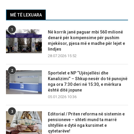
MË TË LEXUARA
1
Në korrik janë paguar mbi 560 milionë
denarë për kompensime për pushim
mjekësor, pjesa më e madhe për lejet e
lindjes
28.07.2026 15:52
2
Sportelet e NP “Ujësjellësi dhe
Kanalizimi” – Shkup nesër do të punojnë
nga ora 7:30 deri në 15:30, e mërkura
është ditë jopune
05.01.2026 10:36
3
Editorial / Priten reforma në sistemin e
pensioneve – shteti mund ta marrë
shtyllën e dytë nga kursimet e
qytetarëve!