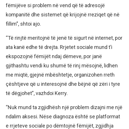
fëmijëve si problem në vend që të adresojë
kompanitë dhe sistemet që krijojnë rreziqet që në
fillim”, shtoi ajo.
“Të rinjtë meritojnë të jenë të sigurt në internet, por
ata kanë edhe të drejta. Rrjetet sociale mund t’i
ekspozojnë fëmijët ndaj dëmeve, por janë
gjithashtu vendi ku shumë të rinj mësojnë, lidhen
me miqtë, gjejnë mbështetje, organizohen rreth
çështjeve që u interesojnë dhe bëjnë që zëri i tyre
të dëgjohet”, vazhdoi Kerry.
“Nuk mund ta zgjidhësh një problem dizajni me një
ndalim aksesi. Nëse diagnoza është se platformat
e rrjeteve sociale po dëmtojnë fëmijët, zgjidhja