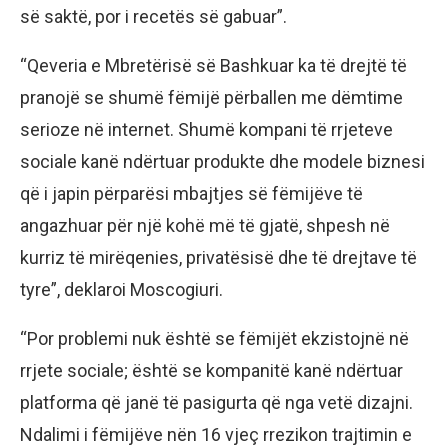
së saktë, por i recetës së gabuar”.
“Qeveria e Mbretërisë së Bashkuar ka të drejtë të
pranojë se shumë fëmijë përballen me dëmtime
serioze në internet. Shumë kompani të rrjeteve
sociale kanë ndërtuar produkte dhe modele biznesi
që i japin përparësi mbajtjes së fëmijëve të
angazhuar për një kohë më të gjatë, shpesh në
kurriz të mirëqenies, privatësisë dhe të drejtave të
tyre”, deklaroi Moscogiuri.
“Por problemi nuk është se fëmijët ekzistojnë në
rrjete sociale; është se kompanitë kanë ndërtuar
platforma që janë të pasigurta që nga vetë dizajni.
Ndalimi i fëmijëve nën 16 vjeç rrezikon trajtimin e