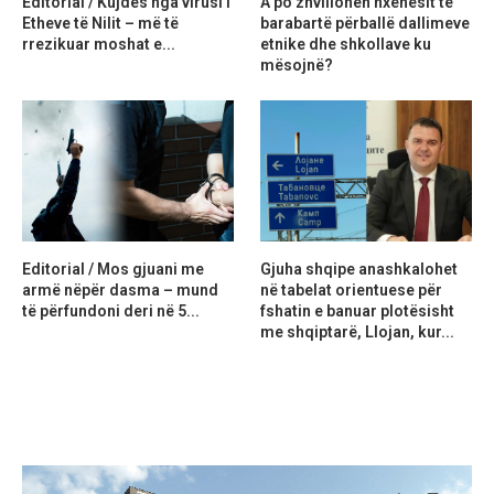
Editorial / Kujdes nga virusi i
A po zhvillohen nxënësit të
Etheve të Nilit – më të
barabartë përballë dallimeve
rrezikuar moshat e...
etnike dhe shkollave ku
mësojnë?
Editorial / Mos gjuani me
Gjuha shqipe anashkalohet
armë nëpër dasma – mund
në tabelat orientuese për
të përfundoni deri në 5...
fshatin e banuar plotësisht
me shqiptarë, Llojan, kur...