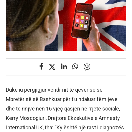
Duke iu përgjigjur vendimit të qeverisë së
Mbretërisë së Bashkuar për t’u ndaluar fëmijëve
dhe të rinjve nën 16 vjeç qasjen në rrjete sociale,
Kerry Moscogiuri, Drejtore Ekzekutive e Amnesty
International UK, tha: “Ky është një rast i diagnozës