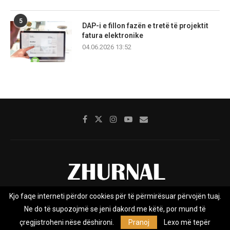
5
DAP-i e fillon fazën e tretë të projektit
fatura elektronike
04.06.2026 13:52
Kjo faqe interneti përdor cookies për të përmirësuar përvojën tuaj.
Rreth nesh
Impresumi
Marketing
Kontakt
Ne do të supozojmë se jeni dakord me këtë, por mund të
Privacy Policy
çregjistroheni nëse dëshironi.
Pranoj
Lexo më tepër