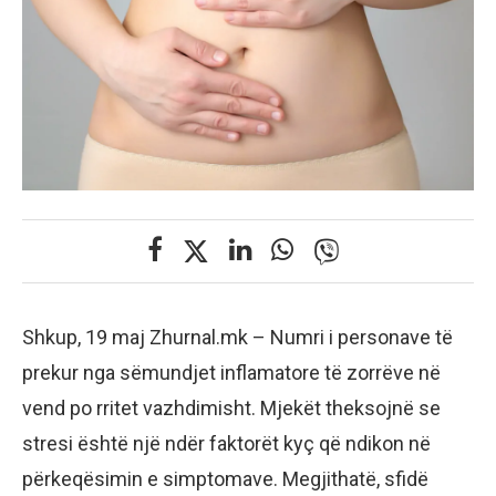
Shkup, 19 maj Zhurnal.mk – Numri i personave të
prekur nga sëmundjet inflamatore të zorrëve në
vend po rritet vazhdimisht. Mjekët theksojnë se
stresi është një ndër faktorët kyç që ndikon në
përkeqësimin e simptomave. Megjithatë, sfidë