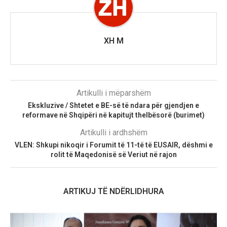
XH M
Artikulli i mëparshëm
Ekskluzive / Shtetet e BE-së të ndara për gjendjen e
reformave në Shqipëri në kapitujt thelbësorë (burimet)
Artikulli i ardhshëm
VLEN: Shkupi nikoqir i Forumit të 11-të të EUSAIR, dëshmi e
rolit të Maqedonisë së Veriut në rajon
ARTIKUJ TË NDËRLIDHURA