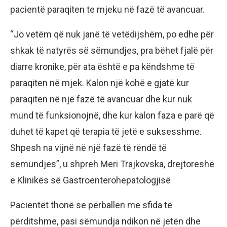
pacientë paraqiten te mjeku në fazë të avancuar.
“Jo vetëm që nuk janë të vetëdijshëm, po edhe për
shkak të natyrës së sëmundjes, pra bëhet fjalë për
diarre kronike, për ata është e pa këndshme të
paraqiten në mjek. Kalon një kohë e gjatë kur
paraqiten në një fazë të avancuar dhe kur nuk
mund të funksionojnë, dhe kur kalon faza e parë që
duhet të kapet që terapia të jetë e suksesshme.
Shpesh na vijnë në një fazë të rëndë të
sëmundjes”, u shpreh Meri Trajkovska, drejtoreshë
e Klinikës së Gastroenterohepatologjisë
Pacientët thonë se përballen me sfida të
përditshme, pasi sëmundja ndikon në jetën dhe