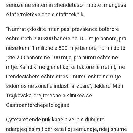
serioze në sistemin shëndetësor mbetet mungesa
e infermierëve dhe e stafit teknik.
“Numrat çdo ditë rriten pasi prevalenca botërore
është rreth 200-300 banorë në 100 mijë banorë, pra
nëse kemi 1 milionë e 800 mijë banorë, numri do të
jetë 200 banorë në 100 mijë, pra numri është në
rritje. Ka ndikime gjenetike, ka faktorë të rrethit, më
i rëndësishëm është stresi…numri është në rritje
sidomos në zonat e industrializuara”, deklaroi Meri
Trajkovska, drejtoreshë e Klinikës së
Gastroenterohepatologjisë
Qytetarët ende nuk kanë nivelin e duhur të
ndërgjegjësimit për këtë lloj sëmundje, ndaj shumë