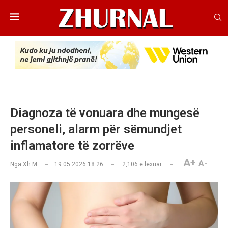
Diagnoza të vonuara dhe mungesë
personeli, alarm për sëmundjet
inflamatore të zorrëve
A+
A-
Nga
Xh M
19.05.2026 18:26
2,106
e lexuar