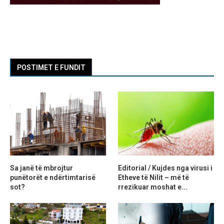
POSTIMET E FUNDIT
Sa janë të mbrojtur
Editorial / Kujdes nga virusi i
punëtorët e ndërtimtarisë
Etheve të Nilit – më të
sot?
rrezikuar moshat e...