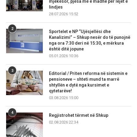
mjekësor, pjesa më e madhe për lejet e
lindjes
28.07.2026 15:52
2
Sportelet e NP “Ujësjellësi dhe
Kanalizimi” – Shkup nesër do të punojnë
nga ora 7:30 deri në 15:30, e mërkura
është ditë jopune
05.01.2026 10:36
3
Editorial / Priten reforma në sistemin e
pensioneve – shteti mund ta marrë
shtyllën e dytë nga kursimet e
qytetarëve!
03.08.2026 15:00
4
Regjistrohet tërmet në Shkup
02.08.2026 22:34