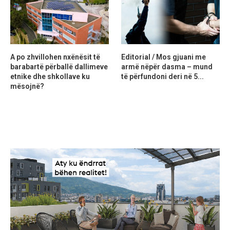
A po zhvillohen nxënësit të
Editorial / Mos gjuani me
barabartë përballë dallimeve
armë nëpër dasma – mund
etnike dhe shkollave ku
të përfundoni deri në 5...
mësojnë?