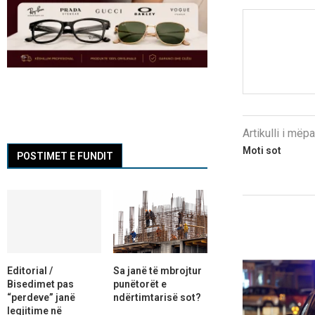
Artikulli i më
Moti sot
POSTIMET E FUNDIT
Editorial /
Sa janë të mbrojtur
Bisedimet pas
punëtorët e
“perdeve” janë
ndërtimtarisë sot?
legjitime në