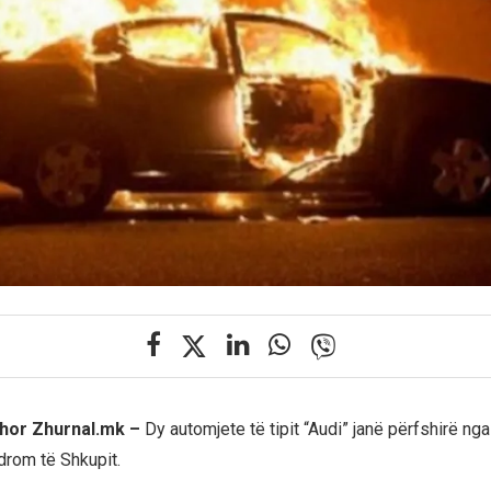
shor Zhurnal.mk –
Dy automjete të tipit “Audi” janë përfshirë nga
rom të Shkupit.