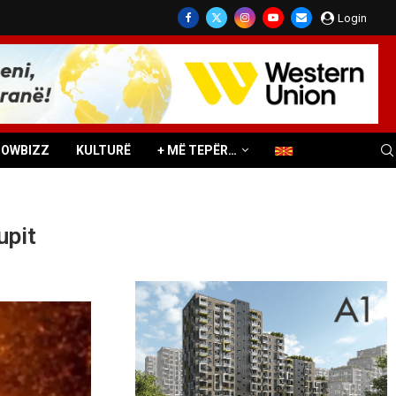
Login
HOWBIZZ
KULTURË
+ MË TEPËR…
upit