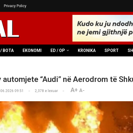
Privacy Policy
/ BOTA
EKONOMI
ED / OP
KRONIKA
SPORT
S
y automjete “Audi” në Aerodrom të Shk
A+
A-
.06.2026 09:51
2,378
e lexuar