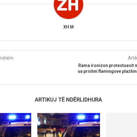
XH M
parshëm
Arti
Rama ironizon protestuesit 
ua prishni flamingove plazhi
ARTIKUJ TË NDËRLIDHURA