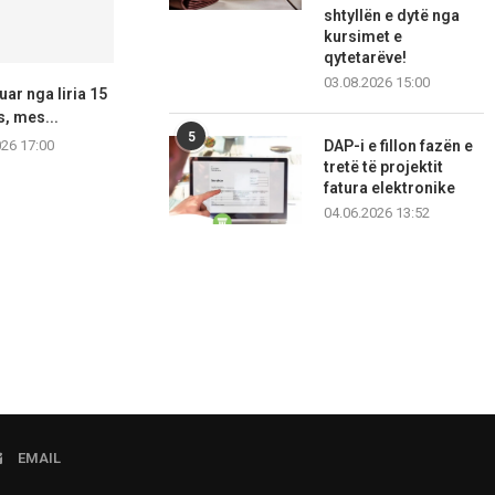
shtyllën e dytë nga
kursimet e
qytetarëve!
03.08.2026 15:00
uar nga liria 15
Aksident i rëndë trafiku pranë
Inçizoi objek
s, mes...
Berovës,16‑vjeçari dërgohet
Radozhë, arre
5
në...
gje
026 17:00
DAP-i e fillon fazën e
tretë të projektit
06.08.2026 16:54
06.08.2
fatura elektronike
04.06.2026 13:52
EMAIL