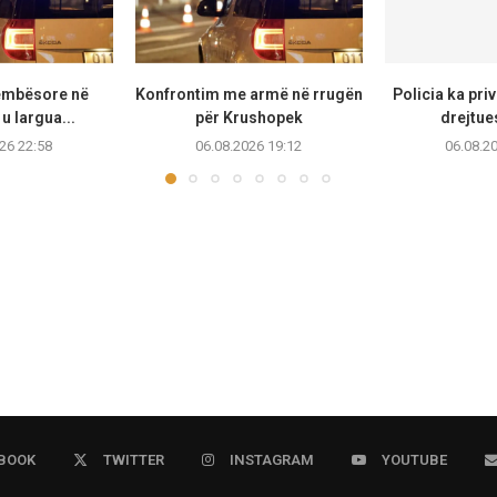
këmbësore në
Konfrontim me armë në rrugën
Policia ka priv
u largua...
për Krushopek
drejtue
26 22:58
06.08.2026 19:12
06.08.2
BOOK
TWITTER
INSTAGRAM
YOUTUBE