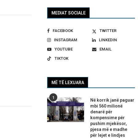
MEDIAT SOCIALE
FACEBOOK
TWITTER
INSTAGRAM
LINKEDIN
YOUTUBE
EMAIL
TIKTOK
MË TË LEXUARA
1
Në korrik janë paguar
mbi 560 milionë
denarë për
kompensime për
pushim mjekësor,
pjesa më e madhe
për lejet e lindjes