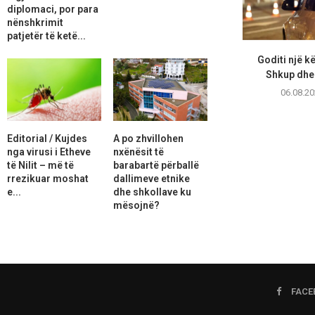
diplomaci, por para
nënshkrimit
patjetër të ketë...
Goditi një 
Shkup dhe 
06.08.20
Editorial / Kujdes
A po zhvillohen
nga virusi i Etheve
nxënësit të
të Nilit – më të
barabartë përballë
rrezikuar moshat
dallimeve etnike
e...
dhe shkollave ku
mësojnë?
FACE