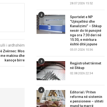
28.07.2026 15:52
2
Sportelet e NP
“Ujësjellësi dhe
Kanalizimi” – Shkup
nesër do të punojnë
nga ora 7:30 deri në
15:30, e mërkura
është ditë jopune
kulli i ardhshëm
05.01.2026 10:36
në Zvërnec: Mos
n me makina dhe
kanoçe birre
3
Regjistrohet tërmet
në Shkup
02.08.2026 22:34
4
Editorial / Priten
reforma në sistemin
e pensioneve – shteti
mund ta marrë