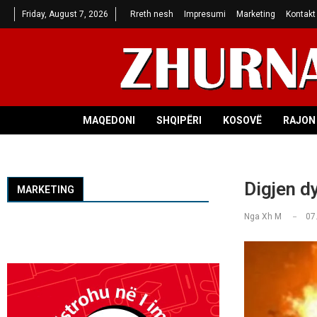
Friday, August 7, 2026
Rreth nesh
Impresumi
Marketing
Kontakt
MAQEDONI
SHQIPËRI
KOSOVË
RAJON 
Digjen d
MARKETING
Nga
Xh M
07