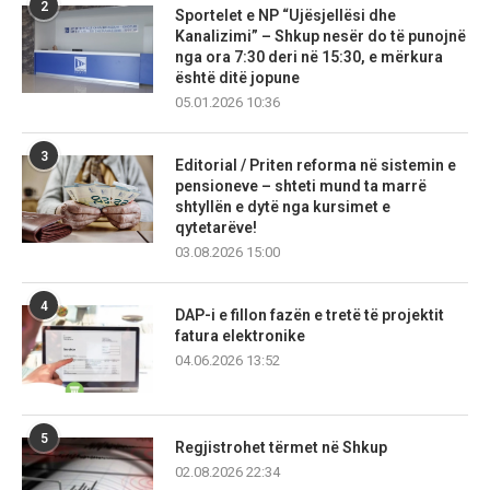
2
Sportelet e NP “Ujësjellësi dhe
Kanalizimi” – Shkup nesër do të punojnë
nga ora 7:30 deri në 15:30, e mërkura
është ditë jopune
05.01.2026 10:36
3
Editorial / Priten reforma në sistemin e
pensioneve – shteti mund ta marrë
shtyllën e dytë nga kursimet e
qytetarëve!
03.08.2026 15:00
4
DAP-i e fillon fazën e tretë të projektit
fatura elektronike
04.06.2026 13:52
5
Regjistrohet tërmet në Shkup
02.08.2026 22:34