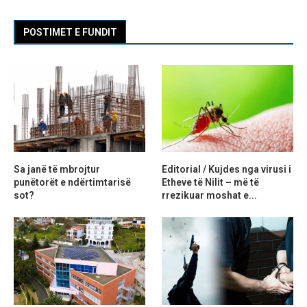
POSTIMET E FUNDIT
Sa janë të mbrojtur
Editorial / Kujdes nga virusi i
punëtorët e ndërtimtarisë
Etheve të Nilit – më të
sot?
rrezikuar moshat e...