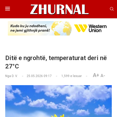
Ditë e ngrohtë, temperaturat deri në
27°C
A+
A-
Nga
D. V.
25.05.2026 09:17
1,599
e lexuar