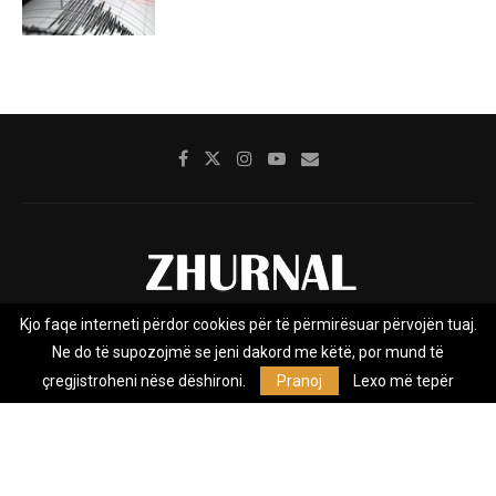
Kjo faqe interneti përdor cookies për të përmirësuar përvojën tuaj.
Rreth nesh
Impresumi
Marketing
Kontakt
Ne do të supozojmë se jeni dakord me këtë, por mund të
Privacy Policy
çregjistroheni nëse dëshironi.
Pranoj
Lexo më tepër
Zhurnal.mk është Agjenci e Lajmeve e pavarur, e themeluar në vitin
2009, që e mbulon Maqedoninë, Kosovën, Shqipërinë edhe lajmet
nga bota.
@2026 - All Right Reserved. Designed and Developed by