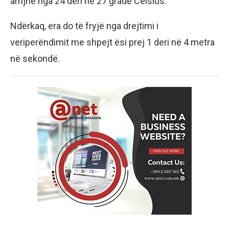
arrijnë nga 24 deri në 27 gradë Celsius.
Ndërkaq, era do të fryjë nga drejtimi i
veriperëndimit me shpejt ësi prej 1 deri në 4 metra
në sekondë.