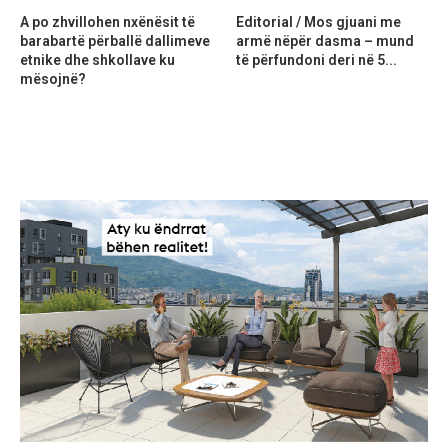
A po zhvillohen nxënësit të
Editorial / Mos gjuani me
barabartë përballë dallimeve
armë nëpër dasma – mund
etnike dhe shkollave ku
të përfundoni deri në 5...
mësojnë?