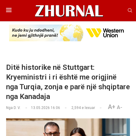
Ditë historike në Stuttgart:
Kryeministri i ri është me origjinë
nga Turqia, zonja e parë një shqiptare
nga Kanadaja
A+
A-
Nga
D. V.
13.05.2026 16:06
2,594
e lexuar