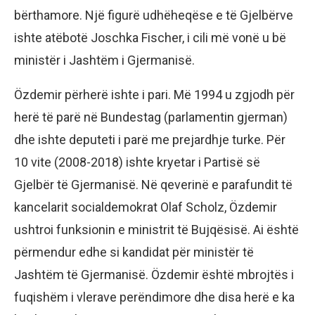
bërthamore. Një figurë udhëheqëse e të Gjelbërve
ishte atëbotë Joschka Fischer, i cili më vonë u bë
ministër i Jashtëm i Gjermanisë.
Özdemir përherë ishte i pari. Më 1994 u zgjodh për
herë të parë në Bundestag (parlamentin gjerman)
dhe ishte deputeti i parë me prejardhje turke. Për
10 vite (2008-2018) ishte kryetar i Partisë së
Gjelbër të Gjermanisë. Në qeverinë e parafundit të
kancelarit socialdemokrat Olaf Scholz, Özdemir
ushtroi funksionin e ministrit të Bujqësisë. Ai është
përmendur edhe si kandidat për ministër të
Jashtëm të Gjermanisë. Özdemir është mbrojtës i
fuqishëm i vlerave perëndimore dhe disa herë e ka