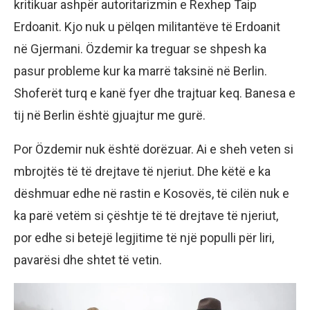
kritikuar ashpër autoritarizmin e Rexhep Taip
Erdoanit. Kjo nuk u pëlqen militantëve të Erdoanit
në Gjermani. Özdemir ka treguar se shpesh ka
pasur probleme kur ka marrë taksinë në Berlin.
Shoferët turq e kanë fyer dhe trajtuar keq. Banesa e
tij në Berlin është gjuajtur me gurë.
Por Özdemir nuk është dorëzuar. Ai e sheh veten si
mbrojtës të të drejtave të njeriut. Dhe këtë e ka
dëshmuar edhe në rastin e Kosovës, të cilën nuk e
ka parë vetëm si çështje të të drejtave të njeriut,
por edhe si betejë legjitime të një populli për liri,
pavarësi dhe shtet të vetin.