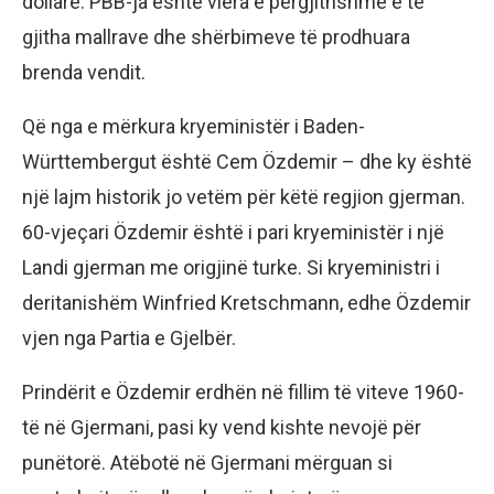
dollarë. PBB-ja është vlera e përgjithshme e të
gjitha mallrave dhe shërbimeve të prodhuara
brenda vendit.
Që nga e mërkura kryeministër i Baden-
Württembergut është Cem Özdemir – dhe ky është
një lajm historik jo vetëm për këtë regjion gjerman.
60-vjeçari Özdemir është i pari kryeministër i një
Landi gjerman me origjinë turke. Si kryeministri i
deritanishëm Winfried Kretschmann, edhe Özdemir
vjen nga Partia e Gjelbër.
Prindërit e Özdemir erdhën në fillim të viteve 1960-
të në Gjermani, pasi ky vend kishte nevojë për
punëtorë. Atëbotë në Gjermani mërguan si