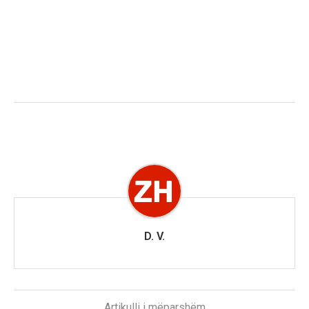
D. V.
Artikulli i mëparshëm