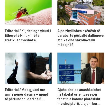
Editorial / Kujdes nga virusi i
A po zhvillohen nxënësit të
Etheve të Nilit – më të
barabartë përballë dallimeve
rrezikuar moshat e...
etnike dhe shkollave ku
mësojnë?
Editorial / Mos gjuani me
Gjuha shqipe anashkalohet
armë nëpër dasma – mund
në tabelat orientuese për
të përfundoni deri në 5...
fshatin e banuar plotësisht
me shqiptarë, Llojan, kur...