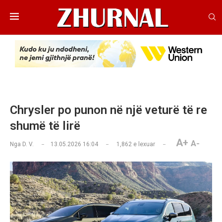
Chrysler po punon në një veturë të re
shumë të lirë
A+
A-
Nga
D. V.
13.05.2026 16:04
1,862
e lexuar