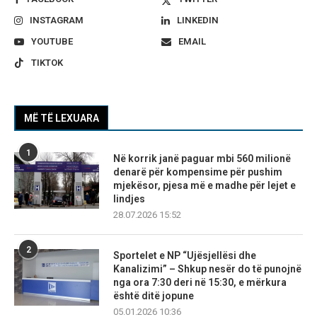
INSTAGRAM
LINKEDIN
YOUTUBE
EMAIL
TIKTOK
MË TË LEXUARA
1
Në korrik janë paguar mbi 560 milionë
denarë për kompensime për pushim
mjekësor, pjesa më e madhe për lejet e
lindjes
28.07.2026 15:52
2
Sportelet e NP “Ujësjellësi dhe
Kanalizimi” – Shkup nesër do të punojnë
nga ora 7:30 deri në 15:30, e mërkura
është ditë jopune
05.01.2026 10:36