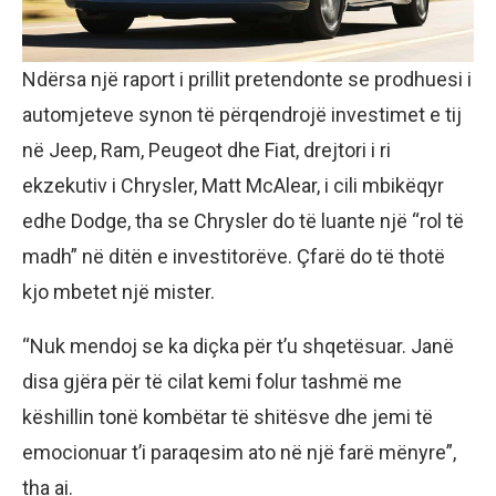
Ndërsa një raport i prillit pretendonte se prodhuesi i
automjeteve synon të përqendrojë investimet e tij
në Jeep, Ram, Peugeot dhe Fiat, drejtori i ri
ekzekutiv i Chrysler, Matt McAlear, i cili mbikëqyr
edhe Dodge, tha se Chrysler do të luante një “rol të
madh” në ditën e investitorëve. Çfarë do të thotë
kjo mbetet një mister.
“Nuk mendoj se ka diçka për t’u shqetësuar. Janë
disa gjëra për të cilat kemi folur tashmë me
këshillin tonë kombëtar të shitësve dhe jemi të
emocionuar t’i paraqesim ato në një farë mënyre”,
tha ai.