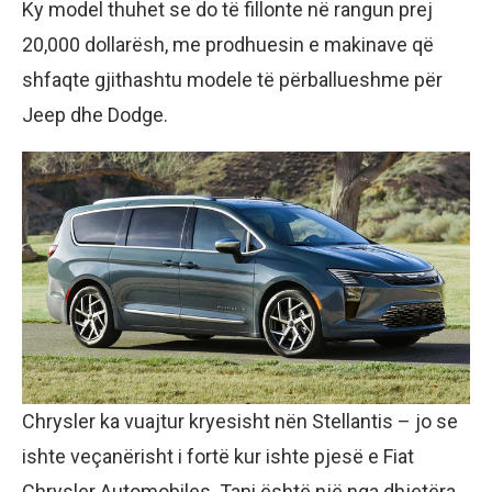
Ky model thuhet se do të fillonte në rangun prej
20,000 dollarësh, me prodhuesin e makinave që
shfaqte gjithashtu modele të përballueshme për
Jeep dhe Dodge.
Chrysler ka vuajtur kryesisht nën Stellantis – jo se
ishte veçanërisht i fortë kur ishte pjesë e Fiat
Chrysler Automobiles. Tani është një nga dhjetëra