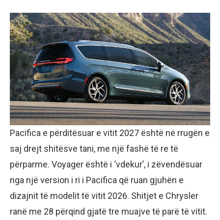
Pacifica e përditësuar e vitit 2027 është në rrugën e
saj drejt shitësve tani, me një fashë të re të
përparme. Voyager është i ‘vdekur’, i zëvendësuar
nga një version i ri i Pacifica që ruan gjuhën e
dizajnit të modelit të vitit 2026. Shitjet e Chrysler
ranë me 28 përqind gjatë tre muajve të parë të vitit.