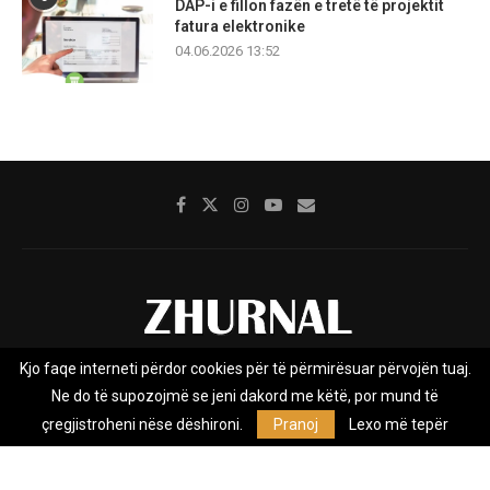
DAP-i e fillon fazën e tretë të projektit
fatura elektronike
04.06.2026 13:52
Kjo faqe interneti përdor cookies për të përmirësuar përvojën tuaj.
Rreth nesh
Impresumi
Marketing
Kontakt
Ne do të supozojmë se jeni dakord me këtë, por mund të
Privacy Policy
çregjistroheni nëse dëshironi.
Pranoj
Lexo më tepër
Zhurnal.mk është Agjenci e Lajmeve e pavarur, e themeluar në vitin
2009, që e mbulon Maqedoninë, Kosovën, Shqipërinë edhe lajmet
nga bota.