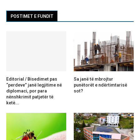
POSTIMET E FUNDIT
Editorial / Bisedimet pas
Sa janë të mbrojtur
“perdeve” janë legjitime në
punëtorët e ndërtimtarisë
diplomaci, por para
sot?
nënshkrimit patjetër të
ketë...