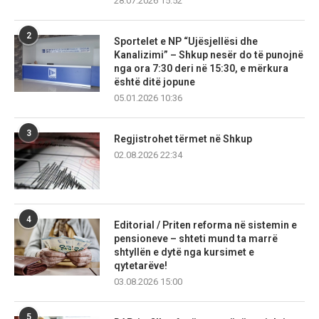
28.07.2026 15:52
2
Sportelet e NP “Ujësjellësi dhe
Kanalizimi” – Shkup nesër do të punojnë
nga ora 7:30 deri në 15:30, e mërkura
është ditë jopune
05.01.2026 10:36
3
Regjistrohet tërmet në Shkup
02.08.2026 22:34
4
Editorial / Priten reforma në sistemin e
pensioneve – shteti mund ta marrë
shtyllën e dytë nga kursimet e
qytetarëve!
03.08.2026 15:00
5