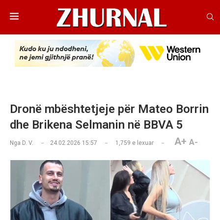
Dronë mbështetjeje për Mateo Borrin
dhe Brikena Selmanin në BBVA 5
A+
A-
Nga
D. V.
24.02.2026 15:57
1,759
e lexuar